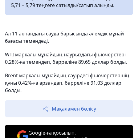
5,71 – 5,79 теңгеге сатылды/сатып алынды.
Ал 11 ақпандағы сауда барысында әлемдік мұнай
бағасы төмендеді.
WTI маркалы мұнайдың наурыздағы фьючерстері
0,28%-ға төмендеп, барреліне 89,65 доллар болды.
Brent маркалы мұнайдың сәуірдегі фьючерстерінің
құны 0,42%-ға арзандап, барреліне 91,03 доллар
болды.
Мақаламен бөлісу
Google-ға қосылып,