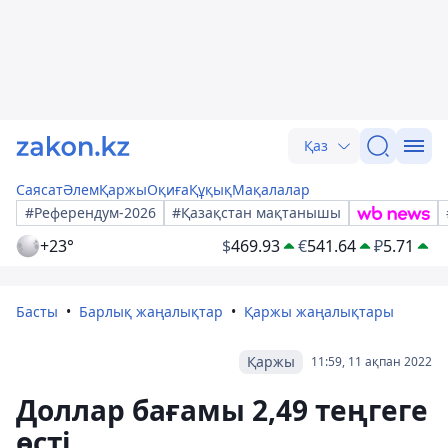
Қаз
Саясат
Әлем
Қаржы
Оқиға
Құқық
Мақалалар
#Референдум-2026
#Қазақстан мақтанышы
+23°
$
469.93
€
541.64
₽
5.71
Басты
Барлық жаңалықтар
Қаржы жаңалықтары
Қаржы
11:59, 11 ақпан 2022
Доллар бағамы 2,49 теңгеге
өсті