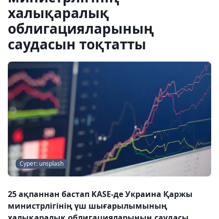
халықаралық
облигацияларының
саудасын тоқтатты
Сурет: unsplash
25 ақпаннан бастап KASE-де Украина Қаржы
министрлігінің үш шығарылымының
халықаралық облигацияларының саудасы