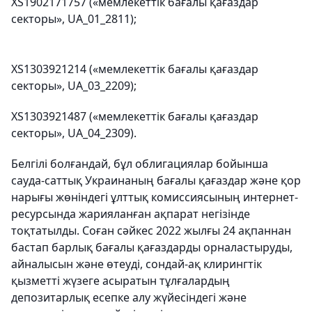
XS1902171757 («мемлекеттік бағалы қағаздар
секторы», UA_01_2811);
XS1303921214 («мемлекеттік бағалы қағаздар
секторы», UA_03_2209);
XS1303921487 («мемлекеттік бағалы қағаздар
секторы», UA_04_2309).
Белгілі болғандай, бұл облигациялар бойынша
сауда-саттық Украинаның бағалы қағаздар және қор
нарығы жөніндегі ұлттық комиссиясының интернет-
ресурсында жарияланған ақпарат негізінде
тоқтатылды. Соған сәйкес 2022 жылғы 24 ақпаннан
бастап барлық бағалы қағаздарды орналастыруды,
айналысын және өтеуді, сондай-ақ клирингтік
қызметті жүзеге асыратын тұлғалардың
депозитарлық есепке алу жүйесіндегі және