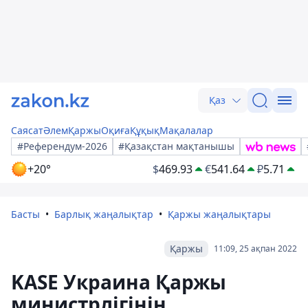
Қаз
Саясат
Әлем
Қаржы
Оқиға
Құқық
Мақалалар
#Референдум-2026
#Қазақстан мақтанышы
+20°
$
469.93
€
541.64
₽
5.71
Басты
Барлық жаңалықтар
Қаржы жаңалықтары
Қаржы
11:09, 25 ақпан 2022
KASE Украина Қаржы
министрлігінің