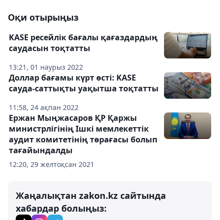
Оқи отырыңыз
KASE ресейлік бағалы қағаздардың
саудасын тоқтатты
13:21, 01 наурыз 2022
Доллар бағамы күрт өсті: KASE
сауда-саттықты уақытша тоқтатты
11:58, 24 ақпан 2022
Ержан Мыңжасаров ҚР Қаржы
министрлігінің Ішкі мемлекеттік
аудит комитетінің төрағасы болып
тағайындалды
12:20, 29 желтоқсан 2021
Жаңалықтан zakon.kz сайтында
хабардар болыңыз: