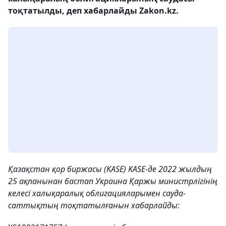
тоқтатылды, деп хабарлайды Zakon.kz.
Қазақстан қор биржасы (KASE) KASE-де 2022 жылдың
25 ақпанынан бастап Украина Қаржы министрлігінің
келесі халықаралық облигацияларымен сауда-
саттықтың тоқтатылғанын хабарлайды: