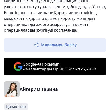
клирингтік есеп жүйесіндегі операцияларын
уақытша тоқтату туралы шешім қабылданды. Ұлттық
Банктің ақша-несие және Қаржы министрлігінің
мемлекеттік қарызға қызмет көрсету жөніндегі
операцияларды жүзеге асыруы үшін қажетті
операцияларды жүргізуді қоспағанда.
Мақаламен бөлісу
Google-ға қосылып,
жаңалықтарды бірінші болып оқыңыз
Айгерим Тарина
Қазақстан