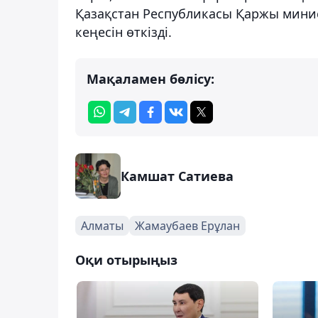
Қазақстан Республикасы Қаржы минис
кеңесін өткізді.
Мақаламен бөлісу:
Камшат Сатиева
Алматы
Жамаубаев Ерұлан
Оқи отырыңыз