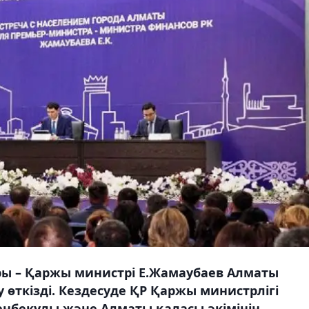
ры – Қаржы министрі Е.Жамаубаев Алматы
өткізді. Кездесуде ҚР Қаржы министрлігі
нбекұлы және Алматы қаласы әкімінің