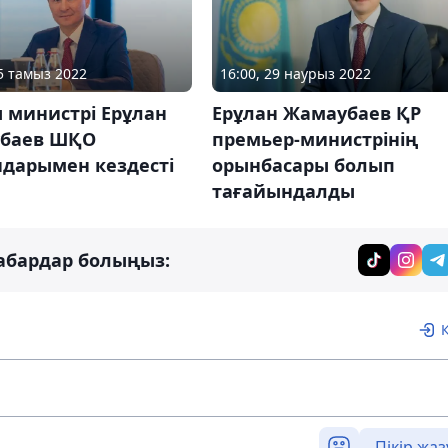
05 тамыз 2022
16:00, 29 наурыз 2022
 министрі Ерұлан
Ерұлан Жамаубаев ҚР
баев ШҚО
премьер-министрінің
ндарымен кездесті
орынбасары болып
тағайындалды
абардар болыңыз:
Пікір жаз