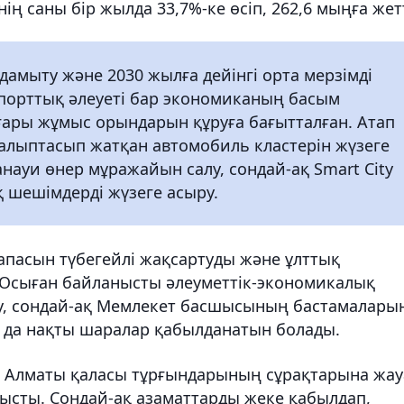
ің саны бір жылда 33,7%-ке өсіп, 262,6 мыңға жетт
дамыту және 2030 жылға дейінгі орта мерзімді
порттық әлеуеті бар экономиканың басым
оғары жұмыс орындарын құруға бағытталған. Атап
алыптасып жатқан автомобиль кластерін жүзеге
заманауи өнер мұражайын салу, сондай-ақ Smart City
 шешімдерді жүзеге асыру.
апасын түбегейлі жақсартуды және ұлттық
. Осыған байланысты әлеуметтік-экономикалық
ру, сондай-ақ Мемлекет басшысының бастамалары
 да нақты шаралар қабылданатын болады.
в Алматы қаласы тұрғындарының сұрақтарына жау
тысты. Сондай-ақ азаматтарды жеке қабылдап,