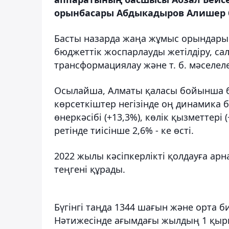
орынбасары Абдыкадыров Алишер б
Басты назарда жаңа жұмыс орындарын 
бюджеттік жоспарлауды жетілдіру, са
трансформациялау және т. б. мәселел
Осылайша, Алматы қаласы бойынша ба
көрсеткіштер негізінде оң динамика б
өнеркәсібі (+13,3%), көлік қызметтері
ретінде тиісінше 2,6% - ке өсті.
2022 жылы кәсіпкерлікті қолдауға арн
теңгені құрады.
Бүгінгі таңда 1344 шағын және орта 
Нәтижесінде ағымдағы жылдың 1 қырк