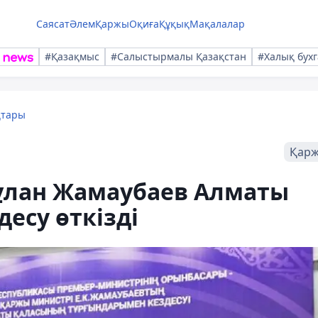
Саясат
Әлем
Қаржы
Оқиға
Құқық
Мақалалар
#Қазақмыс
#Салыстырмалы Қазақстан
#Халық бухг
қтары
Қар
ұлан Жамаубаев Алматы
есу өткізді