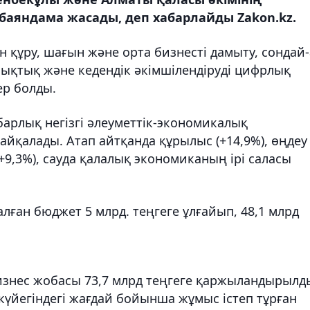
аяндама жасады, деп хабарлайды Zakon.kz.
құру, шағын және орта бизнесті дамыту, сондай-
лықтық және кедендік әкімшілендіруді цифрлық
ер болды.
рлық негізгі әлеуметтік-экономикалық
айқалады. Атап айтқанда құрылыс (+14,9%), өңдеу
 (+9,3%), сауда қалалық экономиканың ірі саласы
алған бюджет 5 млрд. теңгеге ұлғайып, 48,1 млрд
бизнес жобасы 73,7 млрд теңгеге қаржыландырылд
үйегіндегі жағдай бойынша жұмыс істеп тұрған