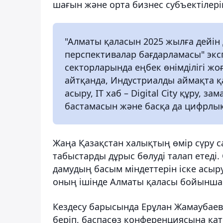
шағын және орта бизнес субъектілерін
"Алматы қаласын 2025 жылға дейін 
перспективалар бағдарламасы" экс
секторларында еңбек өнімділігі ж
айтқанда, Индустриалды аймақта қ
асыру, IT хаб – Digital City құру, 
бастамасын және басқа да цифрлық
Жаңа Қазақстан халықтың өмір сүру с
табыстарды дұрыс бөлуді талап етеді
дамудың басым міндеттерін іске асы
оның ішінде Алматы қаласы бойынша
Кездесу барысында Ерұлан Жамаубае
беріп, баспасөз конференциясына қа