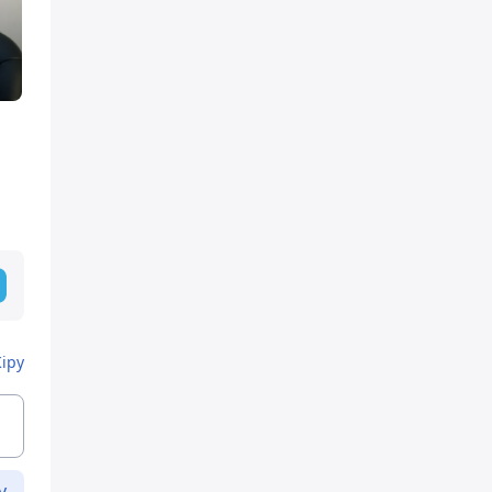
Кіру
у