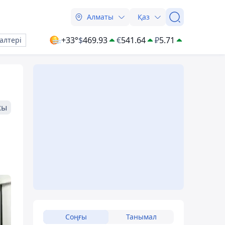
Алматы
Қаз
+33°
$
469.93
€
541.64
₽
5.71
алтері
жы
Соңғы
Танымал