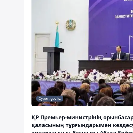
Сурет: gov.kz
ҚР Премьер-министрінің орынбаса
қаласының тұрғындарымен кездесу 
аппаратының басшысы Абзал Бейсе