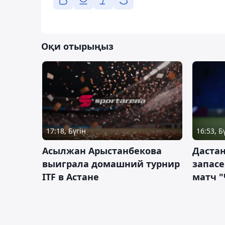
Оқи отырыңыз
17:18, Бүгін
16:53, Б
Асылжан Арыстанбекова
Дастан
выиграла домашний турнир
запас
ITF в Астане
матч "