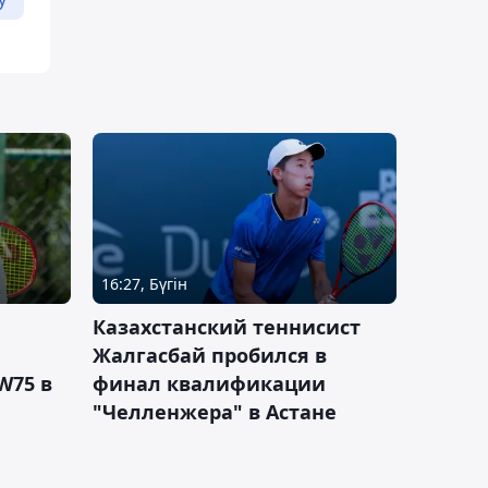
16:27, Бүгін
Казахстанский теннисист
Жалгасбай пробился в
W75 в
финал квалификации
"Челленжера" в Астане