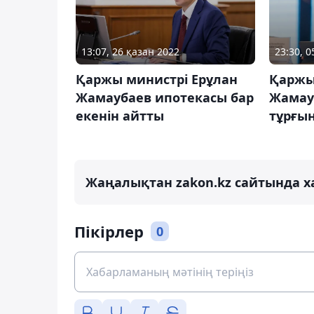
13:07, 26 қазан 2022
23:30, 
Қаржы министрі Ерұлан
Қаржы
Жамаубаев ипотекасы бар
Жамау
екенін айтты
тұрғы
Жаңалықтан zakon.kz сайтында х
Пікірлер
0