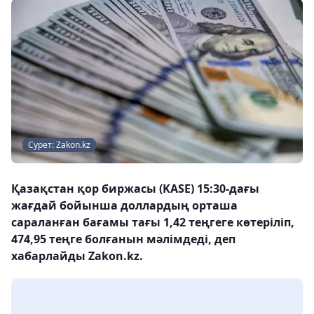
Сурет: Zakon.kz
Қазақстан қор биржасы (KASE) 15:30-дағы
жағдай бойынша доллардың орташа
сараланған бағамы тағы 1,42 теңгеге көтеріліп,
474,95 теңге болғанын мәлімдеді, деп
хабарлайды Zakon.kz.