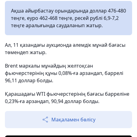
Ақша айырбастау орындарында доллар 476-480
теңге, еуро 462-468 теңге, ресей рублі 6,9-7,2
теңге аралығында саудаланып жатыр.
Ал, 11 қазандағы аукционда әлемдік мұнай бағасы
төмендеп жатыр.
Brent маркалы мұнайдың желтоқсан
фьючерстерінің құны 0,08%-ға арзандап, баррелі
96,11 доллар болды.
Қарашадағы WTI фьючерстерінің бағасы барреліне
0,23%-ға арзандап, 90,94 доллар болды.
Мақаламен бөлісу