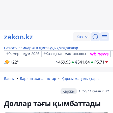
Қаз
Саясат
Әлем
Қаржы
Оқиға
Құқық
Мақалалар
#Референдум-2026
#Қазақстан мақтанышы
+22°
$
469.93
€
541.64
₽
5.71
Басты
Барлық жаңалықтар
Қаржы жаңалықтары
Қаржы
15:56, 11 қазан 2022
Доллар тағы қымбаттады