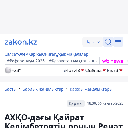
Қаз
Саясат
Әлем
Қаржы
Оқиға
Құқық
Мақалалар
#Референдум-2026
#Қазақстан мақтанышы
+23°
$
467.48
€
539.52
₽
5.73
Басты
Барлық жаңалықтар
Қаржы жаңалықтары
Қаржы
18:30, 06 қаңтар 2023
АХҚО-дағы Қайрат
Келімбетовтің орнын Ренат