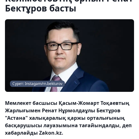
Бектұров басты
Сурет: Instagam/rn.bekturov
Мемлекет басшысы Қасым-Жомарт Тоқаевтың
Жарлығымен Ренат Нұрмолдаұлы Бектұров
"Астана" халықаралық қаржы орталығының
басқарушысы лауазымына тағайындалды, деп
хабарлайды Zakon.kz.