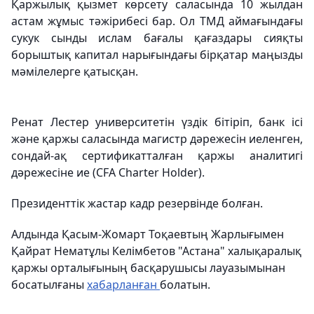
Қаржылық қызмет көрсету саласында 10 жылдан
астам жұмыс тәжірибесі бар. Ол ТМД аймағындағы
сукук сынды ислам бағалы қағаздары сияқты
борыштық капитал нарығындағы бірқатар маңызды
мәмілелерге қатысқан.
Ренат Лестер университетін үздік бітіріп, банк ісі
және қаржы саласында магистр дәрежесін иеленген,
сондай-ақ сертификатталған қаржы аналитигі
дәрежесіне ие (CFA Charter Holder).
Президенттік жастар кадр резервінде болған.
Алдында Қасым-Жомарт Тоқаевтың Жарлығымен
Қайрат Нематұлы Келімбетов "Астана" халықаралық
қаржы орталығының басқарушысы лауазымынан
босатылғаны
хабарланған
болатын.