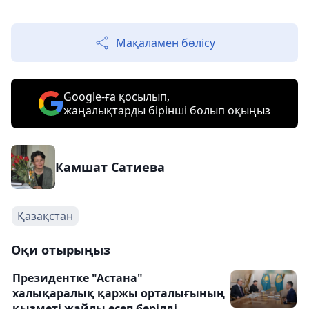
Мақаламен бөлісу
Google-ға қосылып,
жаңалықтарды бірінші болып оқыңыз
Камшат Сатиева
Қазақстан
Оқи отырыңыз
Президентке "Астана"
халықаралық қаржы орталығының
қызметі жайлы есеп берілді