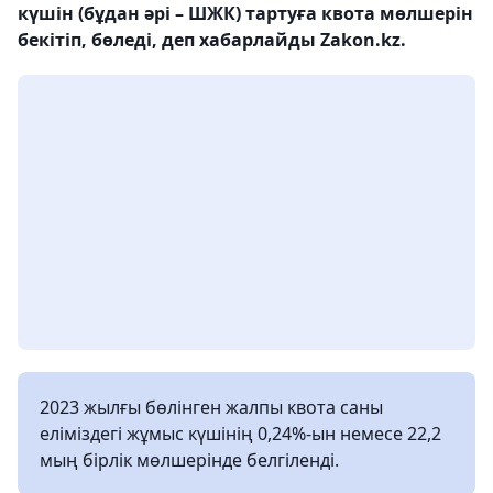
күшін (бұдан әрі – ШЖК) тартуға квота мөлшерін
бекітіп, бөледі, деп хабарлайды Zakon.kz.
2023 жылғы бөлінген жалпы квота саны
еліміздегі жұмыс күшінің 0,24%-ын немесе 22,2
мың бірлік мөлшерінде белгіленді.