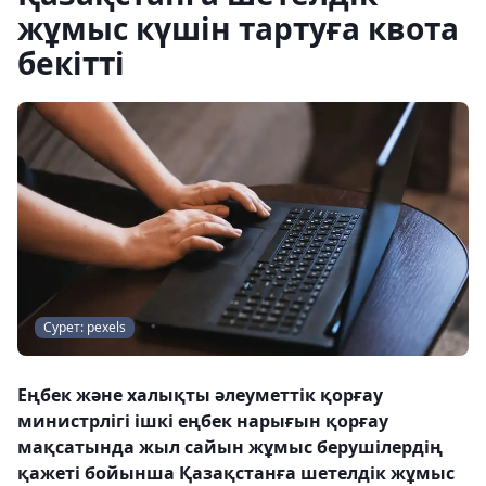
жұмыс күшін тартуға квота
бекітті
Сурет: pexels
Еңбек және халықты әлеуметтік қорғау
министрлігі ішкі еңбек нарығын қорғау
мақсатында жыл сайын жұмыс берушілердің
қажеті бойынша Қазақстанға шетелдік жұмыс