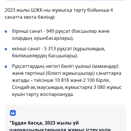
2023 жылы ШЖК-ны жұмысқа тарту бойынша 4
санатта квота бөлінді:
бірінші санат - 949 рұқсат (басшылар және
олардың орынбасарлары),
екінші санат - 5 313 рұқсат (құрылымдық
бөлімшелердің басшылары).
Рұқсаттардың негізгі бөлігі үшінші (мамандар)
және төртінші (білікті жұмысшылар) санаттарға
жатады – тиісінше 10 818 және 2 100 бірлік.
Сондай-ақ маусымдық жұмыстарға 3 080 жұмыс
күшін тарту жоспарлануда.
"Бұдан басқа, 2023 жылы үй
шаруашылықтарында жұмыс істеу үшін