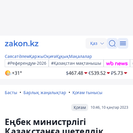
Қаз
Саясат
Әлем
Қаржы
Оқиға
Құқық
Мақалалар
#Референдум-2026
#Қазақстан мақтанышы
+31°
$
467.48
€
539.52
₽
5.73
Басты
Барлық жаңалықтар
Қоғам тынысы
Қоғам
10:46, 10 қаңтар 2023
Еңбек министрлігі
Қазақстанға шетелдік