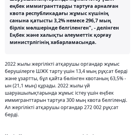
еңбек иммигранттарды тартуға арналған
квота республикадағы жұмыс күшінің
санына қатысты 3,2% немесе 296,7 мың
бірлік мөлшерінде белгіленген", - делінген
Еңбек және халықты әлеуметтік қорғау
министрлігінің хабарламасында.
2022 жылы жергілікті атқарушы органдар жұмыс
берушілерге ШЖК тарту үшін 13,4 мың рұқсат берді
және ұзартты, бұл қайта бөлінген квотаның 63,5% -
ын (21,1 мың) құрады. 2022 жылы үй
шаруашылықтарында жұмыс істеу үшін еңбек
иммигранттарын тартуға 300 мың квота белгіленді.
Ал жергілікті атқарушы органдар 272 002 рұқсат
берді.