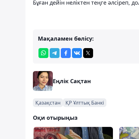
Бұған дейін неліктен теңге әлсіреп, 
Мақаламен бөлісу:
Еңлік Сақтан
Қазақстан
ҚР Ұлттық Банкі
Оқи отырыңыз