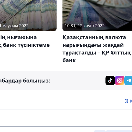
14 маусым 2022
10:31, 12 сәуір 2022
нің нығаюына
Қазақстанның валюта
 банк түсініктеме
нарығындағы жағдай
тұрақталды – ҚР Ұлттық
банк
абардар болыңыз: