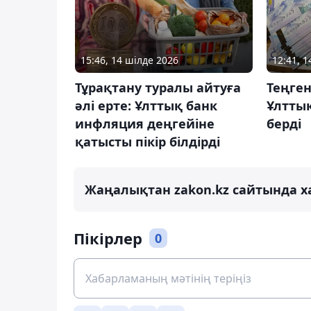
15:46, 14 шілде 2026
12:41, 
Тұрақтану туралы айтуға
Теңге
әлі ерте: Ұлттық банк
Ұлттық
инфляция деңгейіне
берді
қатысты пікір білдірді
Жаңалықтан zakon.kz сайтында х
Пікірлер
0