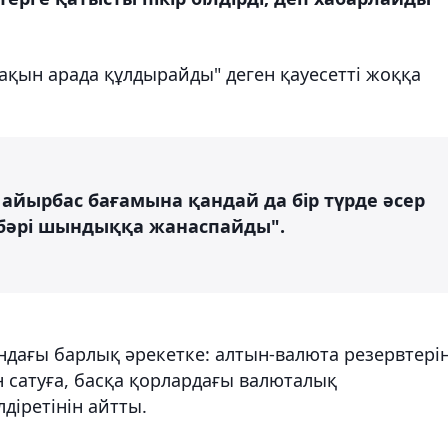
ақын арада құлдырайды" деген қауесетті жоққа
айырбас бағамына қандай да бір түрде әсер
ң бәрі шындыққа жанаспайды".
дағы барлық әрекетке: алтын-валюта резервтері
 сатуға, басқа қорлардағы валюталық
діретінін айтты.