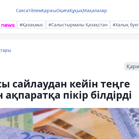
Саясат
Әлем
Қаржы
Оқиға
Құқық
Мақалалар
#Қазақмыс
#Салыстырмалы Қазақстан
#Халық бухг
қтары
Қар
сы сайлаудан кейін теңге
ақпаратқа пікір білдірді