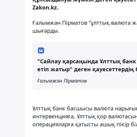
Zakon.kz.
Ғалымжан Пірматов "ұлттық валюта ж
шығарды.
"Сайлау қарсаңында Ұлттық банк 
етіп жатыр" деген қауесеттерді
Ғалымжан Пірматов
Ұлттық банк басшысы валюта нарығын
интервенцияға, Ұлттық қор валютасын
операцияларға қатысты ашық пікір біл