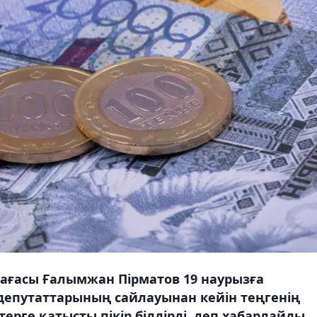
ағасы Ғалымжан Пірматов 19 наурызға
 депутаттарының сайлауынан кейін теңгенің
ерге қатысты пікір білдірді, деп хабарлайды