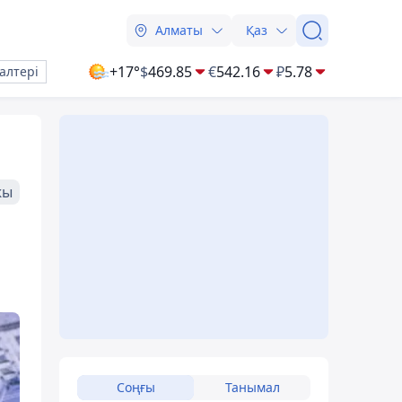
Алматы
Қаз
+17°
$
469.85
€
542.16
₽
5.78
алтері
жы
Соңғы
Танымал