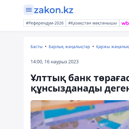
#Референдум-2026
#Қазақстан мақтанышы
Басты
Барлық жаңалықтар
Қаржы жаңалы
14:00, 16 наурыз 2023
Ұлттық банк төраға
құнсызданады деген 