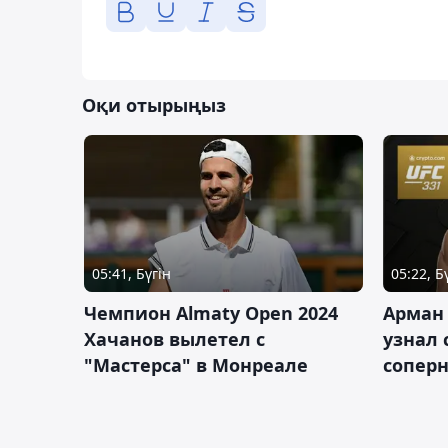
Оқи отырыңыз
05:41, Бүгін
05:22, Б
Чемпион Almaty Open 2024
Арман
Хачанов вылетел с
узнал 
"Мастерса" в Монреале
соперн