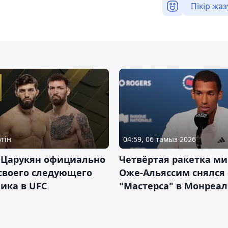
Пікір жаз
үгін
04:59, 06 тамыз 2026
 Царукян официально
Четвёртая ракетка ми
своего следующего
Оже-Альяссим снялся 
ика в UFC
"Мастерса" в Монреал