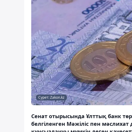
Сурет: Zakon.kz
Сенат отырысында Ұлттық банк төр
белгіленген Мәжіліс пен мәслихат
құнсыздануы мүмкін деген қауесетт