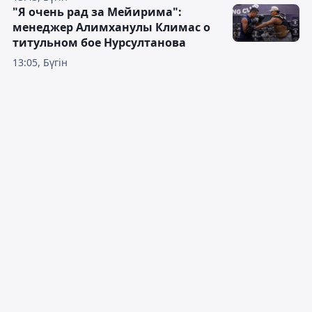
"Я очень рад за Мейирима":
менеджер Алимханулы Климас о
титульном бое Нурсултанова
13:05, Бүгін