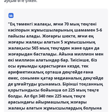
ауқым өте үлкен.
"Ең төменгі жалақы, яғни 70 мың теңгені
кәсіпорын жұмысшыларының шамамен 5-6
пайызы алады. Жоғарғы шекте, яғни ең
жоғары жалақы алатын 5 жұмысшының
жалақысы 565 мың теңгеден және одан да
жоғарыдан басталады. Айына миллион мен
екі миллион алатындар бар. Тиісінше, біз
осы ауөымды қарастырған кезде, тек
арифметикалық орташа деңгейде ғана
емес, сонымен қатар медианалық деңгейде
де ұлғайтуды ұсынамыз. Бірінші тоқсанның
қорытындысы бойынша ол 225 мың теңге
болды. Ал бұл 340 пен 225 мың теңге
арасындағы айырмашылық жоғары
жалақы алатын жұмысшылардың болуына