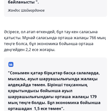
байланысты ".
Жандос Шаймарданов
Әсіресе, ол атап өткендей, бұл тау-кен саласына
қатысты. Мұнай саласында орташа жалақы 766 мың
теңге болса, бұл экономика бойынша орташа
деңгейден 2,2 есе жоғары.
"Сонымен қатар бірқатар басқа салаларда,
мысалы, ауыл шаруашылығында жалақы
әлдеқайда төмен. Бірінші тоқсанның
қорытындысы бойынша ауыл
шаруашылығындағы орташа жалақы 179
мың теңге болды. Бұл экономика бойынша
орташадан 1,5 есе төмен".