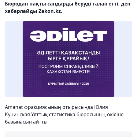
Бюродан нақты сандарды беруді талап етті, деп
хабарлайды Zakon.kz.
Amanat фракциясының отырысында Юлия
Кучинская Ұлттық статистика бюросының өкіліне
базынасын айтты.