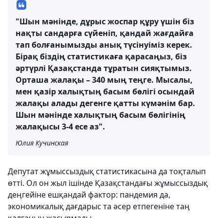
"Шын мәнінде, дұрыс жоспар құру үшін біз
нақты сандарға сүйеніп, қандай жағдайға
тап болғанымызды анық түсінуіміз керек.
Бірақ біздің статистикаға қарасаңыз, біз
әртүрлі Қазақстанда тұратын сияқтымыз.
Орташа жалақы – 340 мың теңге. Мысалы,
мен қазір халықтың басым бөлігі осындай
жалақы алады дегенге қатты күмәнім бар.
Шын мәнінде халықтың басым бөлігінің
жалақысы 3-4 есе аз".
Юлия Кучинская
Депутат жұмыссыздық статистикасына да тоқталып
өтті. Ол он жыл ішінде Қазақстандағы жұмыссыздық
деңгейіне ешқандай фактор: пандемия да,
экономикалық дағдарыс та әсер етпегеніне таң