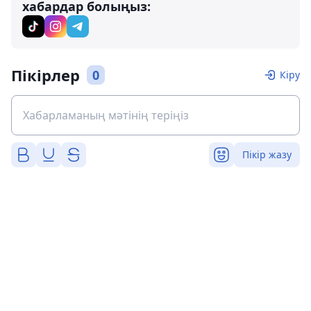
хабардар болыңыз:
Пікірлер
0
Кіру
Пікір жазу