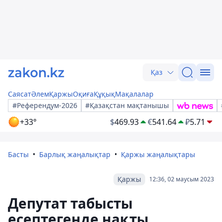
Қаз
Саясат
Әлем
Қаржы
Оқиға
Құқық
Мақалалар
#Референдум-2026
#Қазақстан мақтанышы
+33°
$
469.93
€
541.64
₽
5.71
Басты
Барлық жаңалықтар
Қаржы жаңалықтары
Қаржы
12:36, 02 маусым 2023
Депутат табысты
есептегенде нақты