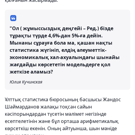
қалғанын жасырмады.
"Ол ( жұмыссыздық деңгейі – Ред.) бізде
тұрақты түрде 4,6%-дан 5%-ға дейін.
Мынаны сұрауға бола ма, қашан нақты
статистика жүгініп, елдің әлеуметтік-
экономикалық хал-ахуалындағы шынайы
жағдайды көрсететін модельдерге қол
жеткізе аламыз?
Юлия Кучинская
Ұлттық статистика бюросының басшысы Жандос
Шаймарданов жалақы тоқсан сайын
кәсіпорындардан түсетін мәлімет негізінде
есептелетінін және бұл орташа арифметикалық
көрсеткіш екенін. Оның айтуынша, шын мәніде