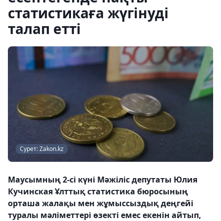
статистикаға жүгінуді
талап етті
Сурет: Zakon.kz
Маусымның 2-сі күні Мәжіліс депутаты Юлия
Кучинская Ұлттық статистика бюросының
орташа жалақы мен жұмыссыздық деңгейі
туралы мәліметтері өзекті емес екенін айтып,