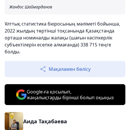
Жандос Шаймарданов
Ұлттық статистика бюросының мәліметі бойынша,
2022 жылдың төртінші тоқсанында Қазақстанда
орташа номиналды жалақы (шағын кәсіпкерлік
субъектілерін есепке алмағанда) 338 715 теңге
болды.
Мақаламен бөлісу
Google-ға қосылып,
жаңалықтарды бірінші болып оқыңыз
Аида Тақабаева