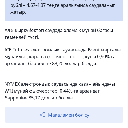
рублі – 4,67-4,87 теңге аралығында саудаланып
жатыр.
Ал 5 қыркүйектегі саудада әлемдік мұнай бағасы
төмендей түсті.
ICE Futures электрондық саудасында Brent маркалы
мұнайдың қараша фьючерстерінің құны 0,90%-ға
арзандап, барреліне 88,20 доллар болды.
NYMEX электрондық саудасында қазан айындағы
WTI мұнай фьючерстері 0,44%-ға арзандап,
барреліне 85,17 доллар болды.
Мақаламен бөлісу