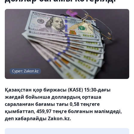
Сурет: Zakon.kz
Қазақстан қор биржасы (KASE) 15:30-дағы
жағдай бойынша доллардың орташа
сараланған бағамы тағы 0,58 теңгеге
қымбаттап, 459,97 теңге болғанын мәлімдеді,
деп хабарлайды Zakon.kz.