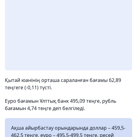
Қытай юанінің орташа сараланған бағамы 62,89
теңгеге (-0,11) түсті.
Еуро бағамын Ұлттық банк 495,09 теңге, рубль
бағамын 4,74 теңге деп белгіледі.
Ақша айырбастау орындарында доллар – 459,5-
462,5 теңге, еуро – 495,5-499,5 теңге, ресей