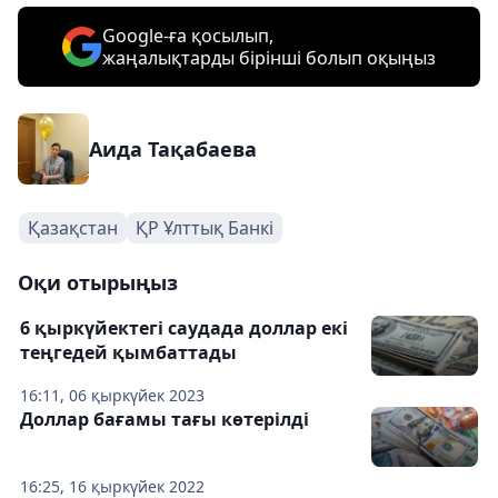
Google-ға қосылып,
жаңалықтарды бірінші болып оқыңыз
Аида Тақабаева
Қазақстан
ҚР Ұлттық Банкі
Оқи отырыңыз
6 қыркүйектегі саудада доллар екі
теңгедей қымбаттады
16:11, 06 қыркүйек 2023
Доллар бағамы тағы көтерілді
16:25, 16 қыркүйек 2022