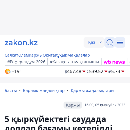
Қаз
Саясат
Әлем
Қаржы
Оқиға
Құқық
Мақалалар
#Референдум-2026
#Қазақстан мақтанышы
+19°
$
467.48
€
539.52
₽
5.73
Басты
Барлық жаңалықтар
Қаржы жаңалықтары
Қаржы
16:00, 05 қыркүйек 2023
5 қыркүйектегі саудада
доллар бағамы көтерілді