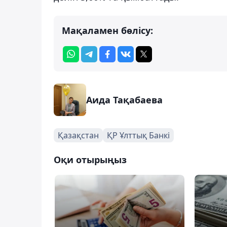
Мақаламен бөлісу:
Аида Тақабаева
Қазақстан
ҚР Ұлттық Банкі
Оқи отырыңыз