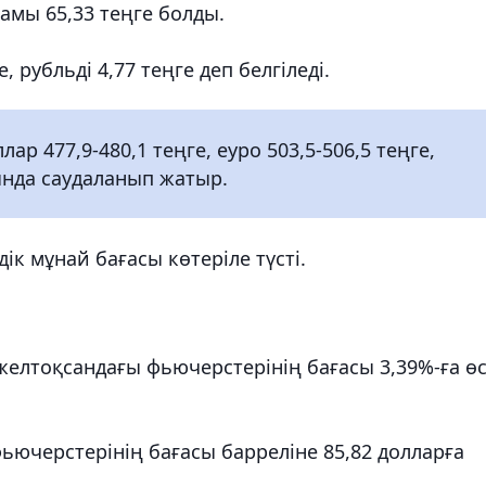
амы 65,33 теңге болды.
 рубльді 4,77 теңге деп белгіледі.
 477,9-480,1 теңге, еуро 503,5-506,5 теңге,
ғында саудаланып жатыр.
ік мұнай бағасы көтеріле түсті.
елтоқсандағы фьючерстерінің бағасы 3,39%-ға өс
ючерстерінің бағасы барреліне 85,82 долларға