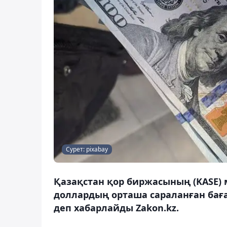
Сурет: pixabay
Қазақстан қор биржасының (KASE) 
доллардың орташа сараланған бағам
деп хабарлайды Zakon.kz.