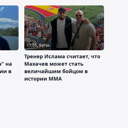
17:55, Бүгін
Тренер Ислама считает, что
а" на
Махачев может стать
ии в
величайшим бойцом в
истории ММА