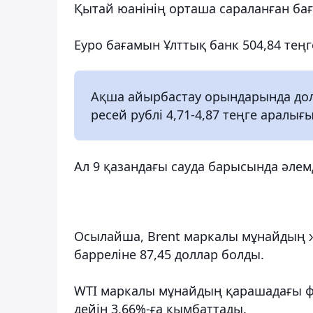
Қытай юанінің орташа сараланған бағ
Еуро бағамын Ұлттық банк 504,84 теңге,
Ақша айырбастау орындарында доллар
ресей рублі 4,71-4,87 теңге аралы
Ал 9 қазандағы сауда барысында әлемд
Осылайша, Brent маркалы мұнайдың ж
барреліне 87,45 доллар болды.
WTI маркалы мұнайдың қарашадағы фь
дейін 3,66%-ға қымбаттады.