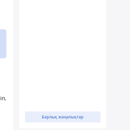
іп,
Барлық жаңалықтар