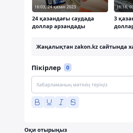
16:03, 24 қазан 2023
16:16, 0
24 қазандағы саудада
3 қаза
доллар арзандады
долла
Жаңалықтан zakon.kz сайтында х
Пікірлер
0
Оқи отырыңыз