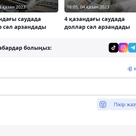
3 қазан 2023
16:05, 04 қазан 2023
ндағы саудада
4 қазандағы саудада
р сәл арзандады
доллар сәл арзандады
абардар болыңыз:
Пікір жаз