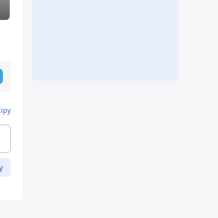
Кіру
у