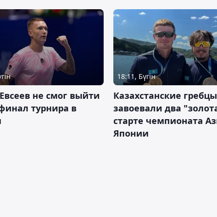
үгін
18:11, Бүгін
Евсеев не смог выйти
Казахстанские гребцы
финал турнира в
завоевали два "золот
и
старте чемпионата Аз
Японии