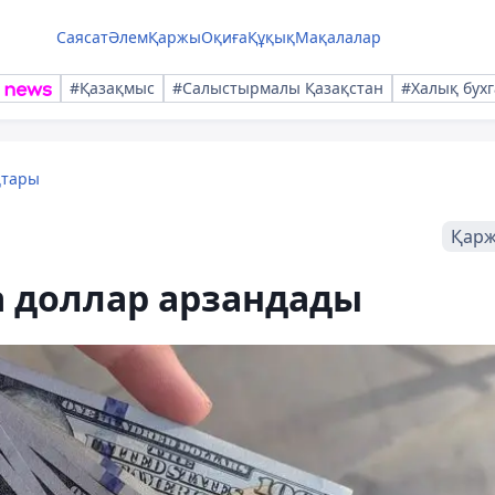
Саясат
Әлем
Қаржы
Оқиға
Құқық
Мақалалар
#Қазақмыс
#Салыстырмалы Қазақстан
#Халық бухг
қтары
Қар
а доллар арзандады