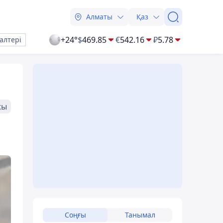
Алматы
Қаз
+24°
$
469.85
€
542.16
₽
5.78
алтері
жы
Соңғы
Танымал