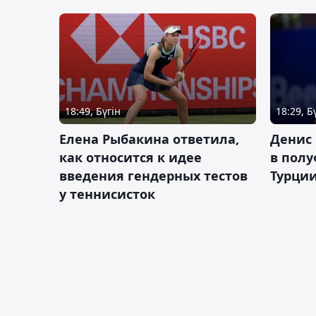
18:49, Бүгін
18:29, Б
Елена Рыбакина ответила,
Денис 
как относится к идее
в полу
введения гендерных тестов
Турци
у теннисисток