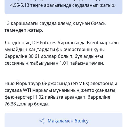
4,95-5,13 теңге аралығында саудаланып жатыр.
13 қарашадағы саудада әлемдік мұнай бағасы
төмендеп жатыр.
Лондонның ICE Futures биржасында Brent маркалы
мұнайдың қаңтардағы фьючерстерінің құны
барреліне 80,61 доллар болып, бұл алдыңғы
сессияның жабылуынан 1,01 пайызға төмен.
Нью-Йорк тауар биржасында (NYMEX) электронды
саудада WTI маркалы мұнайының желтоқсандағы
фьючерстері 1,02 пайызға арзандап, барреліне
76,38 доллар болды.
Мақаламен бөлісу