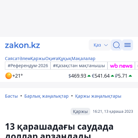
Қаз
Саясат
Әлем
Қаржы
Оқиға
Құқық
Мақалалар
#Референдум-2026
#Қазақстан мақтанышы
+21°
$
469.93
€
541.64
₽
5.71
Басты
Барлық жаңалықтар
Қаржы жаңалықтары
Қаржы
16:21, 13 қараша 2023
13 қарашадағы саудада
доллар арзандады