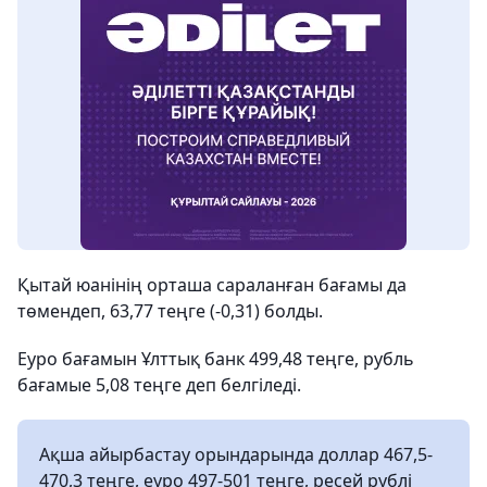
Қытай юанінің орташа сараланған бағамы да
төмендеп, 63,77 теңге (-0,31) болды.
Еуро бағамын Ұлттық банк 499,48 теңге, рубль
бағамые 5,08 теңге деп белгіледі.
Ақша айырбастау орындарында доллар 467,5-
470,3 теңге, еуро 497-501 теңге, ресей рублі