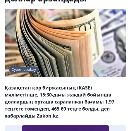
Сурет: pixabay
Қазақстан қор биржасының (KASE)
мәліметінше, 15:30-дағы жағдай бойынша
доллардың орташа сараланған бағамы 1,97
теңгеге төмендеп, 465,69 теңге болды, деп
хабарлайды Zakon.kz.