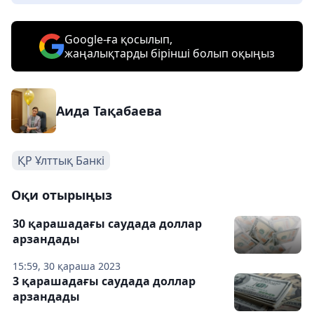
Google-ға қосылып,
жаңалықтарды бірінші болып оқыңыз
Аида Тақабаева
ҚР Ұлттық Банкі
Оқи отырыңыз
30 қарашадағы саудада доллар
арзандады
15:59, 30 қараша 2023
3 қарашадағы саудада доллар
арзандады