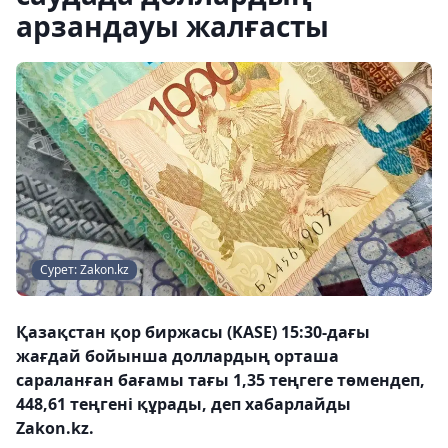
арзандауы жалғасты
Сурет: Zakon.kz
Қазақстан қор биржасы (KASE) 15:30-дағы
жағдай бойынша доллардың орташа
сараланған бағамы тағы 1,35 теңгеге төмендеп,
448,61 теңгені құрады, деп хабарлайды
Zakon.kz.