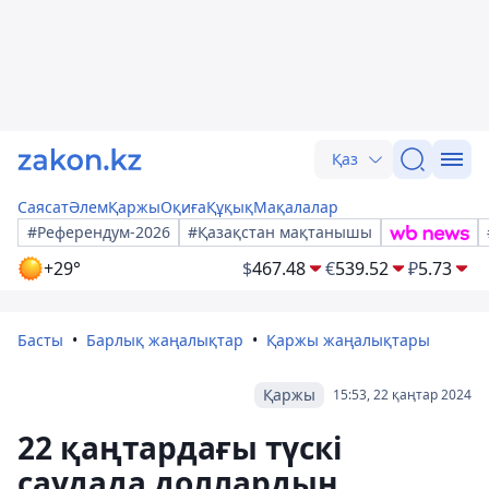
Қаз
Саясат
Әлем
Қаржы
Оқиға
Құқық
Мақалалар
#Референдум-2026
#Қазақстан мақтанышы
+29°
$
467.48
€
539.52
₽
5.73
Басты
Барлық жаңалықтар
Қаржы жаңалықтары
Қаржы
15:53, 22 қаңтар 2024
22 қаңтардағы түскі
саудада доллардың