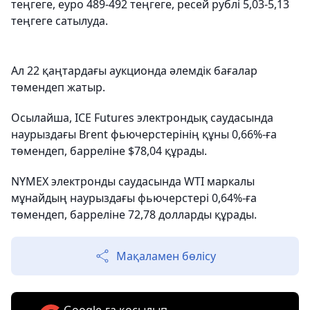
теңгеге, еуро 489-492 теңгеге, ресей рублі 5,03-5,13
теңгеге сатылуда.
Ал 22 қаңтардағы аукционда әлемдік бағалар
төмендеп жатыр.
Осылайша, ICE Futures электрондық саудасында
наурыздағы Brent фьючерстерінің құны 0,66%-ға
төмендеп, барреліне $78,04 құрады.
NYMEX электронды саудасында WTI маркалы
мұнайдың наурыздағы фьючерстері 0,64%-ға
төмендеп, барреліне 72,78 долларды құрады.
Мақаламен бөлісу