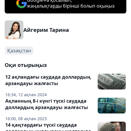
Google-ға қосылып,
жаңалықтарды бірінші болып оқыңыз
Айгерим Тарина
Қазақстан
Оқи отырыңыз
12 ақпандағы саудада доллардың
арзандауы жалғасты
16:34, 12 ақпан 2024
Ақпанның 8-і күнгі түскі саудада
доллардың арзандауы жалғасты
16:00, 08 ақпан 2023
14 қаңтардағы түскі саудада