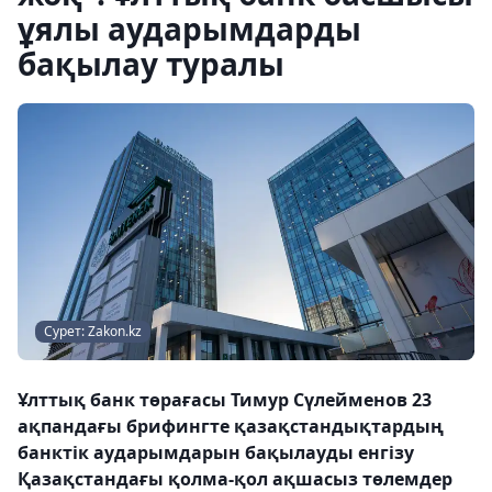
ұялы аударымдарды
бақылау туралы
Сурет: Zakon.kz
Ұлттық банк төрағасы Тимур Сүлейменов 23
ақпандағы брифингте қазақстандықтардың
банктік аударымдарын бақылауды енгізу
Қазақстандағы қолма-қол ақшасыз төлемдер