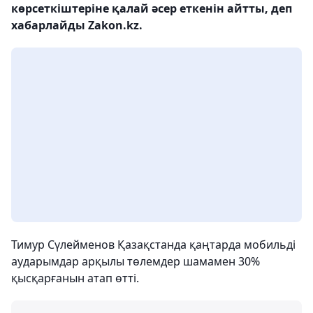
көрсеткіштеріне қалай әсер еткенін айтты, деп
хабарлайды Zakon.kz.
Тимур Сүлейменов Қазақстанда қаңтарда мобильді
аударымдар арқылы төлемдер шамамен 30%
қысқарғанын атап өтті.