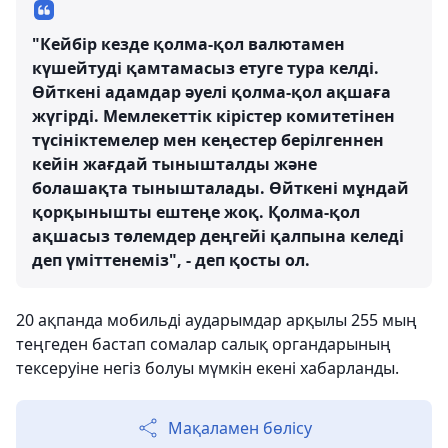
"Кейбір кезде қолма-қол валютамен
күшейтуді қамтамасыз етуге тура келді.
Өйткені адамдар әуелі қолма-қол ақшаға
жүгірді. Мемлекеттік кірістер комитетінен
түсініктемелер мен кеңестер берілгеннен
кейін жағдай тынышталды және
болашақта тынышталады. Өйткені мұндай
қорқынышты ештеңе жоқ. Қолма-қол
ақшасыз төлемдер деңгейі қалпына келеді
деп үміттенеміз", - деп қосты ол.
20 ақпанда мобильді аударымдар арқылы 255 мың
теңгеден бастап сомалар салық органдарының
тексеруіне негіз болуы мүмкін екені хабарланды.
Мақаламен бөлісу