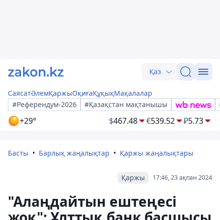
Қаз
Саясат
Әлем
Қаржы
Оқиға
Құқық
Мақалалар
#Референдум-2026
#Қазақстан мақтанышы
+29°
$
467.48
€
539.52
₽
5.73
Басты
Барлық жаңалықтар
Қаржы жаңалықтары
Қаржы
17:46, 23 ақпан 2024
"Алаңдайтын ештеңесі
жоқ": Ұлттық банк басшысы