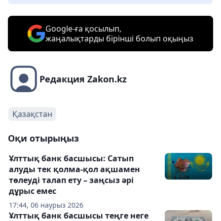
Google-ға қосылып,
жаңалықтарды бірінші болып оқыңыз
Редакция Zakon.kz
Қазақстан
Оқи отырыңыз
Ұлттық банк басшысы: Сатып
алуды тек қолма-қол ақшамен
төлеуді талап ету – заңсыз әрі
дұрыс емес
17:44, 06 наурыз 2026
Ұлттық банк басшысы теңге неге