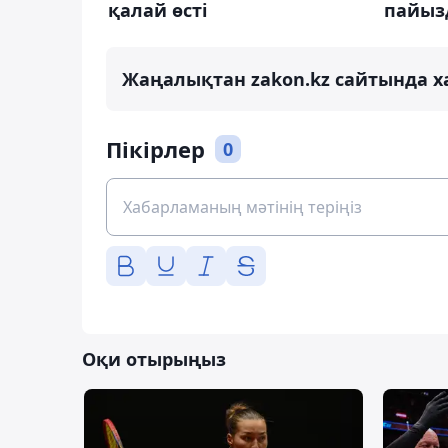
қалай өсті
пайыз
Жаңалықтан zakon.kz сайтында х
Пікірлер
0
Оқи отырыңыз