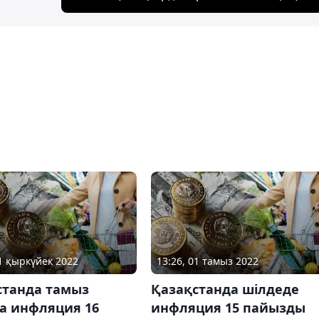
01 қыркүйек 2022
13:26, 01 тамыз 2022
станда тамыз
Қазақстанда шілдеде
а инфляция 16
инфляция 15 пайызды