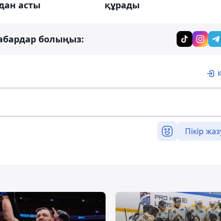
дан асты
құрады
абардар болыңыз:
Пікір жаз