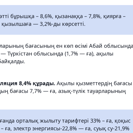
әтті бұрышқа – 8,6%, қызанаққа – 7,8%, қиярға –
 қызылшаға — 3,2%-ды көрсетті.
уарларының бағасының ен көп өсімі Абай облысынд
ға — Түркістан облысында (1,7% — ға), ақылы
байқалды.
ляция 8,4% құрады.
Ақылы қызметтердің бағасы
рдың бағасы 7,7% — ға, азық-түлік тауарларының
анда орталық жылыту тарифтері 33% – ға, қоқыс
% – ға, электр энергиясы-22,8% — ға, суық су-21,9%