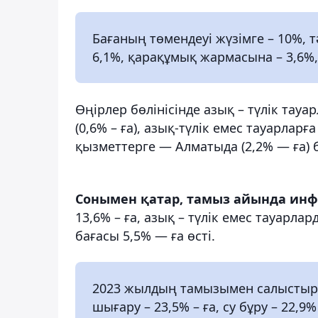
Бағаның төмендеуі жүзімге – 10%, т
6,1%, қарақұмық жармасына – 3,6%,
Өңірлер бөлінісінде азық – түлік та
(0,6% – ға), азық-түлік емес тауарлар
қызметтерге — Алматыда (2,2% — ға) 
Сонымен қатар, тамыз айында инф
13,6% – ға, азық – түлік емес тауарла
бағасы 5,5% — ға өсті.
2023 жылдың тамызымен салыстырғ
шығару – 23,5% – ға, су бұру – 22,9