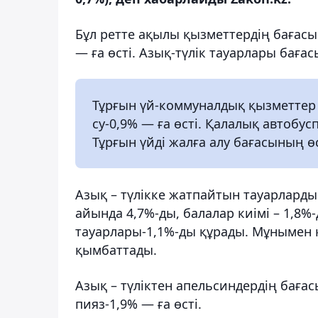
Бұл ретте ақылы қызметтердің бағасы 
— ға өсті. Азық-түлік тауарлары баға
Тұрғын үй-коммуналдық қызметтер с
су-0,9% — ға өсті. Қалалық автобус
Тұрғын үйді жалға алу бағасының ө
Азық – түлікке жатпайтын тауарларды
айында 4,7%-ды, балалар киімі – 1,8%-
тауарлары-1,1%-ды құрады. Мұнымен қ
қымбаттады.
Азық – түліктен апельсиндердің бағас
пияз-1,9% — ға өсті.