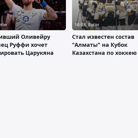
үгін
16:03, Бүгін
ивший Оливейру
Стал известен состав
лец Руффи хочет
"Алматы" на Кубок
тировать Царукяна
Казахстана по хоккею