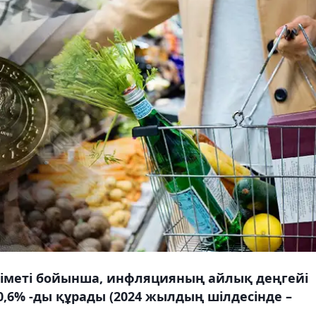
іметі бойынша, инфляцияның айлық деңгейі
,6% -ды құрады (2024 жылдың шілдесінде –