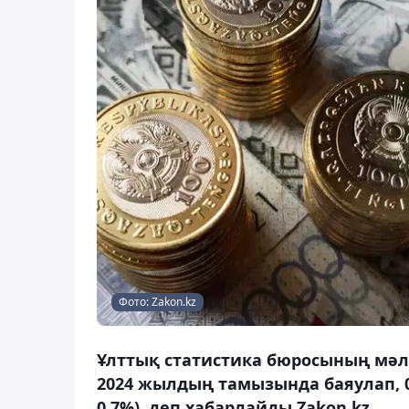
Фото: Zakon.kz
Ұлттық статистика бюросының мәл
2024 жылдың тамызында баяулап, 0
0,7%), деп хабарлайды Zakon.kz.