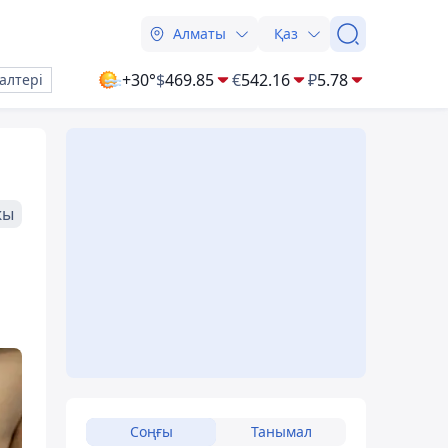
Алматы
Қаз
+30°
$
469.85
€
542.16
₽
5.78
алтері
жы
Соңғы
Танымал