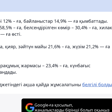
і 12% – ға, байланыстар 14,9% — ға қымбаттады.
% – ға, белсендірілген көмір – 30,4% – ға, хила
— ға өсті.
а, қияр, зәйтүн майы 21,6% – ға, жүзім 21,2% — ға
қарақұмық жармасы – 23,4% – ға, күнбағыс
зандады.
юджетіндегі ақша қайда жұмсалатыны
белгілі болд
Google-ға қосылып,
жаңалықтарды бірінші болып оқыңыз