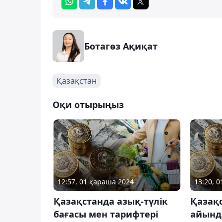
Ботагөз Ақиқат
Қазақстан
Оқи отырыңыз
12:57, 01 қараша 2024
13:20, 
Қазақстанда азық-түлік
Қазақ
бағасы мен тарифтері
айынд