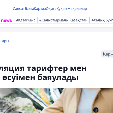
Саясат
Әлем
Қаржы
Оқиға
Құқық
Мақалалар
#Қазақмыс
#Салыстырмалы Қазақстан
#Халық бухг
қтары
Қар
ляция тарифтер мен
 өсуімен баяулады