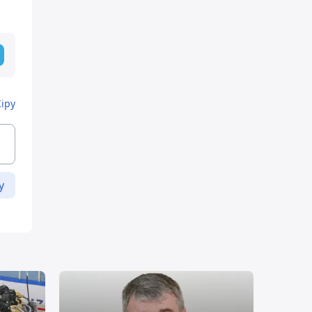
Кіру
у