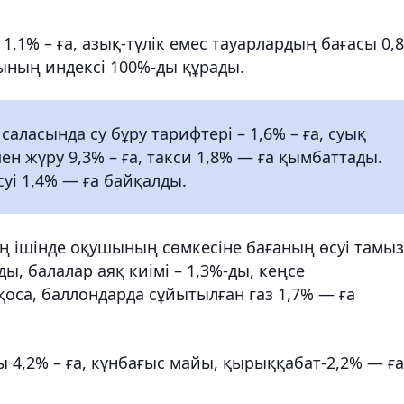
1,1% – ға, азық-түлік емес тауарлардың бағасы 0,
сының индексі 100%-ды құрады.
аласында су бұру тарифтері – 1,6% – ға, суық
пен жүру 9,3% – ға, такси 1,8% — ға қымбаттады.
суі 1,4% — ға байқалды.
ң ішінде оқушының сөмкесіне бағаның өсуі тамыз
ды, балалар аяқ киімі – 1,3%-ды, кеңсе
оса, баллондарда сұйытылған газ 1,7% — ға
ы 4,2% – ға, күнбағыс майы, қырыққабат-2,2% — ға