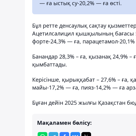
— ға ыстық су-20,2% — ға өсті.
Бұл ретте денсаулық сақтау қызметтер
Ацетилсалицил қышқылының бағасы 58,5
форте-24,3% — ға, парацетамол-20,1% 
Банандар 28,3% – ға, қызанақ 24,9% – ғ
қымбаттады.
Керісінше, қырыққабат – 27,6% – ға, 
майы-17,2% — ға, пияз-14,2% — ға ар
Бұған дейін 2025 жылғы Қазақстан б
Мақаламен бөлісу: