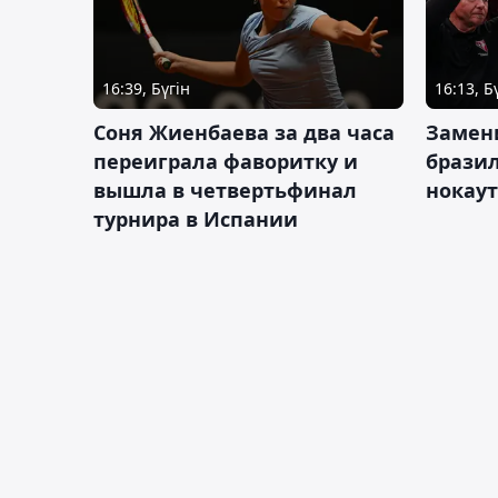
16:39, Бүгін
16:13, Б
Соня Жиенбаева за два часа
Замен
переиграла фаворитку и
брази
вышла в четвертьфинал
нокау
турнира в Испании