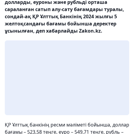
долларды, еуроны және рубльді орташа
сараланған сатып алу-сату бағамдары туралы,
сондай-ақ ҚР Ұлттық Банкінің 2024 жылғы 5
желтоқсандағы бағамы бойынша деректер
ұсынылған, деп хабарлайды Zakon.kz.
ҚР Ұлттық банкінің ресми мәліметі бойынша, доллар
бағамы – 523,58 теңге, еуро – 549,71 теңге, рубль –