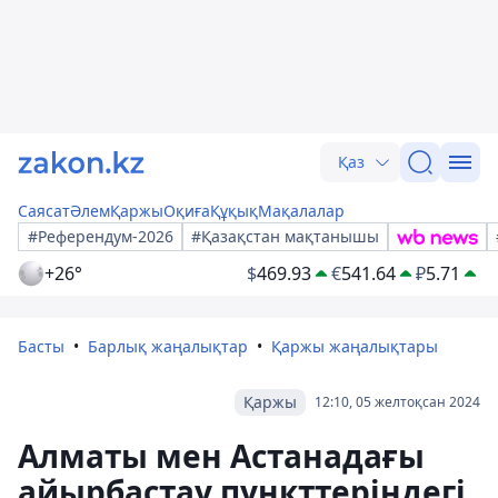
Қаз
Саясат
Әлем
Қаржы
Оқиға
Құқық
Мақалалар
#Референдум-2026
#Қазақстан мақтанышы
+26°
$
469.93
€
541.64
₽
5.71
Басты
Барлық жаңалықтар
Қаржы жаңалықтары
Қаржы
12:10, 05 желтоқсан 2024
Алматы мен Астанадағы
айырбастау пункттеріндегі