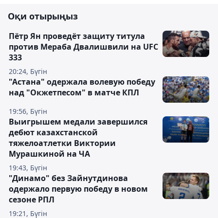
Оқи отырыңыз
Пётр Ян проведёт защиту титула
против Мераба Двалишвили на UFC
333
20:24, Бүгін
"Астана" одержала волевую победу
над "Окжетпесом" в матче КПЛ
19:56, Бүгін
Выигрышем медали завершился
дебют казахстанской
тяжелоатлетки Виктории
Мурашкиной на ЧА
19:43, Бүгін
"Динамо" без Зайнутдинова
одержало первую победу в новом
сезоне РПЛ
19:21, Бүгін