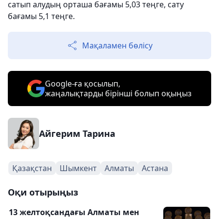
сатып алудың орташа бағамы 5,03 теңге, сату
бағамы 5,1 теңге.
Мақаламен бөлісу
Google-ға қосылып,
жаңалықтарды бірінші болып оқыңыз
Айгерим Тарина
Қазақстан
Шымкент
Алматы
Астана
Оқи отырыңыз
13 желтоқсандағы Алматы мен