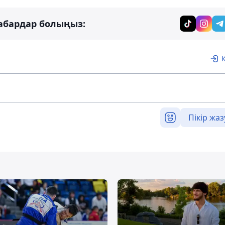
абардар болыңыз:
Пікір жаз