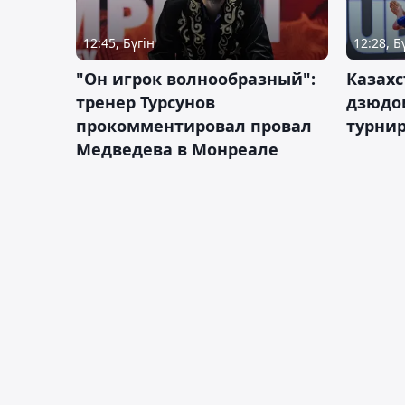
12:45, Бүгін
12:28, Б
"Он игрок волнообразный":
Казахс
тренер Турсунов
дзюдо
прокомментировал провал
турнир
Медведева в Монреале