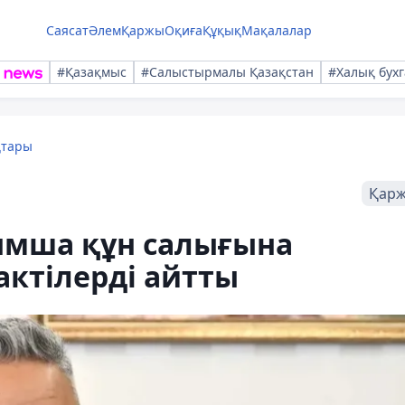
Саясат
Әлем
Қаржы
Оқиға
Құқық
Мақалалар
#Қазақмыс
#Салыстырмалы Қазақстан
#Халық бухг
қтары
Қар
ымша құн салығына
актілерді айтты