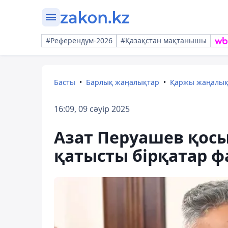
#Референдум-2026
#Қазақстан мақтанышы
Басты
Барлық жаңалықтар
Қаржы жаңалы
16:09, 09 сәуір 2025
Азат Перуашев қос
қатысты бірқатар ф