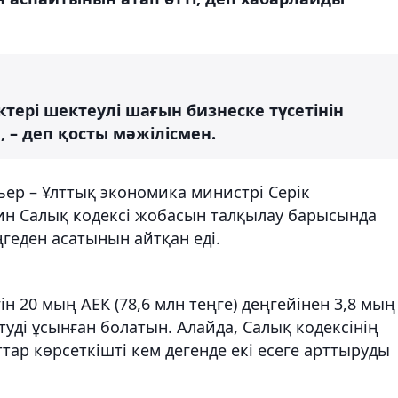
ктері шектеулі шағын бизнеске түсетінін
, – деп қосты мәжілісмен.
ер – Ұлттық экономика министрі Серік
ин Салық кодексі жобасын талқылау барысында
еден асатынын айтқан еді.
н 20 мың АЕК (78,6 млн теңге) деңгейінен 3,8 мың
туді ұсынған болатын. Алайда, Салық кодексінің
р көрсеткішті кем дегенде екі есеге арттыруды