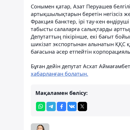
Сонымен қатар, Азат Перуашев белгілі
артықшылықтарын беретін негізсіз же
Фракция банктер, ірі тау-кен өндіру
табысты салаларға салықтарды артты
Депутаттың пікірінше, екі бағыт бойы
шикізат экспортынан алынатын ҚҚС қ
бағасына әсер етпейтін корпорациялы
Бұған дейін депутат Асхат Аймағамбе
хабарланған болатын.
Мақаламен бөлісу: