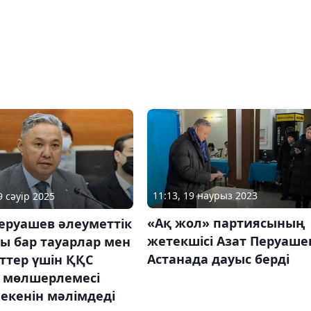
11:13, 19 наурыз 2023
9 сәуір 2025
«Ақ жол» партиясының
еруашев әлеуметтік
жетекшісі Азат Перуаше
ы бар тауарлар мен
Астанада дауыс берді
ттер үшін ҚҚС
к мөлшерлемесі
екенін мәлімдеді