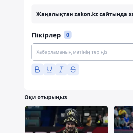
Жаңалықтан zakon.kz сайтында х
Пікірлер
0
Оқи отырыңыз