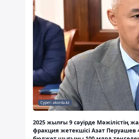
Сурет: akorda.kz
2025 жылғы 9 сәуірде Мәжілістің 
фракция жетекшісі Азат Перуашев 4
бюджет шығыны 100 млрд теңгеден