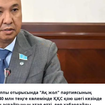
жалпы отырысында "Ақ жол" партиясының
0 млн теңге көлемінде ҚҚС қою шегі кезінде
 аспайтынын атап өтті, деп хабарлайды