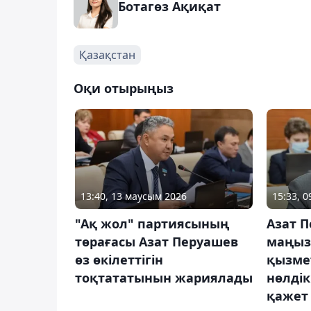
Ботагөз Ақиқат
Қазақстан
Оқи отырыңыз
13:40, 13 маусым 2026
15:33, 0
"Ақ жол" партиясының
Азат П
төрағасы Азат Перуашев
маңыз
өз өкілеттігін
қызме
тоқтататынын жариялады
нөлді
қажет 