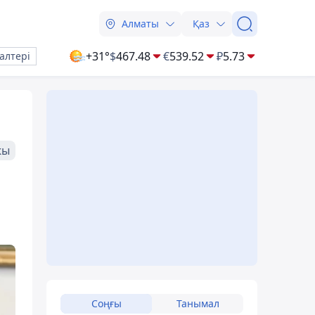
Алматы
Қаз
+31°
$
467.48
€
539.52
₽
5.73
алтері
жы
Соңғы
Танымал