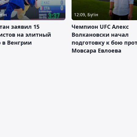
үгін
12:09, Бүгін
тан заявил 15
Чемпион UFC Алекс
истов на элитный
Волкановски начал
 в Венгрии
подготовку к бою про
Мовсара Евлоева