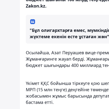
Zakon.kz.
"Бұл олигархтарға емес, мүмкінді
жүктеме екенін есте ұстаған жөн"
Осылайша, Азат Перуашев вице-премь
Жұманғаринге жауап берді. Жұманғар
бюджет шығындары 400 миллиард теңг
Үкімет ҚҚС бойынша тіркеуге қою шегі
МРП (15 млн теңге) деңгейіне төменде
жобасымен жұмыс барысында депутатта
бастама етті.