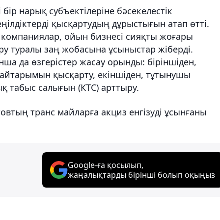
 бір нарық субъектілеріне бәсекелестік
ңілдіктерді қысқартудың дұрыстығын атап өтті.
ші компаниялар, ойын бизнесі сияқты жоғары
ру туралы заң жобасына ұсыныстар жіберді.
нша да өзгерістер жасау орынды: біріншіден,
айтарымын қысқарту, екіншіден, тұтынушы
қ табыс салығын (КТС) арттыру.
товтың транс майларға акциз енгізуді ұсынғаны
Google-ға қосылып,
жаңалықтарды бірінші болып оқыңыз