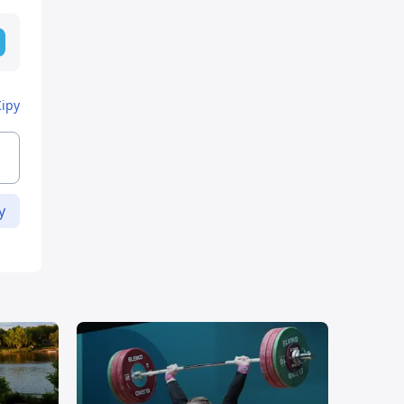
Кіру
у