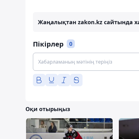
Жаңалықтан zakon.kz сайтында х
Пікірлер
0
Оқи отырыңыз