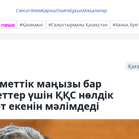
Саясат
Әлем
Қаржы
Оқиға
Құқық
Мақалалар
#Қазақмыс
#Салыстырмалы Қазақстан
#Халық бухг
Қоғ
уметтік маңызы бар
ттер үшін ҚҚС нөлдік
 екенін мәлімдеді