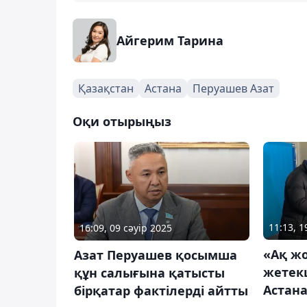
Айгерим Тарина
Қазақстан
Астана
Перуашев Азат
Оқи отырыңыз
11:13, 
16:09, 09 сәуір 2025
«Ақ ж
Азат Перуашев қосымша
жетекш
құн салығына қатысты
Астана
бірқатар фактілерді айтты