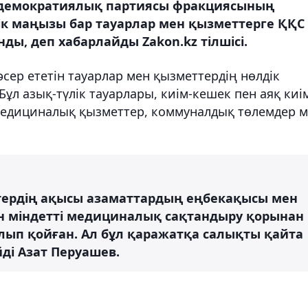
" демократиялық партиясы фракциясының
ік маңызы бар тауарлар мен қызметтерге ҚҚС
ды, деп хабарлайды Zakon.kz тілшісі.
сер ететін тауарлар мен қызметтердің нөлдік
 Бұл азық-түлік тауарлары, киім-кешек пен аяқ киі
 медициналық қызметтер, коммуналдық төлемдер 
ердің ақысы азаматтардың еңбекақысы мен
н міндетті медициналық сақтандыру қорынан
алып қойған. Ал бұл қаражатқа салықты қайта
йді Азат Перуашев.