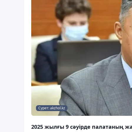
Сурет: akzhol.kz
2025 жылғы 9 сәуірде палатаның ж