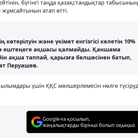
тінін, бүгінгі таңда қазақстандықтар табысының
е жұмсайтынын атап өтті.
көтерілуін және үкімет енгізгісі келетін 10%
қа ештеңеге ақшасы қалмайды. Қаншама
н ақша таппай, қарызға белшесінен батып,
зат Перуашев.
асылымдары үшін ҚҚС мөлшерлемесін нөлге түсіруд
Google-ға қосылып,
жаңалықтарды бірінші болып оқыңыз