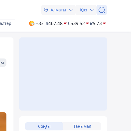
Алматы
Қаз
+33°
$
467.48
€
539.52
₽
5.73
алтері
ам
Соңғы
Танымал