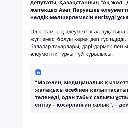
депутаты, Қазақстанның "Ақ жол
жетекшісі Азат Перуашев әлеуметт
нөлдік мөлшерлемесін енгізуді ұсын
Ол қоғамның әлеуметтік әл-ауқатына ә
жүктемесі болуы керек деп түсіндірді.
балалар тауарлары, дәрі-дәрмек пен
әлеуметтік тұрғын үй құрылысы.
"Мәселен, медициналық қызметт
жалақысы есебінен қалыптасаты
төленеді, одан табыс салығы ұст
енгізу – қосарланған салық", – де