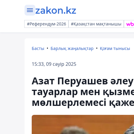
#Референдум-2026
#Қазақстан мақтанышы
Басты
Барлық жаңалықтар
Қоғам тынысы
15:33, 09 сәуір 2025
Азат Перуашев әле
тауарлар мен қызме
мөлшерлемесі қажет