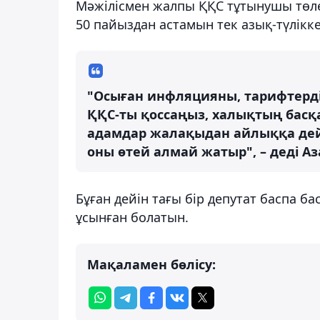
Мәжілісмен жалпы ҚҚС тұтынушы төлей
50 пайыздан астамын тек азық-түлікк
"Осыған инфляцияны, тарифтердің 
ҚҚС-ты қоссаңыз, халықтың бас
адамдар жалақыдан айлыққа дейі
оны өтей алмай жатыр", – деді А
Бұған дейін тағы бір депутат баспа б
ұсынған болатын.
Мақаламен бөлісу: