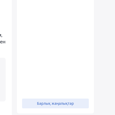
м,
мен
Барлық жаңалықтар