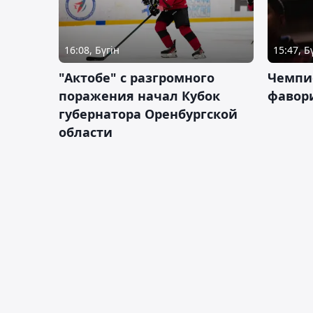
16:08, Бүгін
15:47, Б
"Актобе" с разгромного
Чемпи
поражения начал Кубок
фавор
губернатора Оренбургской
области