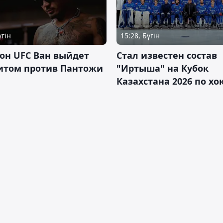
үгін
15:28, Бүгін
он UFC Ван выйдет
Стал известен состав
итом против Пантожи
"Иртыша" на Кубок
Казахстана 2026 по х