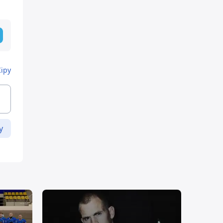
Кіру
у