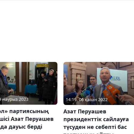
19 наурыз 2023
14:19, 06 қазан 2022
ол» партиясының
Азат Перуашев
ісі Азат Перуашев
президенттік сайлауға
да дауыс берді
түсуден не себепті бас