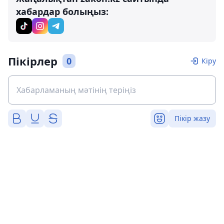
хабардар болыңыз:
Пікірлер
0
Кіру
Пікір жазу