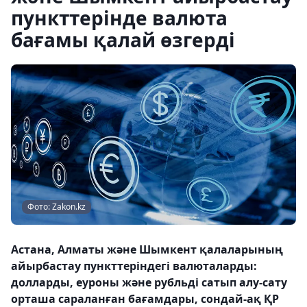
пункттерінде валюта
бағамы қалай өзгерді
Фото: Zakon.kz
Астана, Алматы және Шымкент қалаларының
айырбастау пункттеріндегі валюталарды:
долларды, еуроны және рубльді сатып алу-сату
орташа сараланған бағамдары, сондай-ақ ҚР