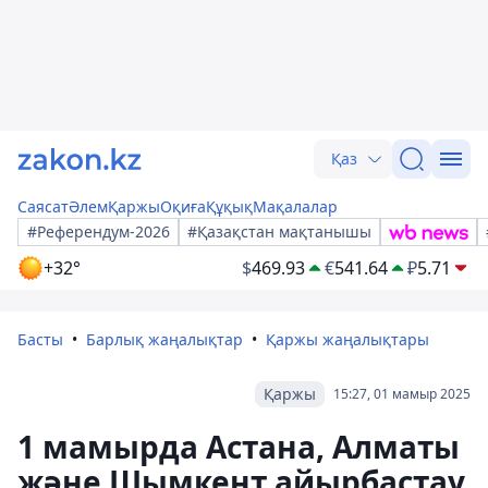
Қаз
Саясат
Әлем
Қаржы
Оқиға
Құқық
Мақалалар
#Референдум-2026
#Қазақстан мақтанышы
+32°
$
469.93
€
541.64
₽
5.71
Басты
Барлық жаңалықтар
Қаржы жаңалықтары
Қаржы
15:27, 01 мамыр 2025
1 мамырда Астана, Алматы
және Шымкент айырбастау