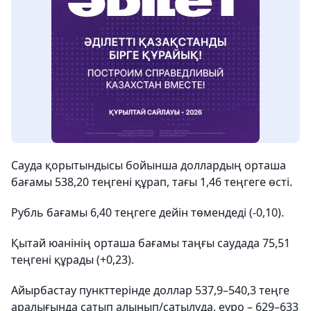
Сауда қорытындысы бойынша доллардың орташа
бағамы 538,20 теңгені құрап, тағы 1,46 теңгеге өсті.
Рубль бағамы 6,40 теңгеге дейін төмендеді (-0,10).
Қытай юанінің орташа бағамы таңғы саудада 75,51
теңгені құрады (+0,23).
Айырбастау пункттерінде доллар 537,9–540,3 теңге
аралығында сатып алынып/сатылуда, еуро – 629–633