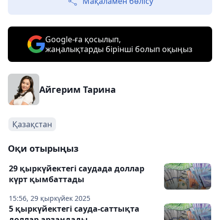
Мақаламен бөлісу
Google-ға қосылып,
жаңалықтарды бірінші болып оқыңыз
Айгерим Тарина
Қазақстан
Оқи отырыңыз
29 қыркүйектегі саудада доллар
күрт қымбаттады
15:56, 29 қыркүйек 2025
5 қыркүйектегі сауда-саттықта
доллар арзандады