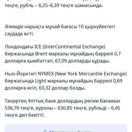
теңге, рубль – 6,25–6,39 теңге шамасында.
Әлемдік нарықта мұнай бағасы 10 қыркүйектегі
саудада өсті.
Лондондағы ICE (InterContinental Exchange)
биржасында Brent маркалы мұнайдың баррелі 0,7
долларға қымбаттап, 67,09 долларды құрады.
Нью-Йорктегі NYMEX (New York Mercantile Exchange)
биржасында Light маркалы мұнайдың баррелі 0,69
долларға өсіп, 63,32 доллар болды.
Таңертең Ұлттық банк доллардың ресми бағамын
536,76 теңге, еуроны – 630,85 теңге, рубльді – 6,45
теңге деп бекітті.