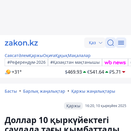
Қаз
Саясат
Әлем
Қаржы
Оқиға
Құқық
Мақалалар
#Референдум-2026
#Қазақстан мақтанышы
+31°
$
469.93
€
541.64
₽
5.71
Басты
Барлық жаңалықтар
Қаржы жаңалықтары
Қаржы
16:20, 10 қыркүйек 2025
Доллар 10 қыркүйектегі
саудада тағы қымбаттады