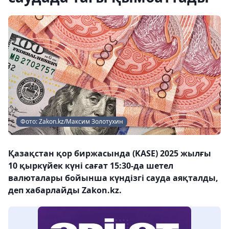
Фото: Zakon.kz/Максим Золотухин
Қазақстан қор биржасында (KASE) 2025 жылғы
10 қыркүйек күні сағат 15:30-да шетел
валюталары бойынша күндізгі сауда аяқталды,
деп хабарлайды Zakon.kz.