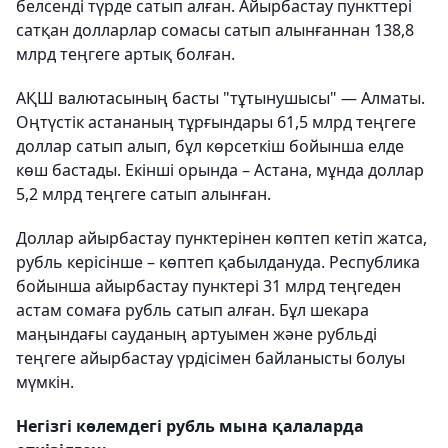
белсенді түрде сатып алған. Айырбастау пункттері
сатқан долларлар сомасы сатып алынғаннан 138,8
млрд теңгеге артық болған.
АҚШ валютасының басты "тұтынушысы" — Алматы.
Оңтүстік астананың тұрғындары 61,5 млрд теңгеге
доллар сатып алып, бұл көрсеткіш бойынша елде
көш бастады. Екінші орында – Астана, мұнда доллар
5,2 млрд теңгеге сатып алынған.
Доллар айырбастау пунктерінен көптеп кетіп жатса,
рубль керісінше – көптеп қабылдануда. Республика
бойынша айырбастау пунктері 31 млрд теңгеден
астам сомаға рубль сатып алған. Бұл шекара
маңындағы сауданың артуымен және рубльді
теңгеге айырбастау үрдісімен байланысты болуы
мүмкін.
Негізгі көлемдегі рубль мына қалаларда