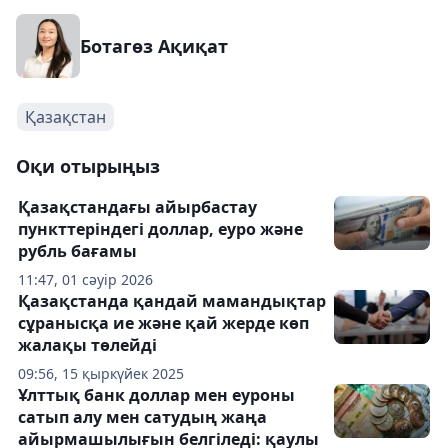
Ботагөз Ақиқат
Қазақстан
Оқи отырыңыз
Қазақстандағы айырбастау
пункттеріндегі доллар, еуро және
рубль бағамы
11:47, 01 сәуір 2026
Қазақстанда қандай мамандықтар
сұранысқа ие және қай жерде көп
жалақы төлейді
09:56, 15 қыркүйек 2025
Ұлттық банк доллар мен еуроны
сатып алу мен сатудың жаңа
айырмашылығын белгіледі: қаулы