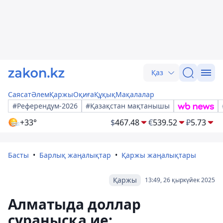
Қаз
Саясат
Әлем
Қаржы
Оқиға
Құқық
Мақалалар
#Референдум-2026
#Қазақстан мақтанышы
+33°
$
467.48
€
539.52
₽
5.73
Басты
Барлық жаңалықтар
Қаржы жаңалықтары
Қаржы
13:49, 26 қыркүйек 2025
Алматыда доллар
сұранысқа ие: