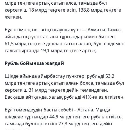
млрд теңгеге артық сатып алса, тамызда бұл
көрсеткіш 18 млрд теңгеге өсіп, 138,8 млрд теңгеге
жеткен.
Бұл өсімнің негізгі қозғаушы күші — Алматы. Тамыз
айында оңтүстік астана тұрғындары мен бизнесі
61,5 млрд теңгеге доллар сатып алған, бұл шілдемен
салыстырғанда 19,1 млрд теңгеге артық.
Рубль бойынша жағдай
Шілде айында айырбастау пунктері рубльді 53,2
млрд теңгеге артық сатып алған болса, тамызда бұл
көрсеткіш 31 млрд теңгеге дейін төмендеген.
Басқаша айтқанда, халық рубльді 41%-ға аз өткізген.
Бұл төмендеудің басты себебі – Астана. Мұнда
шілдеде тұрғындар 44,9 млрд теңгеге рубль өткізсе,
тамызда бұл көрсеткіш 27,3 млрд теңгеге дейін