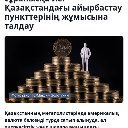
Қазақстандағы айырбастау
пункттерінің жұмысына
талдау
Фото: Zakon.kz/Максим Золотухин
Қазақстанның мегаполистерінде америкалық
валюта белсенді түрде сатып алынуда, ал
өнеркәсіптік және шекара маңындағы