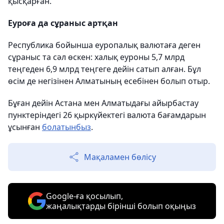
қысқарған.
Еуроға да сұраныс артқан
Республика бойынша еуропалық валютаға деген
сұраныс та сәл өскен: халық еуроны 5,7 млрд
теңгеден 6,9 млрд теңгеге дейін сатып алған. Бұл
өсім де негізінен Алматының есебінен болып отыр.
Бұған дейін Астана мен Алматыдағы айырбастау
пунктеріндегі 26 қыркүйектегі валюта бағамдарын
ұсынған
болатынбыз
.
Мақаламен бөлісу
Google-ға қосылып,
жаңалықтарды бірінші болып оқыңыз