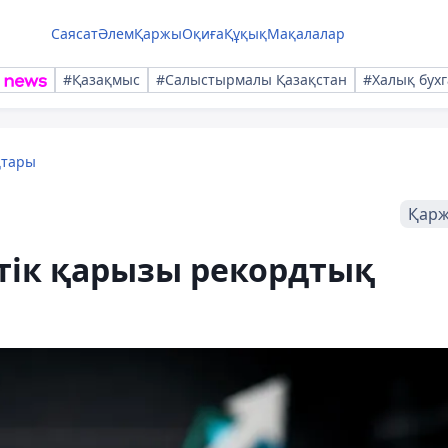
Саясат
Әлем
Қаржы
Оқиға
Құқық
Мақалалар
#Қазақмыс
#Салыстырмалы Қазақстан
#Халық бухг
қтары
Қар
ік қарызы рекордтық