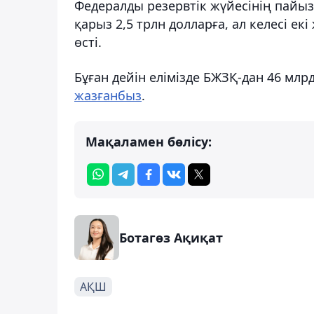
Федералды резервтік жүйесінің пайыз
қарыз 2,5 трлн долларға, ал келесі ек
өсті.
Бұған дейін елімізде БЖЗҚ-дан 46 мл
жазғанбыз
.
Мақаламен бөлісу:
Ботагөз Ақиқат
АҚШ