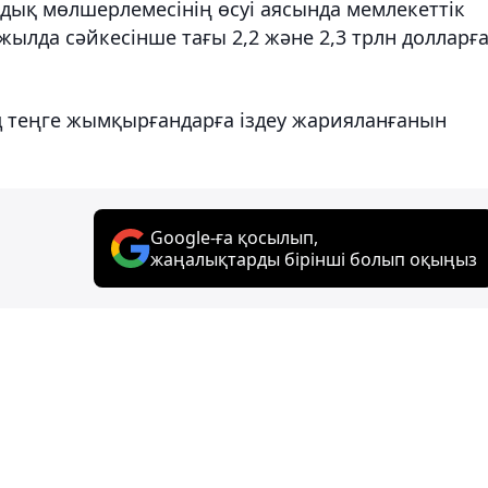
дық мөлшерлемесінің өсуі аясында мемлекеттік
і жылда сәйкесінше тағы 2,2 және 2,3 трлн долларғ
рд теңге жымқырғандарға іздеу жарияланғанын
Google-ға қосылып,
жаңалықтарды бірінші болып оқыңыз