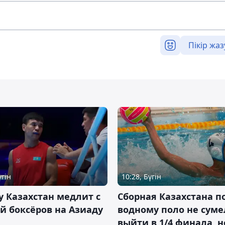
Пікір жаз
үгін
10:28, Бүгін
 Казахстан медлит с
Сборная Казахстана п
й боксёров на Азиаду
водному поло не суме
выйти в 1/4 финала, н