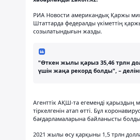
РИА Новости американдық Қаржы мини
Штаттарда федералды үкіметтің қарж
созылатындығын жазды.
"Өткен жылы қарыз 35,46 трлн дол
үшін жаңа рекорд болды", – делі
Агенттік АҚШ-та егеменді қарыздың м
тіркелгенін атап өтті. Бұл коронави
бағдарламаларына байланысты болды
2021 жылы өсу қарқыны 1,5 трлн дол