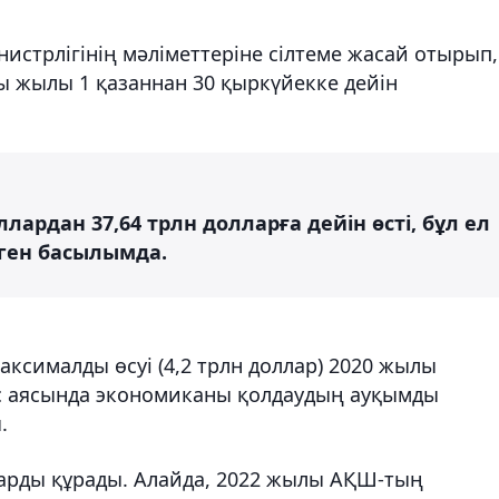
стрлігінің мәліметтеріне сілтеме жасай отырып,
ы жылы 1 қазаннан 30 қыркүйекке дейін
лардан 37,64 трлн долларға дейін өсті, бұл ел
нген басылымда.
аксималды өсуі (4,2 трлн доллар) 2020 жылы
рус аясында экономиканы қолдаудың ауқымды
.
ларды құрады. Алайда, 2022 жылы АҚШ-тың