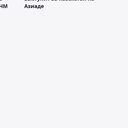
 ЧМ
Азиаде