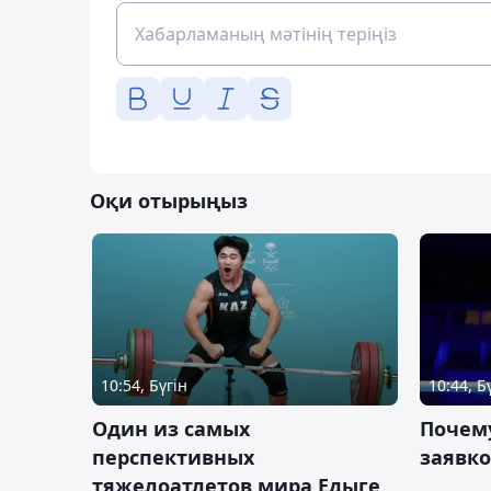
Оқи отырыңыз
10:54, Бүгін
10:44, Б
Один из самых
Почему
перспективных
заявко
тяжелоатлетов мира Едыге