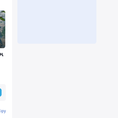
ың
Кіру