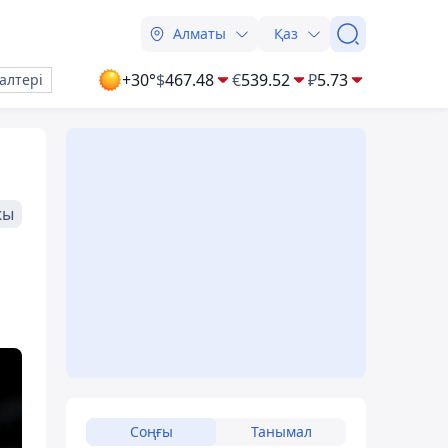
Алматы
Қаз
+30°
$
467.48
€
539.52
₽
5.73
алтері
жы
Соңғы
Танымал