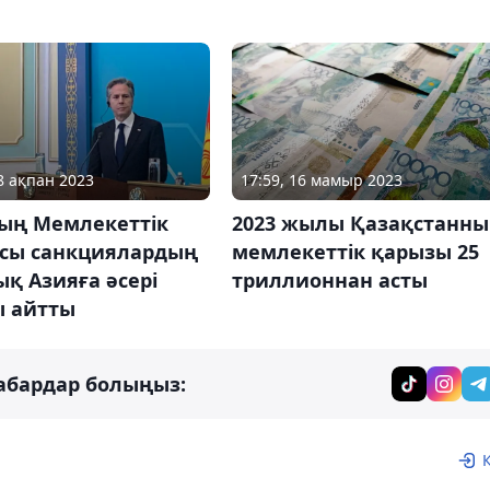
28 ақпан 2023
17:59, 16 мамыр 2023
ың Мемлекеттік
2023 жылы Қазақстанн
сы санкциялардың
мемлекеттік қарызы 25
қ Азияға әсері
триллионнан асты
ы айтты
абардар болыңыз: