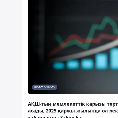
Фото: pixabay
АҚШ-тың мемлекеттік қарызы төрт
асады, 2025 қаржы жылында ол рек
хабарлайды Zakon.kz.