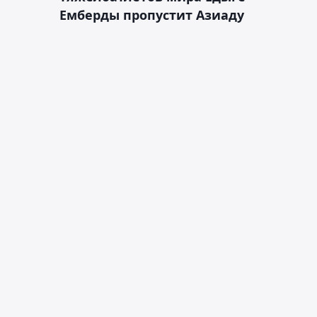
Емберды пропустит Азиаду