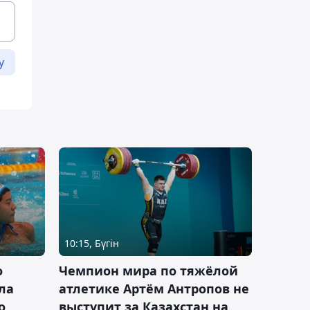
у
10:15, Бүгін
о
Чемпион мира по тяжёлой
ла
атлетике Артём Антропов не
о
выступит за Казахстан на