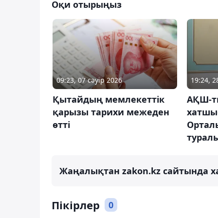
Оқи отырыңыз
09:23, 07 сәуір 2026
19:24, 
Қытайдың мемлекеттік
АҚШ-т
қарызы тарихи межеден
хатшы
өтті
Орталы
турал
Жаңалықтан zakon.kz сайтында х
Пікірлер
0