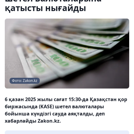
қатысты нығайды
Фото: Zakon.kz
6 қазан 2025 жылы сағат 15:30-да Қазақстан қор
биржасында (KASE) шетел валюталары
бойынша күндізгі сауда аяқталды, деп
хабарлайды Zakon.kz.