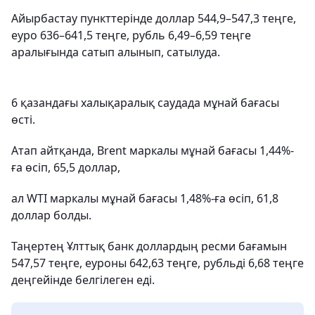
Айырбастау пункттерінде доллар 544,9–547,3 теңге,
еуро 636–641,5 теңге, рубль 6,49–6,59 теңге
аралығында сатып алынып, сатылуда.
6 қазандағы халықаралық саудада мұнай бағасы
өсті.
Атап айтқанда, Brent маркалы мұнай бағасы 1,44%-
ға өсіп, 65,5 доллар,
ал WTI маркалы мұнай бағасы 1,48%-ға өсіп, 61,8
доллар болды.
Таңертең Ұлттық банк доллардың ресми бағамын
547,57 теңге, еуроны 642,63 теңге, рубльді 6,68 теңге
деңгейінде белгілеген еді.