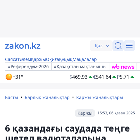
Қаз
Саясат
Әлем
Қаржы
Оқиға
Құқық
Мақалалар
#Референдум-2026
#Қазақстан мақтанышы
+31°
$
469.93
€
541.64
₽
5.71
Басты
Барлық жаңалықтар
Қаржы жаңалықтары
Қаржы
15:53, 06 қазан 2025
6 қазандағы саудада теңге
шетел валюталарына