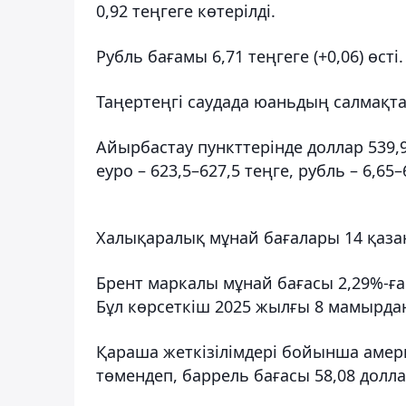
0,92 теңгеге көтерілді.
Рубль бағамы 6,71 теңгеге (+0,06) өсті.
Таңертеңгі саудада юаньдың салмақтал
Айырбастау пункттерінде доллар 539,
еуро – 623,5–627,5 теңге, рубль – 6,65–
Халықаралық мұнай бағалары 14 қазан
Брент маркалы мұнай бағасы 2,29%-ға
Бұл көрсеткіш 2025 жылғы 8 мамырдан
Қараша жеткізілімдері бойынша амер
төмендеп, баррель бағасы 58,08 долла