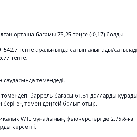
ған орташа бағамы 75,25 теңге (-0,17) болды.
9–542,7 теңге аралығында сатып алынады/сатылад
6,77 теңге.
 саудасында төмендеді.
 төмендеп, баррель бағасы 61,81 долларды құрады
 бері ең төмен деңгей болып отыр.
икалық WTI мұнайының фьючерстері де 2,75%-ға
рды көрсетті.