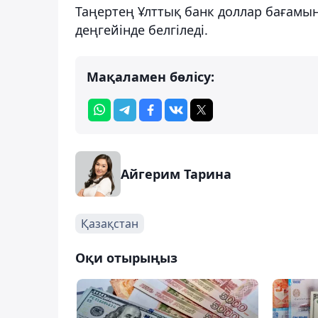
Таңертең Ұлттық банк доллар бағамын 5
деңгейінде белгіледі.
Мақаламен бөлісу:
Айгерим Тарина
Қазақстан
Оқи отырыңыз