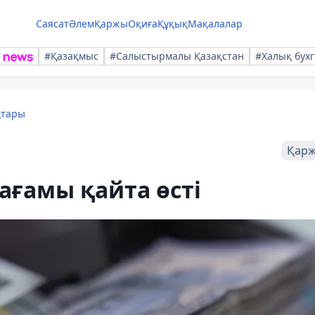
Саясат
Әлем
Қаржы
Оқиға
Құқық
Мақалалар
#Қазақмыс
#Салыстырмалы Қазақстан
#Халық бухг
қтары
Қар
ағамы қайта өсті