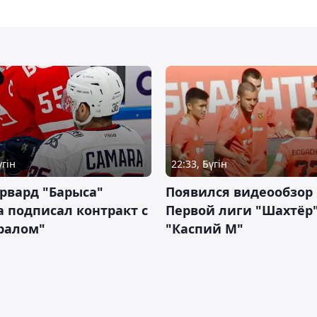
үгін
22:33, Бүгін
рвард "Барыса"
Появился видеообзор
 подписал контракт с
Первой лиги "Шахтёр"
ралом"
"Каспий М"