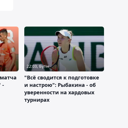
22:03, Бүгін
 матча
"Всё сводится к подготовке
 -
и настрою": Рыбакина - об
уверенности на хардовых
турнирах