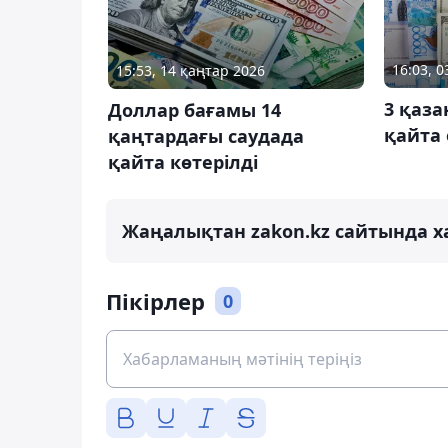
16:03, 0
15:53, 14 қаңтар 2026
3 қаза
Доллар бағамы 14
қайта 
қаңтардағы саудада
қайта көтерілді
Жаңалықтан zakon.kz сайтында х
Пікірлер
0