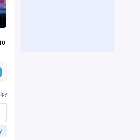
10
Кіру
у