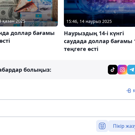
3 қазан 2025
15:46, 14 наурыз 2025
нда доллар бағамы
Наурыздың 14-і күнгі
өсті
саудада доллар бағамы 
теңгеге өсті
абардар болыңыз:
Пікір жаз