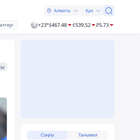
Алматы
Қаз
+23°
$
467.48
€
539.52
₽
5.73
алтері
жы
Соңғы
Танымал