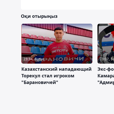
Оқи отырыңыз
23:34, Бүгін
23:07, Б
Казахстанский нападающий
Экс-фо
Торекул стал игроком
Камара
"Барановичей"
"Адми