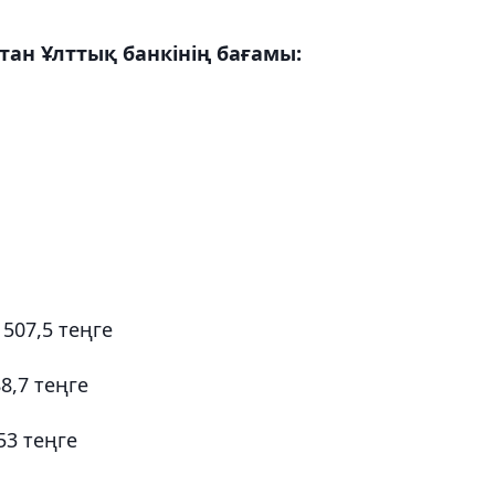
тан Ұлттық банкінің бағамы:
 507,5 теңге
88,7 теңге
,53 теңге