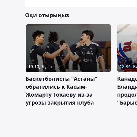
Оқи отырыңыз
19:10, Бүгін
18:34, Б
Баскетболисты "Астаны"
Канад
обратились к Касым-
Бланд
Жомарту Токаеву из-за
продол
угрозы закрытия клуба
"Барыс