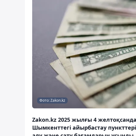
Фото: Zakon.kz
Zakon.kz 2025 жылғы 4 желтоқсанда
Шымкенттегі айырбастау пункттері
алу және сату бағамдарын ұсынды.