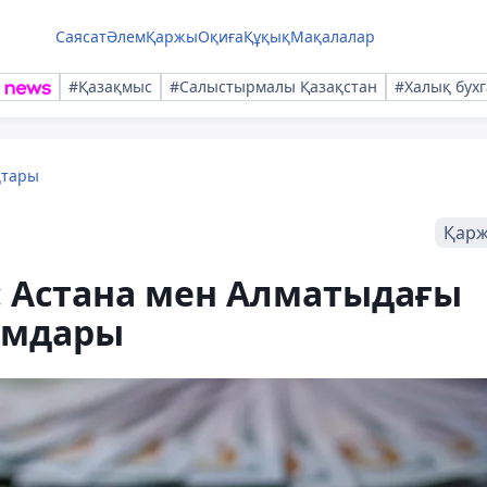
Саясат
Әлем
Қаржы
Оқиға
Құқық
Мақалалар
#Қазақмыс
#Салыстырмалы Қазақстан
#Халық бухг
қтары
Қар
ь: Астана мен Алматыдағы
амдары