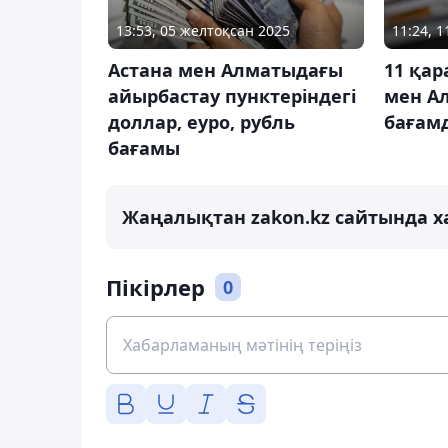
13:53, 05 желтоқсан 2025
11:24, 
Астана мен Алматыдағы
11 қа
айырбастау пунктеріндегі
мен А
доллар, еуро, рубль
бағам
бағамы
Жаңалықтан zakon.kz сайтында х
Пікірлер
0