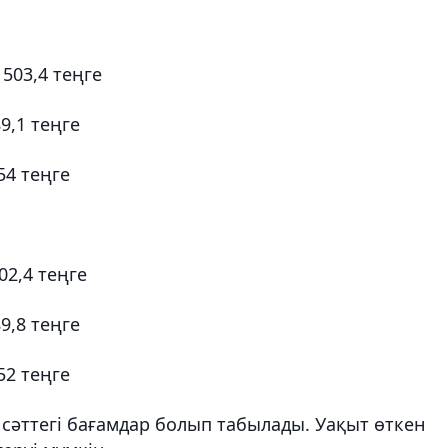
 503,4 теңге
89,1 теңге
,54 теңге
02,4 теңге
89,8 теңге
,52 теңге
сәттегі бағамдар болып табылады. Уақыт өткен