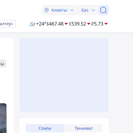
Алматы
Қаз
+24°
$
467.48
€
539.52
₽
5.73
алтері
жы
Соңғы
Танымал