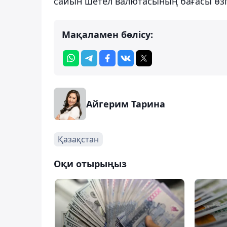
сайын шетел валютасының бағасы өзг
Мақаламен бөлісу:
Айгерим Тарина
Қазақстан
Оқи отырыңыз