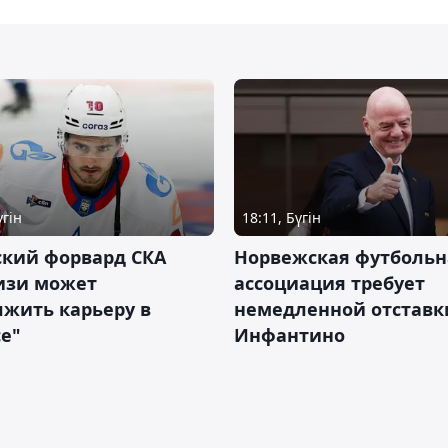
үгін
18:11, Бүгін
ский форвард СКА
Норвежская футбольн
изи может
ассоциация требует
жить карьеру в
немедленной отставк
е"
Инфантино