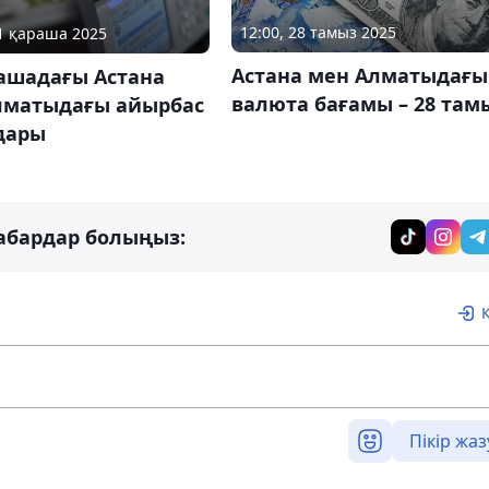
12:00, 28 тамыз 2025
11 қараша 2025
Астана мен Алматыдағы
рашадағы Астана
валюта бағамы – 28 там
лматыдағы айырбас
дары
абардар болыңыз:
Пікір жаз