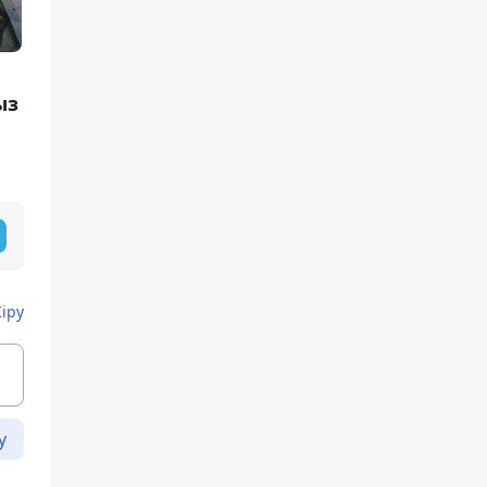
ыз
Кіру
у