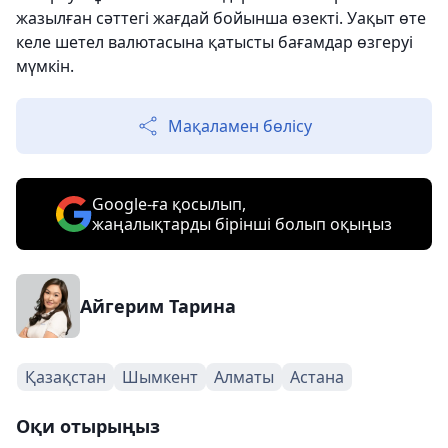
жазылған сәттегі жағдай бойынша өзекті. Уақыт өте
келе шетел валютасына қатысты бағамдар өзгеруі
мүмкін.
Мақаламен бөлісу
Google-ға қосылып,
жаңалықтарды бірінші болып оқыңыз
Айгерим Тарина
Қазақстан
Шымкент
Алматы
Астана
Оқи отырыңыз