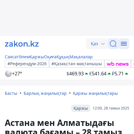
Қаз
Саясат
Әлем
Қаржы
Оқиға
Құқық
Мақалалар
#Референдум-2026
#Қазақстан мақтанышы
+27°
$
469.93
€
541.64
₽
5.71
Басты
Барлық жаңалықтар
Қаржы жаңалықтары
Қаржы
12:00, 28 тамыз 2025
Астана мен Алматыдағы
валюта бағамы – 28 тамыз