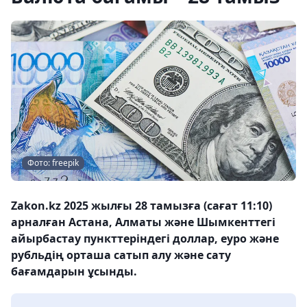
Фото: freepik
Zakon.kz 2025 жылғы 28 тамызға (сағат 11:10)
арналған Астана, Алматы және Шымкенттегі
айырбастау пункттеріндегі доллар, еуро және
рубльдің орташа сатып алу және сату
бағамдарын ұсынды.