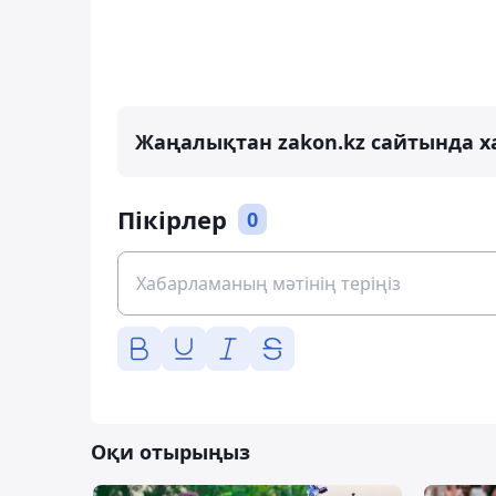
Жаңалықтан zakon.kz сайтында х
Пікірлер
0
Оқи отырыңыз