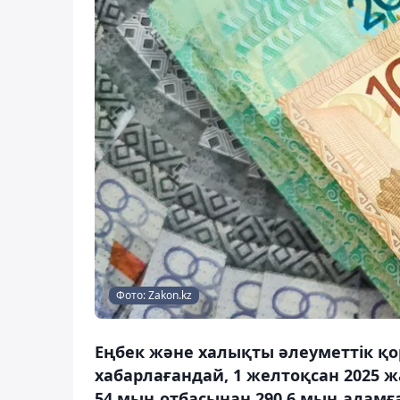
Фото: Zakon.kz
Еңбек және халықты әлеуметтік қо
хабарлағандай, 1 желтоқсан 2025 ж
54 мың отбасынан 290,6 мың адамғ