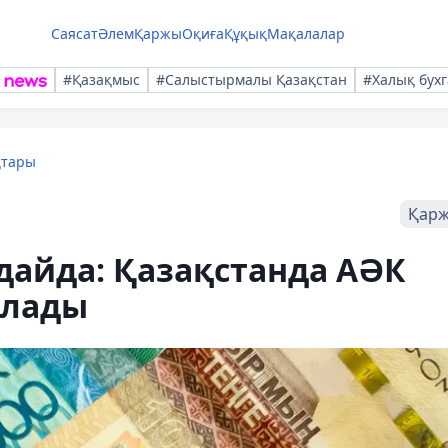
Саясат
Әлем
Қаржы
Оқиға
Құқық
Мақалалар
#Қазақмыс
#Салыстырмалы Қазақстан
#Халық бухг
қтары
Қар
дайда: Қазақстанда АӘК
алады