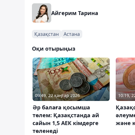
Айгерим Тарина
Қазақстан
Астана
Оқи отырыңыз
09:49, 22 қаңтар 2026
10:19, 2
Әр балаға қосымша
Қазақ
төлем: Қазақстанда ай
әлеуме
сайын 1,5 АЕК кімдерге
және к
төленеді