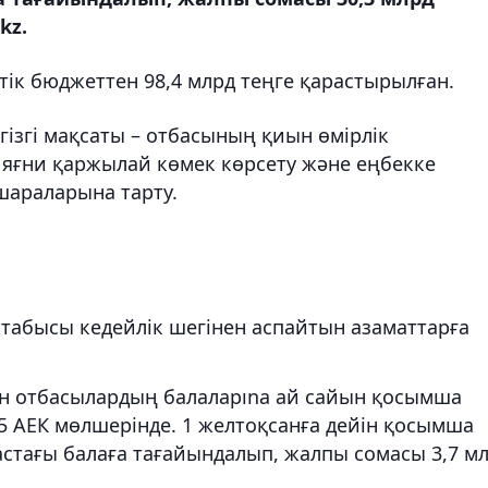
kz.
ік бюджеттен 98,4 млрд теңге қарастырылған.
гізгі мақсаты – отбасының қиын өмірлік
 яғни қаржылай көмек көрсету және еңбекке
шараларына тарту.
 табысы кедейлік шегінен аспайтын азаматтарға
ан отбасылардың балаларına ай сайын қосымша
,5 АЕК мөлшерінде. 1 желтоқсанға дейін қосымша
астағы балаға тағайындалып, жалпы сомасы 3,7 м