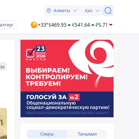
Алматы
Қаз
+33°
$
469.93
€
541.64
₽
5.71
алтері
жы
Соңғы
Танымал