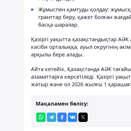
Жұмыспен қамтуды қолдау: жұмысқа 
гранттар беру, қажет болған жағдай
басқа шаралар.
Қазіргі уақытта қазақстандықтар АӘК 
кәсіби орталыққа, ауыл округінің әкім
арқылы бере алады.
Айта кетейік, Қазақстанда АӘК тағайы
азаматтарға көрсетіледі. Қазіргі уақ
жатыр және ол 2026 жылғы 1 қарашаға
Мақаламен бөлісу: