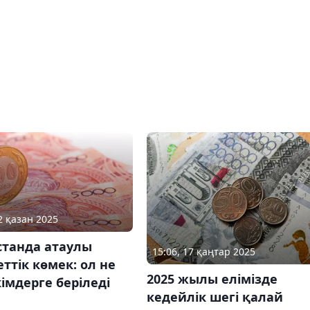
2 қазан 2025
станда атаулы
15:06, 17 қаңтар 2025
ттік көмек: ол не
2025 жылы елімізде
імдерге беріледі
кедейлік шегі қалай