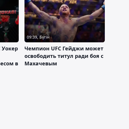
09:39, Бүгін
 Уокер
Чемпион UFC Гейджи может
освободить титул ради боя с
есом в
Махачевым