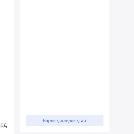
Барлық жаңалықтар
лрд