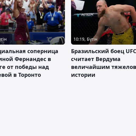
үгін
10:19, Бүгін
циальная соперница
Бразильский боец UFC
иной Фернандес в
считает Вердума
ге от победы над
величайшим тяжелов
вой в Торонто
истории