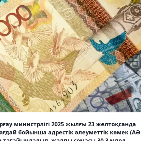
рғау министрлігі 2025 жылғы 23 желтоқсанда
ағдай бойынша адрестік әлеуметтік көмек (АӘ
а тағайындалып, жалпы сомасы 30,3 млрд