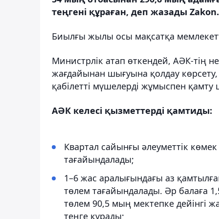
теңгені құраған, деп жазады Zakon.
Биылғы жылы осы мақсатқа мемлекетт
Министрлік атап өткендей, АӘК-тің не
жағдайынан шығуына қолдау көрсету,
қабілетті мүшелерді жұмыспен қамту 
АӘК келесі қызметтерді қамтиды:
Квартал сайынғы әлеуметтік көмек
тағайындалады;
1–6 жас аралығындағы аз қамтылғ
төлем тағайындалады. Әр балаға 1
төлем 90,5 мың мектепке дейінгі ж
теңге құрады;