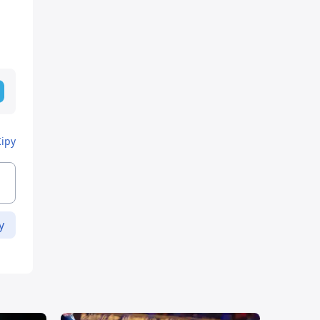
Кіру
у