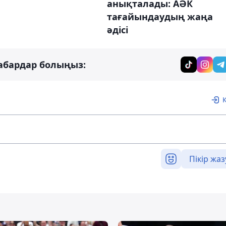
анықталады: АӘК
тағайындаудың жаңа
әдісі
абардар болыңыз:
Пікір жаз