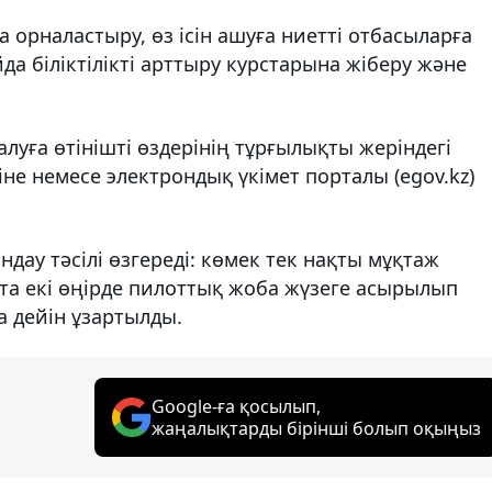
орналастыру, өз ісін ашуға ниетті отбасыларға
да біліктілікті арттыру курстарына жіберу және
алуға өтінішті өздерінің тұрғылықты жеріндегі
іне немесе электрондық үкімет порталы (egov.kz)
ндау тәсілі өзгереді: көмек тек нақты мұқтаж
ытта екі өңірде пилоттық жоба жүзеге асырылып
 дейін ұзартылды.
Google-ға қосылып,
жаңалықтарды бірінші болып оқыңыз