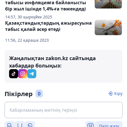
табысы инфляцияға байланысты
бір жыл ішінде 1,4%-ға төмендеді
14:57, 30 қыркүйек 2025
Қазақстандықтардың ажырасуына
табыс қалай әсер етеді
11:56, 22 қараша 2023
Жаңалықтан zakon.kz сайтында
хабардар болыңыз:
Пікірлер
0
Кіру
Пікір жазу