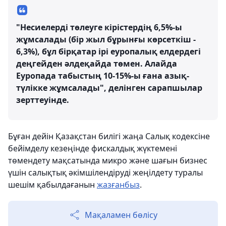
"Несиелерді төлеуге кірістердің 6,5%-ы
жұмсалады (бір жыл бұрынғы көрсеткіш -
6,3%), бұл бірқатар ірі еуропалық елдердегі
деңгейден әлдеқайда төмен. Алайда
Еуропада табыстың 10-15%-ы ғана азық-
түлікке жұмсалады", делінген сарапшылар
зерттеуінде.
Бұған дейін Қазақстан билігі жаңа Салық кодексіне
бейімделу кезеңінде фискалдық жүктемені
төмендету мақсатында микро және шағын бизнес
үшін салықтық әкімшілендіруді жеңілдету туралы
шешім қабылдағанын
жазғанбыз
.
Мақаламен бөлісу