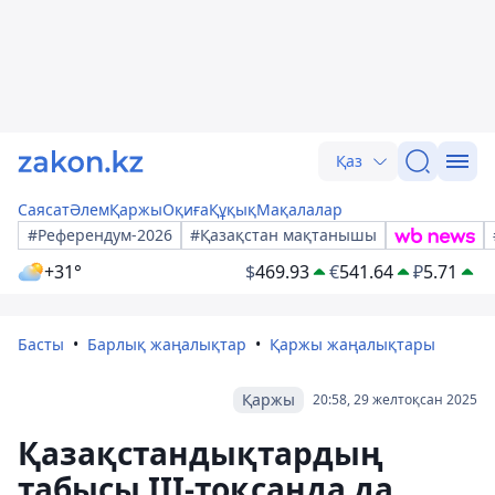
Қаз
Саясат
Әлем
Қаржы
Оқиға
Құқық
Мақалалар
#Референдум-2026
#Қазақстан мақтанышы
+31°
$
469.93
€
541.64
₽
5.71
Басты
Барлық жаңалықтар
Қаржы жаңалықтары
Қаржы
20:58, 29 желтоқсан 2025
Қазақстандықтардың
табысы III-тоқсанда да