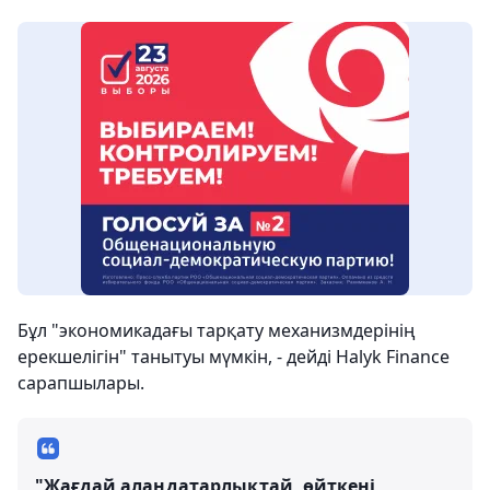
Бұл "экономикадағы тарқату механизмдерінің
ерекшелігін" танытуы мүмкін, - дейді Halyk Finance
сарапшылары.
"Жағдай алаңдатарлықтай, өйткені