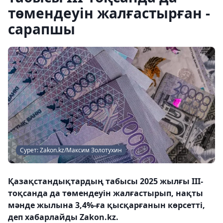
төмендеуін жалғастырған -
сарапшы
Сурет: Zakon.kz/Максим Золотухин
Қазақстандықтардың табысы 2025 жылғы III-
тоқсанда да төмендеуін жалғастырып, нақты
мәнде жылына 3,4%-ға қысқарғанын көрсетті,
деп хабарлайды Zakon.kz.