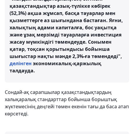
қазақстандықтар азық-түлікке көбірек
(52,3%) ақша жұмсап, басқа тауарлар мен
қызметтерге аз шығындана бастаған. Яғни,
халықтың адами капиталға, бос уақытқа
және ұзақ мерзімді тауарларға инвестиция
жасау мүмкіндігі төмендеуде. Сонымен
қатар, тоқсан қорытындысы бойынша
шығыстар нақты мәнде 2,3%-ға төмендеді",
делінген
экономикалық-қаржылық
талдауда.
Сондай-ақ сарапшылар қазақстандықтардың
халықаралық стандарттар бойынша борыштық
жүктемесінің деңгейі төмен екенін тағы да баса атап
көрсетеді.