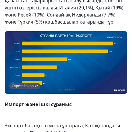
Қазақстан тауарларын сатып алушылардың негізгі
үштігі өзгеріссіз қалды: Италия (20,1%), Қытай (19%)
және Ресей (10%). Сондай-ақ Нидерланды (7,7%)
және Түркия (5%) көшбасшылар қатарында тұр.
Сурет: Zakon.kz
Импорт және ішкі сұраныс
Экспорт баға қысымына ұшыраса, Қазақстандағы