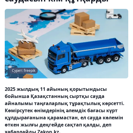
Сурет: freepik
2025 жылдың 11 айының қорытындысы
бойынша Қазақстанның сыртқы сауда
айналымы таңғаларлық тұрақтылық көрсетті.
Көмірсутек өнімдерінің әлемдік бағасы күрт
құлдырағанына қарамастан, ел сауда көлемін
өткен жылғы деңгейде сақтап қалды, деп
хабарлайды Zakon.kz.