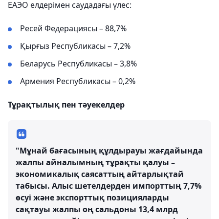
ЕАЭО елдерімен саудадағы үлес:
Ресей Федерациясы – 88,7%
Қырғыз Республикасы – 7,2%
Беларусь Республикасы – 3,8%
Армения Республикасы – 0,2%
Тұрақтылық пен тәуекелдер
"Мұнай бағасының құлдырауы жағдайында
жалпы айналымның тұрақты қалуы –
экономикалық саясаттың айтарлықтай
табысы. Алыс шетелдерден импорттың 7,7%
өсуі және экспорттық позицияларды
сақтауы жалпы оң сальдоны 13,4 млрд