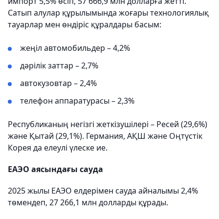
импорт 5,5% өсіп, 57 666,9 млн долларға жетті.
Сатып алулар құрылымында жоғары технологиялық
тауарлар мен өндіріс құралдары басым:
жеңіл автомобильдер – 4,2%
дәрілік заттар – 2,7%
автокузовтар – 2,4%
телефон аппаратурасы – 2,3%
Республиканың негізгі жеткізушілері – Ресей (29,6%)
және Қытай (29,1%). Германия, АҚШ және Оңтүстік
Корея да елеулі үлеске ие.
ЕАЭО аясындағы сауда
2025 жылы ЕАЭО елдерімен сауда айналымы 2,4%
төмендеп, 27 266,1 млн долларды құрады.