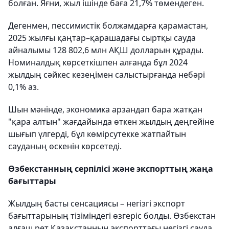
болған. Яғни, жыл ішінде баға 21,7% төмендеген.
Дегенмен, пессимистік болжамдарға қарамастан,
2025 жылғы қаңтар–қарашадағы сыртқы сауда
айналымы 128 802,6 млн АҚШ долларын құрады.
Номиналдық көрсеткішпен алғанда бұл 2024
жылдың сәйкес кезеңімен салыстырғанда небәрі
0,1% аз.
Шын мәнінде, экономика арзандап бара жатқан
"қара алтын" жағдайында өткен жылдың деңгейіне
шығып үлгерді, бұл көмірсутекке жатпайтын
сауданың өскенін көрсетеді.
Өзбекстанның серпілісі және экспорттың жаңа
бағыттары
Жылдың басты сенсациясы – негізгі экспорт
бағыттарының тізіміндегі өзгеріс болды. Өзбекстан
алғаш рет Қазақстанның экспорттағы негізгі сауда