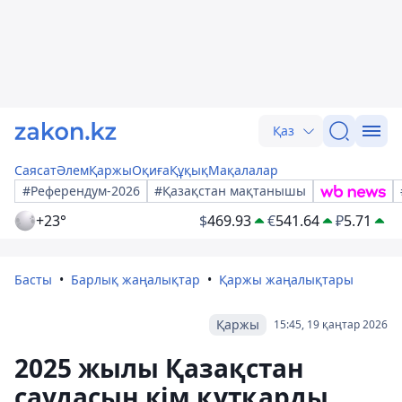
Қаз
Саясат
Әлем
Қаржы
Оқиға
Құқық
Мақалалар
#Референдум-2026
#Қазақстан мақтанышы
+23°
$
469.93
€
541.64
₽
5.71
Басты
Барлық жаңалықтар
Қаржы жаңалықтары
Қаржы
15:45, 19 қаңтар 2026
2025 жылы Қазақстан
саудасын кім құтқарды