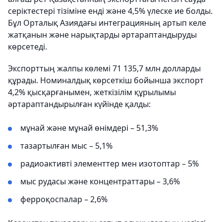
серіктестері тізіміне енді және 4,5% үлеске ие болды.
Бұл Орталық Азиядағы интеграцияның артып келе
жатқанын және нарықтарды әртараптандыруды
көрсетеді.
Экспорттың жалпы көлемі 71 135,7 млн долларды
құрады. Номиналдық көрсеткіш бойынша экспорт
4,2% қысқарғанымен, жеткізілім құрылымы
әртараптандырылған күйінде қалды:
мұнай және мұнай өнімдері – 51,3%
тазартылған мыс – 5,1%
радиоактивті элементтер мен изотоптар – 5%
мыс рудасы және концентраттары – 3,6%
ферроқоспалар – 2,6%