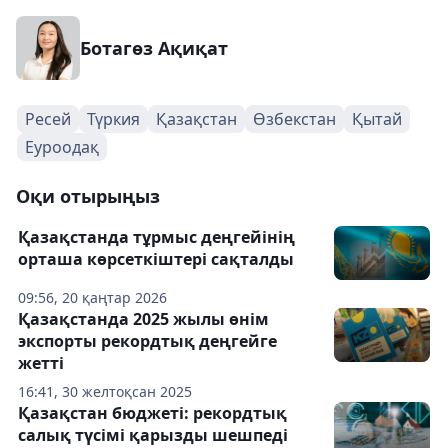
Ботагөз Ақиқат
Ресей
Түркия
Қазақстан
Өзбекстан
Қытай
Еуроодақ
Оқи отырыңыз
Қазақстанда тұрмыс деңгейінің
орташа көрсеткіштері сақталды
09:56, 20 қаңтар 2026
Қазақстанда 2025 жылы өнім
экспорты рекордтық деңгейге
жетті
16:41, 30 желтоқсан 2025
Қазақстан бюджеті: рекордтық
салық түсімі қарызды шешпеді