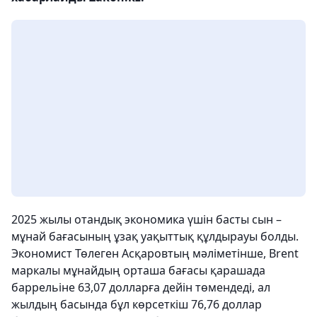
2025 жылы отандық экономика үшін басты сын –
мұнай бағасының ұзақ уақыттық құлдырауы болды.
Экономист Төлеген Асқаровтың мәліметінше, Brent
маркалы мұнайдың орташа бағасы қарашада
баррельіне 63,07 долларға дейін төмендеді, ал
жылдың басында бұл көрсеткіш 76,76 доллар