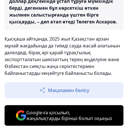
доллар деңгейінде ұстап тұруға мүмкіндік
берді, дегенмен бұл көрсеткіш өткен
жылмен салыстырғанда үштен бірге
қысқарды, – деп атап өтеді Төлеген Аскаров.
Қысқаша айтқанда, 2025 жыл Қазақстан арзан
мұнай жағдайында да тиімді сауда жасай алатынын
дәлелдеді, бірақ әрі қарай тұрақтылық
экспортталатын шикізаттың терең өңделуіне және
Өзбекстан сияқты жаңа серіктестермен
байланыстарды кеңейтуге байланысты болады.
Мақаламен бөлісу
Google-ға қосылып,
жаңалықтарды бірінші болып оқыңыз