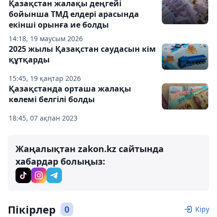
Қазақстан жалақы деңгейі
бойынша ТМД елдері арасында
екінші орынға ие болды
14:18, 19 маусым 2026
2025 жылы Қазақстан саудасын кім
құтқарды
15:45, 19 қаңтар 2026
Қазақстанда орташа жалақы
көлемі белгілі болды
18:45, 07 ақпан 2023
Жаңалықтан zakon.kz сайтында
хабардар болыңыз:
Пікірлер
0
Кіру