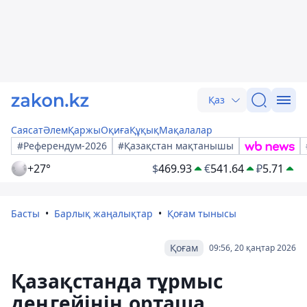
Қаз
Саясат
Әлем
Қаржы
Оқиға
Құқық
Мақалалар
#Референдум-2026
#Қазақстан мақтанышы
+27°
$
469.93
€
541.64
₽
5.71
Басты
Барлық жаңалықтар
Қоғам тынысы
Қоғам
09:56, 20 қаңтар 2026
Қазақстанда тұрмыс
деңгейінің орташа