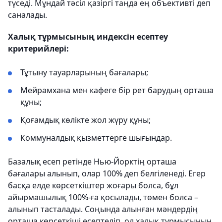
түседі. Мұндай тәсіл қазіргі таңда ең объективті деп
саналады.
Халық тұрмысының индексін есептеу
критерийлері:
Тұтыну тауарларының бағалары;
Мейрамхана мен кафеге бір рет барудың орташа
құны;
Қоғамдық көлікте жол жүру құны;
Коммуналдық қызметтерге шығындар.
Базалық есеп ретінде Нью-Йорктің орташа
бағалары алынып, олар 100% деп белгіленеді. Егер
басқа елде көрсеткіштер жоғары болса, бұл
айырмашылық 100%-ға қосылады, төмен болса –
алынып тасталады. Соңында алынған мәндердің
орташа көрсеткіші есептеліп, ол халық тұрмысының