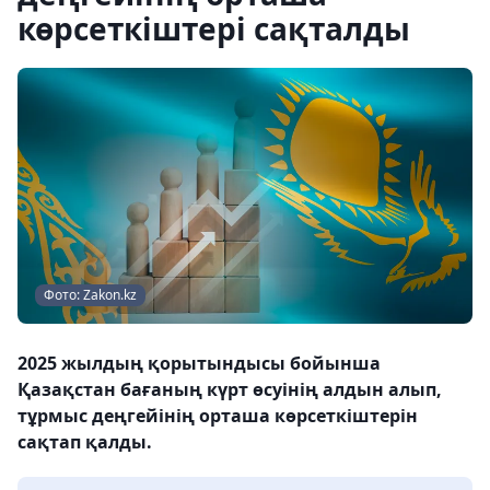
көрсеткіштері сақталды
Фото: Zakon.kz
2025 жылдың қорытындысы бойынша
Қазақстан бағаның күрт өсуінің алдын алып,
тұрмыс деңгейінің орташа көрсеткіштерін
сақтап қалды.