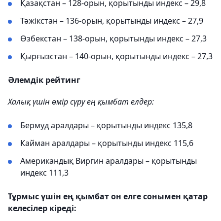
Қазақстан – 128-орын, қорытынды индекс – 29,8
Тәжікстан – 136-орын, қорытынды индекс – 27,9
Өзбекстан – 138-орын, қорытынды индекс – 27,3
Қырғызстан – 140-орын, қорытынды индекс – 27,3
Әлемдік рейтинг
Халық үшін өмір сүру ең қымбат елдер:
Бермуд аралдары – қорытынды индекс 135,8
Кайман аралдары – қорытынды индекс 115,6
Американдық Виргин аралдары – қорытынды
индекс 111,3
Тұрмыс үшін ең қымбат он елге сонымен қатар
келесілер кіреді: