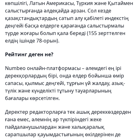
көпшілігі, Латын Америкасы, Түркия және Қытаймен
салыстырғанда әлдеқайда арзан. Сол кезде
қазақстандықтардың сатып алу қабілеті индекстің
деңгейі басқа елдерге қарағанда салыстырмалы
түрде жоғары болып қала береді (155 зерттелген
елдің ішінде 78-орын).
Рейтинг деген не?
Numbeo онлайн-платформасы – әлемдегі ең ірі
дерекқорлардың бірі, онда елдер бойынша өмір
сапасы, қылмыс деңгейі, тұрғын үй жалдау, азық-
түлік және күнделікті тұтыну тауарларының
бағалары көрсетілген.
Деректер редакторларға тек ашық дереккөздерден
ғана емес, әлемнің әр түкпіріндегі жеке
пайдаланушылардан және халықаралық
сарапшылар қауымдастығының өкілдерінен де