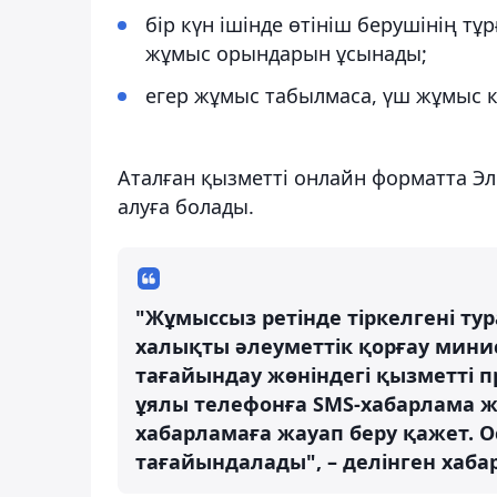
бір күн ішінде өтініш берушінің 
жұмыс орындарын ұсынады;
егер жұмыс табылмаса, үш жұмыс к
Аталған қызметті онлайн форматта Эл
алуға болады.
"Жұмыссыз ретінде тіркелгені ту
халықты әлеуметтік қорғау мини
тағайындау жөніндегі қызметті пр
ұялы телефонға SMS-хабарлама ж
хабарламаға жауап беру қажет. О
тағайындалады", – делінген хаба