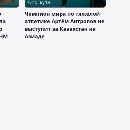
10:15, Бүгін
о
Чемпион мира по тяжёлой
ла
атлетике Артём Антропов не
о
выступит за Казахстан на
 ЧМ
Азиаде