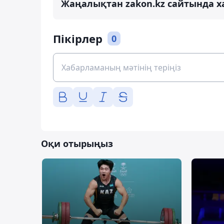
Жаңалықтан zakon.kz сайтында х
Пікірлер
0
Оқи отырыңыз