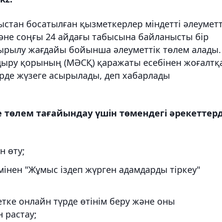
стан босатылған қызметкерлер міндетті әлеуметт
және соңғы 24 айдағы табысына байланысты бір
ырылу жағдайы бойынша әлеуметтік төлем алады.
ндыру қорының (МӘСҚ) қаражаты есебінен жоғалтқ
рде жүзеге асырылады, деп хабарлады
төлем тағайындау үшін төмендегі әрекеттерд
н өту;
мінен "Жұмыс іздеп жүрген адамдарды тіркеу"
ке онлайн түрде өтінім беру және оны
 растау;