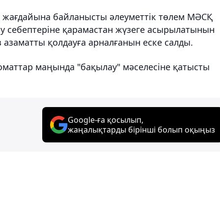
у жағдайына байланысты әлеуметтік төлем МӘСҚ
у себептеріне қарамастан жүзеге асырылатынын
 азаматты қолдауға арналғанын еске салды.
оматтар маңында "бақылау" мәселесіне қатысты
Google-ға қосылып,
жаңалықтарды бірінші болып оқыңыз