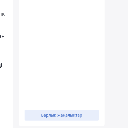
ік
ан
і
Барлық жаңалықтар