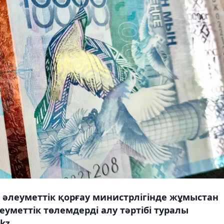
ы әлеуметтік қорғау министрлігінде жұмыстан
еуметтік төлемдерді алу тәртібі туралы
kz.