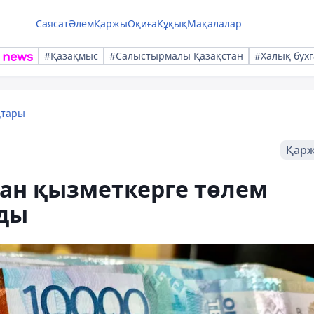
Саясат
Әлем
Қаржы
Оқиға
Құқық
Мақалалар
#Қазақмыс
#Салыстырмалы Қазақстан
#Халық бухг
қтары
Қар
ан қызметкерге төлем
ды