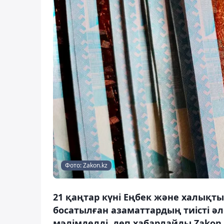
Фото: Zakon.kz
21 қаңтар күні Еңбек және халықт
босатылған азаматтардың тиісті әл
мәлімделді, деп хабарлайды Zakon.