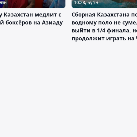
үгін
10:28, Бүгін
 Казахстан медлит с
Сборная Казахстана п
й боксёров на Азиаду
водному поло не суме
выйти в 1/4 финала, н
продолжит играть на