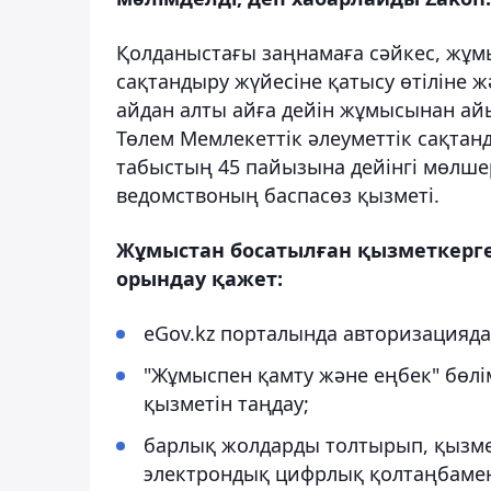
Қолданыстағы заңнамаға сәйкес, жұмы
сақтандыру жүйесіне қатысу өтіліне 
айдан алты айға дейін жұмысынан ай
Төлем Мемлекеттік әлеуметтік сақта
табыстың 45 пайызына дейінгі мөлше
ведомствоның баспасөз қызметі.
Жұмыстан босатылған қызметкерге 
орындау қажет:
eGov.kz порталында авторизацияда
"Жұмыспен қамту және еңбек" бөлі
қызметін таңдау;
барлық жолдарды толтырып, қызмет
электрондық цифрлық қолтаңбамен