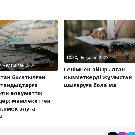
10:30, 06 қазан 2023
17 желтоқсан 2024
Сенімнен айырылған
қызметкерді жұмыстан
тан босатылған
шығаруға бола ма
стандықтарға
тін әлеуметтік
дер: мемлекеттен
көмек алуға
ы