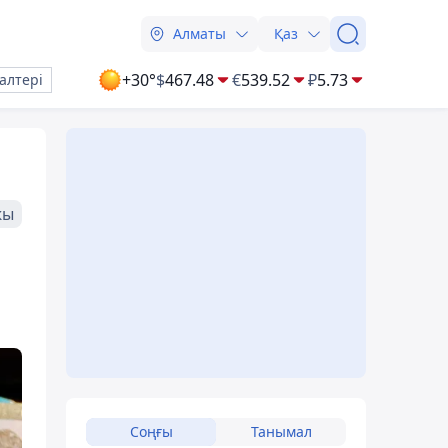
Алматы
Қаз
+30°
$
467.48
€
539.52
₽
5.73
алтері
жы
Соңғы
Танымал