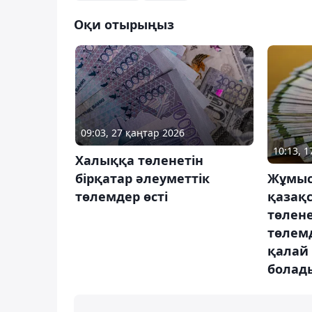
Оқи отырыңыз
09:03, 27 қаңтар 2026
10:13, 
Халыққа төленетін
бірқатар әлеуметтік
Жұмыс
төлемдер өсті
қазақ
төлене
төлем
қалай 
болад