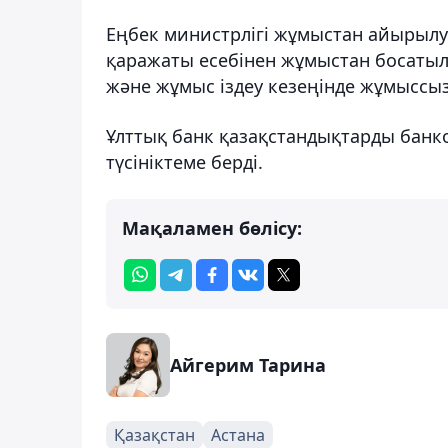
Еңбек министрлігі жұмыстан айырыл
қаражаты есебінен жұмыстан босатыл
және жұмыс іздеу кезеңінде жұмыссыз
Ұлттық банк қазақстандықтарды банк
түсініктеме берді.
Мақаламен бөлісу:
Айгерим Тарина
Қазақстан
Астана