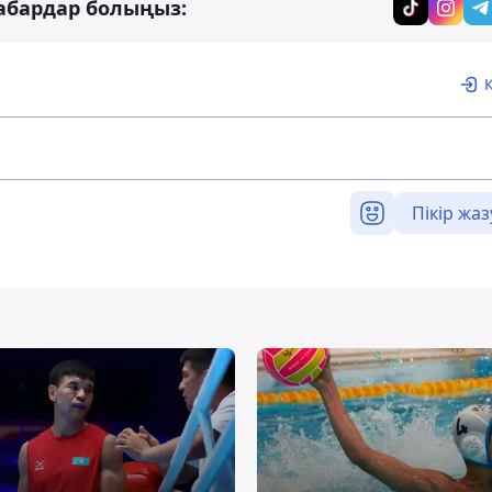
абардар болыңыз:
Пікір жаз