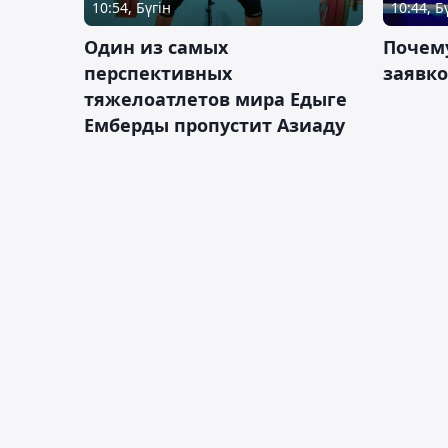
10:54, Бүгін
10:44, Б
Один из самых
Почему
перспективных
заявко
тяжелоатлетов мира Едыге
Емберды пропустит Азиаду