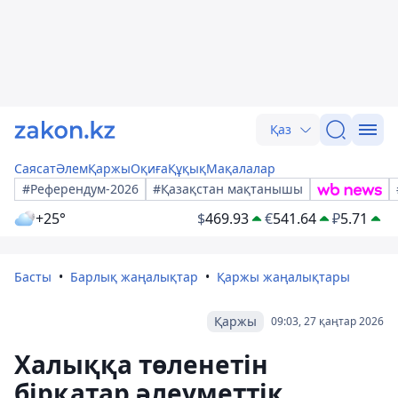
Қаз
Саясат
Әлем
Қаржы
Оқиға
Құқық
Мақалалар
#Референдум-2026
#Қазақстан мақтанышы
+25°
$
469.93
€
541.64
₽
5.71
Басты
Барлық жаңалықтар
Қаржы жаңалықтары
Қаржы
09:03, 27 қаңтар 2026
Халыққа төленетін
бірқатар әлеуметтік