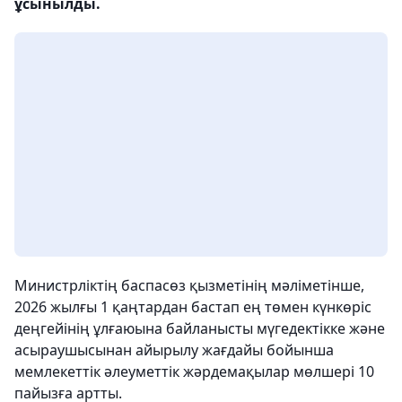
ұсынылды.
Министрліктің баспасөз қызметінің мәліметінше,
2026 жылғы 1 қаңтардан бастап ең төмен күнкөріс
деңгейінің ұлғаюына байланысты мүгедектікке және
асыраушысынан айырылу жағдайы бойынша
мемлекеттік әлеуметтік жәрдемақылар мөлшері 10
пайызға артты.