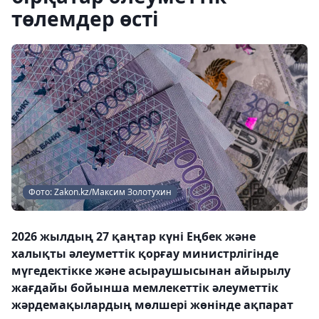
төлемдер өсті
Фото: Zakon.kz/Максим Золотухин
2026 жылдың 27 қаңтар күні Еңбек және
халықты әлеуметтік қорғау министрлігінде
мүгедектікке және асыраушысынан айырылу
жағдайы бойынша мемлекеттік әлеуметтік
жәрдемақылардың мөлшері жөнінде ақпарат