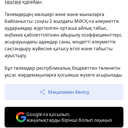
теңгені
құрайды.
Төлемдердің мөлшері жеке және мыналарға
байланысты: соңғы 2 жылдағы МӘСҚ-ға әлеуметтік
аударымдар жүргізілген орташа айлық табыс,
еңбекке қабілеттілігінен айырылу коэффициенттері,
асырауындағы адамдар саны, міндетті әлеуметтік
сақтандыру жүйесіне қатысу өтілі және табысты
ауыстыру.
Бұл төлемдер республикалық бюджеттен төленетін
ұқсас жәрдемақыларға қосымша жүзеге асырылады.
Мақаламен бөлісу
Google-ға қосылып,
жаңалықтарды бірінші болып оқыңыз