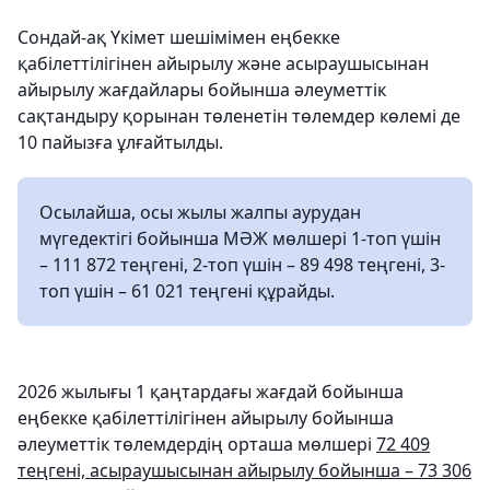
Сондай-ақ Үкімет шешімімен еңбекке
қабілеттілігінен айырылу және асыраушысынан
айырылу жағдайлары бойынша әлеуметтік
сақтандыру қорынан төленетін төлемдер көлемі де
10 пайызға ұлғайтылды.
Осылайша, осы жылы жалпы аурудан
мүгедектігі бойынша МӘЖ мөлшері 1-топ үшін
– 111 872 теңгені, 2-топ үшін – 89 498 теңгені, 3-
топ үшін – 61 021 теңгені құрайды.
2026 жылығы 1 қаңтардағы жағдай бойынша
еңбекке қабілеттілігінен айырылу бойынша
әлеуметтік төлемдердің орташа мөлшері
72 409
теңгені, асыраушысынан айырылу бойынша – 73 306