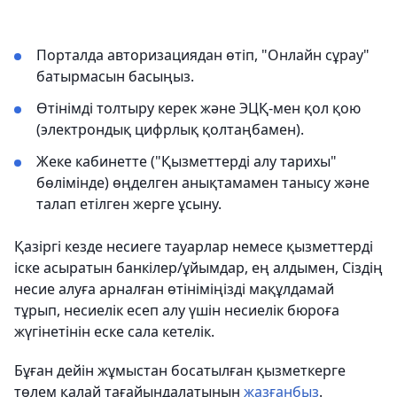
Порталда авторизациядан өтіп, "Онлайн сұрау"
батырмасын басыңыз.
Өтінімді толтыру керек және ЭЦҚ-мен қол қою
(электрондық цифрлық қолтаңбамен).
Жеке кабинетте ("Қызметтерді алу тарихы"
бөлімінде) өңделген анықтамамен танысу және
талап етілген жерге ұсыну.
Қазіргі кезде несиеге тауарлар немесе қызметтерді
іске асыратын банкілер/ұйымдар, ең алдымен, Сіздің
несие алуға арналған өтініміңізді мақұлдамай
тұрып, несиелік есеп алу үшін несиелік бюроға
жүгінетінін еске сала кетелік.
Бұған дейін жұмыстан босатылған қызметкерге
төлем қалай тағайындалатынын
жазғанбыз
.