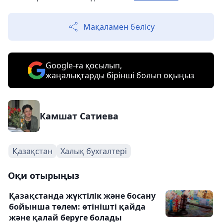
Мақаламен бөлісу
Google-ға қосылып,
жаңалықтарды бірінші болып оқыңыз
Камшат Сатиева
Қазақстан
Халық бухгалтері
Оқи отырыңыз
Қазақстанда жүктілік және босану
бойынша төлем: өтінішті қайда
және қалай беруге болады