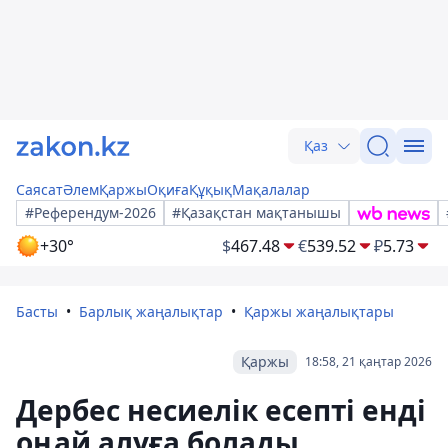
Қаз
Саясат
Әлем
Қаржы
Оқиға
Құқық
Мақалалар
#Референдум-2026
#Қазақстан мақтанышы
+30°
$
467.48
€
539.52
₽
5.73
Басты
Барлық жаңалықтар
Қаржы жаңалықтары
Қаржы
18:58, 21 қаңтар 2026
Дербес несиелік есепті енді
оңай алуға болады