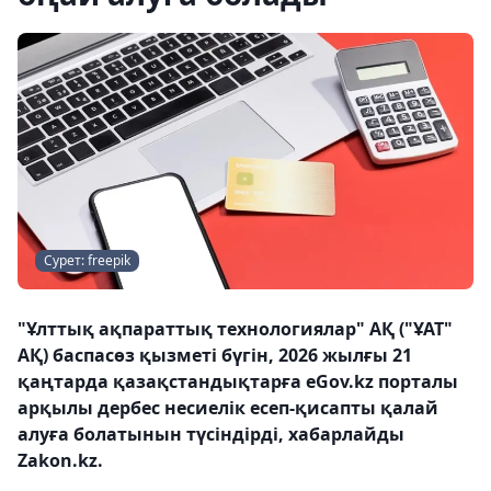
Сурет: freepik
"Ұлттық ақпараттық технологиялар" АҚ ("ҰАТ"
АҚ) баспасөз қызметі бүгін, 2026 жылғы 21
қаңтарда қазақстандықтарға eGov.kz порталы
арқылы дербес несиелік есеп-қисапты қалай
алуға болатынын түсіндірді, хабарлайды
Zakon.kz.