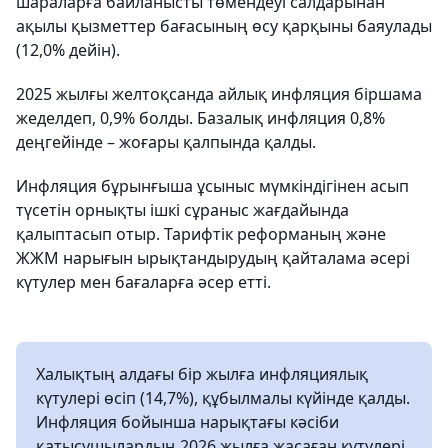
шараларға байланысты төмендеуі салдарынан
ақылы қызметтер бағасының өсу қарқыны баяулады
(12,0% дейін).
2025 жылғы желтоқсанда айлық инфляция біршама
жеделдеп, 0,9% болды. Базалық инфляция 0,8%
деңгейінде – жоғары қалпында қалды.
Инфляция бұрынғыша ұсыныс мүмкіндігінен асып
түсетін орнықты ішкі сұраныс жағдайында
қалыптасып отыр. Тарифтік реформаның және
ЖЖМ нарығын ырықтандырудың қайталама әсері
күтулер мен бағаларға әсер етті.
Халықтың алдағы бір жылға инфляциялық
күтулері өсіп (14,7%), құбылмалы күйінде қалды.
Инфляция бойынша нарықтағы кәсіби
қатысушылардың 2026 жылға жасаған күтулері