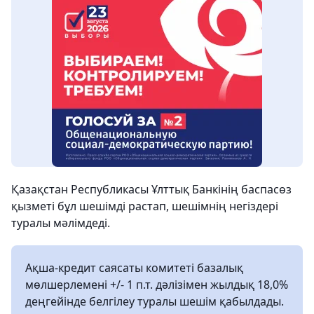
Қазақстан Республикасы Ұлттық Банкінің баспасөз
қызметі бұл шешімді растап, шешімнің негіздері
туралы мәлімдеді.
Ақша-кредит саясаты комитеті базалық
мөлшерлемені +/- 1 п.т. дәлізімен жылдық 18,0%
деңгейінде белгілеу туралы шешім қабылдады.