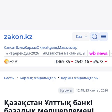
Қаз
Саясат
Әлем
Қаржы
Оқиға
Құқық
Мақалалар
#Референдум-2026
#Қазақстан мақтанышы
+29°
$
469.85
€
542.16
₽
5.78
Басты
Барлық жаңалықтар
Қаржы жаңалықтары
Қаржы
12:48, 23 қаңтар 2026
Қазақстан Ұлттық банкі
базалық мөлшерлемені