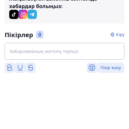
хабардар болыңыз:
Пікірлер
0
Кіру
Пікір жазу