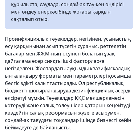
құрылыста, саудада, сондай-ақ тау-кен өндірісі
мен өңдеу өнеркәсібінде жоғары қарқын
сақталып отыр.
Проинфляциялық тәуекелдер, негiзiнен, ұсыныстың
өсу қарқынынан асып түсетін сұраныс, реттелетiн
бағалар мен ЖЖМ-ның өсуiнен болатын ұзақ
қайталама әсер сияқты iшкi факторларға
негiзделген. Жоспардағы ауқымды квазифискалдық
ынталандыру форматы мен параметрлері қосымша
белгісіздікті қалыптастырады. Ол республикалық
бюджетті шоғырландыруда дезинфляциялық әсерді
әлсіретуі мүмкін. Тәуекелдер ҚҚС мөлшерлемесін
көтеруді және салық төлеушілер қатарын кеңейтуді
көздейтін салық реформасын жүзеге асырумен,
сондай-ақ таяудағы тоқсандар ішінде бизнесті кейін
бейімдеуге де байланысты.