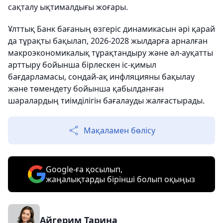
сақталу ықтималдығы жоғары.
Ұлттық Банк бағаның өзгеріс динамикасын әрі қарай
да тұрақты бақылап, 2026-2028 жылдарға арналған
макроэкономикалық тұрақтандыру және әл-ауқатты
арттыру бойынша бірлескен іс-қимыл
бағдарламасы, сондай-ақ инфляцияны бақылау
және төмендету бойынша қабылданған
шаралардың тиімділігін бағалауды жалғастырады.
Мақаламен бөлісу
Google-ға қосылып,
жаңалықтарды бірінші болып оқыңыз
Айгерим Тарина