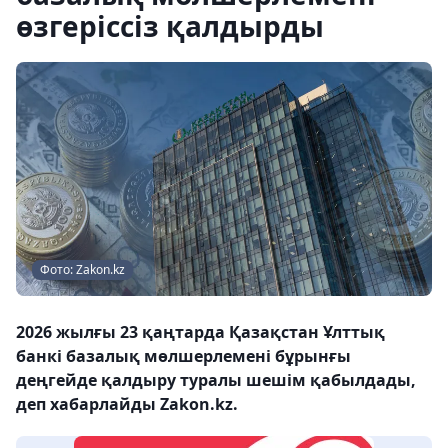
өзгеріссіз қалдырды
Фото: Zakon.kz
2026 жылғы 23 қаңтарда Қазақстан Ұлттық
банкі базалық мөлшерлемені бұрынғы
деңгейде қалдыру туралы шешім қабылдады,
деп хабарлайды Zakon.kz.