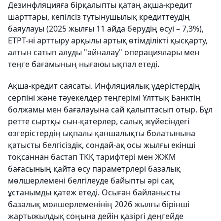
Дезинфляцияға бірқалыпты қатаң ақша-кредит
шарттары, кепілсіз тұтынушылық кредиттеудің
баяулауы (2025 жылғы 11 айда берудің өсуі – 7,3%),
ЕТРТ-ні арттыру арқылы артық өтімділікті қысқарту,
алтын сатып алуды "айналау" операциялары мен
теңге бағамының нығаюы ықпал етеді.
Ақша-кредит саясаты. Инфляциялық үдерістердің
серпіні және тәуекелдер теңгерімі Ұлттық Банктің
болжамы мен бағалауына сай қалыптасып отыр. Бұл
ретте сыртқы сын-қатерлер, салық жүйесіндегі
өзгерістердің ықпалы қаншалықты болатынына
қатысты белгісіздік, сондай-ақ осы жылғы екінші
тоқсаннан бастап ТКҚ тарифтері мен ЖЖМ
бағасының қайта өсу параметрлері базалық
мөлшерлемені белгілеуде байыпты әрі сақ
ұстанымды қатеж етеді. Осыған байланысты
базалық мөлшерлеменінің 2026 жылғы бірінші
жартыжылдық соңына дейін қазіргі деңгейде