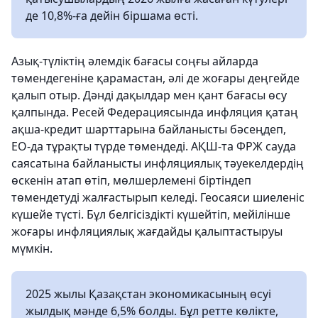
де 10,8%-ға дейін біршама өсті.
Азық-түліктің әлемдік бағасы соңғы айларда
төмендегеніне қарамастан, әлі де жоғары деңгейде
қалып отыр. Дәнді дақылдар мен қант бағасы өсу
қалпында. Ресей Федерациясында инфляция қатаң
ақша-кредит шарттарына байланысты бәсеңдеп,
ЕО-да тұрақты түрде төмендеді. АҚШ-та ФРЖ сауда
саясатына байланысты инфляциялық тәуекелдердің
өскенін атап өтіп, мөлшерлемені біртіндеп
төмендетуді жалғастырып келеді. Геосаяси шиеленіс
күшейе түсті. Бұл белгісіздікті күшейтіп, мейілінше
жоғары инфляциялық жағдайды қалыптастыруы
мүмкін.
2025 жылы Қазақстан экономикасының өсуі
жылдық мәнде 6,5% болды. Бұл ретте көлікте,