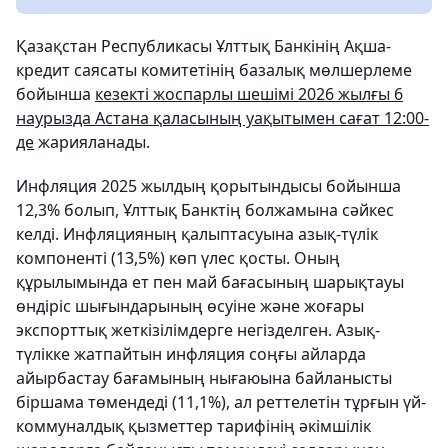
Қазақстан Республикасы Ұлттық Банкінің Ақша-
кредит саясаты комитетінің базалық мөлшерлеме
бойынша
кезекті жоспарлы шешімі 2026 жылғы 6
наурызда Астана қаласының уақытымен сағат 12:00-
де
жарияланады.
Инфляция 2025 жылдың қорытындысы бойынша
12,3% болып, Ұлттық Банктің болжамына сәйкес
келді. Инфляцияның қалыптасуына азық-түлік
компоненті (13,5%) көп үлес қосты. Оның
құрылымында ет пен май бағасының шарықтауы
өндіріс шығындарының өсуіне және жоғары
экспорттық жеткізілімдерге негізделген. Азық-
түлікке жатпайтын инфляция соңғы айларда
айырбастау бағамының нығаюына байланысты
біршама төмендеді (11,1%), ал реттелетін тұрғын үй-
коммуналдық қызметтер тарифінің әкімшілік