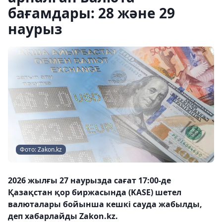
бағамдары: 28 және 29
наурыз
Фото: Zakon.kz
2026 жылғы 27 наурызда сағат 17:00-де
Қазақстан қор биржасында (KASE) шетел
валюталары бойынша кешкі сауда жабылды,
деп хабарлайды Zakon.kz.