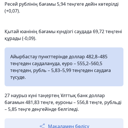
Ресей рублінің бағамы 5,94 теңгеге дейін көтерілді
(+0,07).
Қытай юанінің бағамы күндізгі саудада 69,72 теңгені
құрады (-0,09).
Айырбастау пункттерінде доллар 482,8–485
теңгеден саудалануда, еуро – 555,2–560,5
теңгеден, рубль – 5,83–5,99 теңгеден саудаға
түсуде.
27 наурыз күні таңертең Ұлттық банк доллар
бағамын 481,83 теңге, еуроны – 556,8 теңге, рубльді
– 5,85 теңге деңгейінде белгіледі.
Мақаламен бөлісу