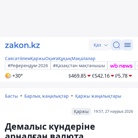
Қаз
Саясат
Әлем
Қаржы
Оқиға
Құқық
Мақалалар
#Референдум-2026
#Қазақстан мақтанышы
+30°
$
469.85
€
542.16
₽
5.78
Басты
Барлық жаңалықтар
Қаржы жаңалықтары
Қаржы
19:57, 27 наурыз 2026
Демалыс күндеріне
арналған валюта