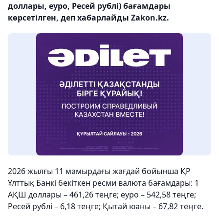
доллары, еуро, Ресей рублі) бағамдары
көрсетілген, деп хабарлайды Zakon.kz.
2026 жылғы 11 мамырдағы жағдай бойынша ҚР
Ұлттық Банкі бекіткен ресми валюта бағамдары: 1
АҚШ доллары – 461,26 теңге; еуро – 542,58 теңге;
Ресей рублі – 6,18 теңге; Қытай юаны – 67,82 теңге.