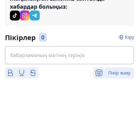
хабардар болыңыз:
Пікірлер
0
Кіру
Пікір жазу