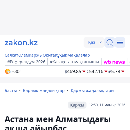
Қаз
Саясат
Әлем
Қаржы
Оқиға
Құқық
Мақалалар
#Референдум-2026
#Қазақстан мақтанышы
+30°
$
469.85
€
542.16
₽
5.78
Басты
Барлық жаңалықтар
Қаржы жаңалықтары
Қаржы
12:50, 11 мамыр 2026
Астана мен Алматыдағы
ақша айырбас