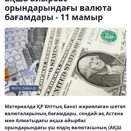
орындарындағы валюта
бағамдары - 11 мамыр
Фото: Zakon.kz
Материалда ҚР Ұлттық Банкі жариялаған шетел
валюталарының бағамдары, сондай-ақ Астана
мен Алматыдағы ақша айырбас
орындарындағы үш елдің валютасының (АҚШ