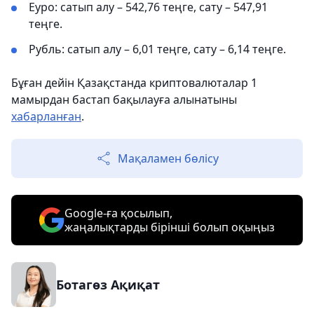
Еуро: сатып алу – 542,76 теңге, сату – 547,91
теңге.
Рубль: сатып алу – 6,01 теңге, сату – 6,14 теңге.
Бұған дейін Қазақстанда криптовалюталар 1
мамырдан бастап бақылауға алынатыны
хабарланған
.
Мақаламен бөлісу
Google-ға қосылып,
жаңалықтарды бірінші болып оқыңыз
Ботагөз Ақиқат