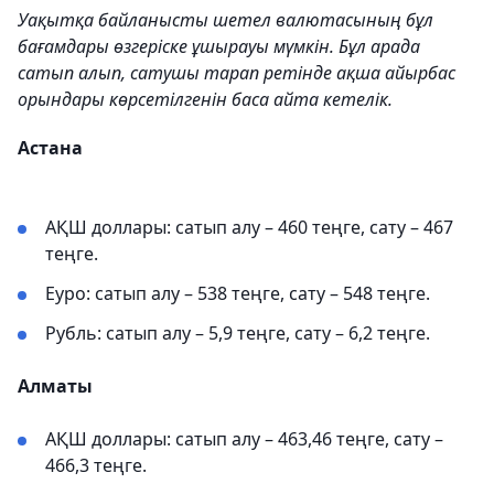
Уақытқа байланысты шетел валютасының бұл
бағамдары өзгеріске ұшырауы мүмкін. Бұл арада
сатып алып, сатушы тарап ретінде ақша айырбас
орындары көрсетілгенін баса айта кетелік.
Астана
АҚШ доллары: сатып алу – 460 теңге, сату – 467
теңге.
Еуро: сатып алу – 538 теңге, сату – 548 теңге.
Рубль: сатып алу – 5,9 теңге, сату – 6,2 теңге.
Алматы
АҚШ доллары: сатып алу – 463,46 теңге, сату –
466,3 теңге.