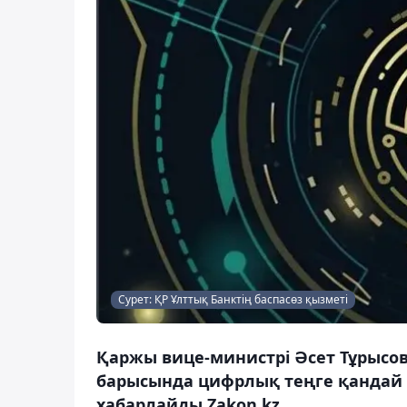
Сурет: ҚР Ұлттық Банктің баспасөз қызметі
Қаржы вице-министрі Әсет Тұрысов
барысында цифрлық теңге қандай 
хабарлайды Zakon.kz.