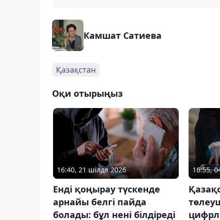
Камшат Сатиева
Қазақстан
Оқи отырыңыз
16:40, 21 шілде 2026
16:55, 
Енді қоңырау түскенде
Қазақс
арнайы белгі пайда
төлеуш
болады: бұл нені білдіреді
цифрл