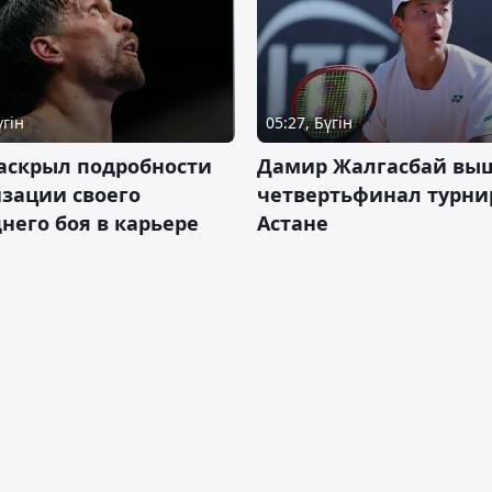
үгін
05:27, Бүгін
аскрыл подробности
Дамир Жалгасбай вы
зации своего
четвертьфинал турни
него боя в карьере
Астане