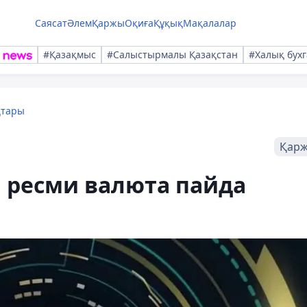
Саясат
Әлем
Қаржы
Оқиға
Құқық
Мақалалар
#Қазақмыс
#Салыстырмалы Қазақстан
#Халық бухг
қтары
Қар
 ресми валюта пайда