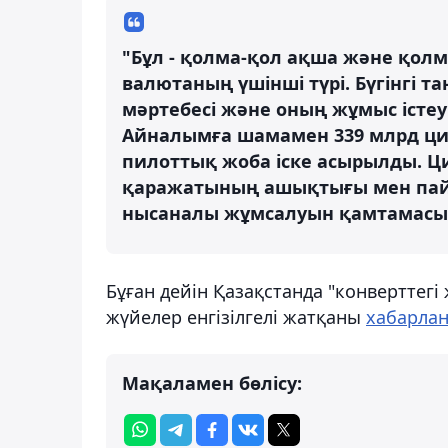
"Бұл - қолма-қол ақша және қол
валютаның үшінші түрі. Бүгінгі
мәртебесі және оның жұмыс істеу 
Айналымға шамамен 339 млрд ци
пилоттық жоба іске асырылды. Ц
қаражатының ашықтығы мен пай
нысаналы жұмсалуын қамтамасыз е
Бұған дейін Қазақстанда "конверттег
жүйелер енгізілгелі жатқаны
хабарлан
Мақаламен бөлісу: