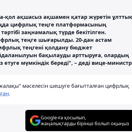
ма-қол ақшасыз ақшамен қатар жүретін ұлтты
 таңда цифрлық теңге платформасының
тәртібі заңнамалық түрде бекітілген.
фрлық теңге шығарылды. 20-дан астам
ифрлық теңгені қолдану бюджет
даланылуын бақылауды арттыруға, олардың
туге мүмкіндік береді", – деді вице-министр
і жалақы" мәселесін шешуге бағытталған цифрлық
ған
.
Google-ға қосылып,
жаңалықтарды бірінші болып оқыңыз