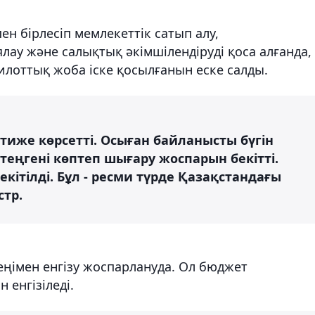
н бірлесіп мемлекеттік сатып алу,
ау және салықтық әкімшілендіруді қоса алғанда,
илоттық жоба іске қосылғанын еске салды.
иже көрсетті. Осыған байланысты бүгін
теңгені көптеп шығару жоспарын бекітті.
кітілді. Бұл - ресми түрде Қазақстандағы
стр.
ңімен енгізу жоспарлануда. Ол бюджет
енгізіледі.