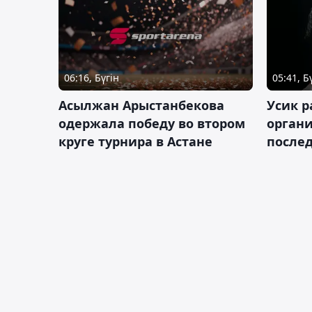
06:16, Бүгін
05:41, Б
Асылжан Арыстанбекова
Усик р
одержала победу во втором
органи
круге турнира в Астане
послед