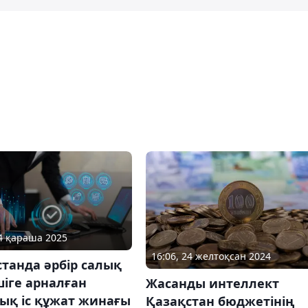
04 қараша 2025
16:06, 24 желтоқсан 2024
танда әрбір салық
іге арналған
Жасанды интеллект
ық іс құжат жинағы
Қазақстан бюджетінің