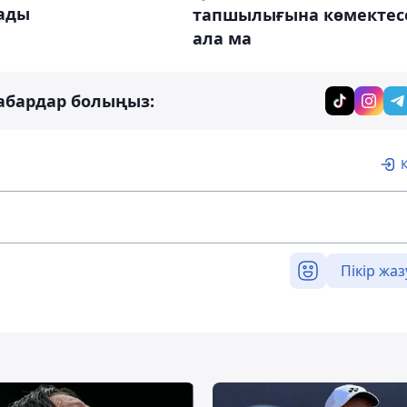
ады
тапшылығына көмектес
ала ма
абардар болыңыз:
Пікір жаз