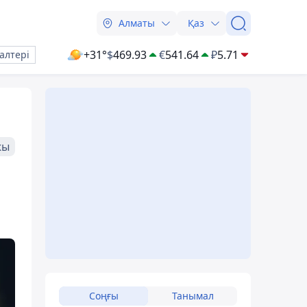
Алматы
Қаз
+31°
$
469.93
€
541.64
₽
5.71
алтері
жы
Соңғы
Танымал