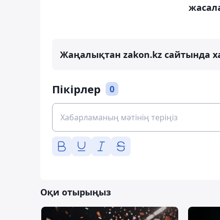
жасал
Жаңалықтан zakon.kz сайтында х
Пікірлер
0
Оқи отырыңыз