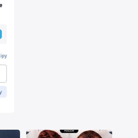
е
Кіру
у