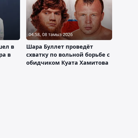
04:58, 08 тамыз 2026
шел в
Шара Буллет проведёт
ра в
схватку по вольной борьбе с
обидчиком Куата Хамитова