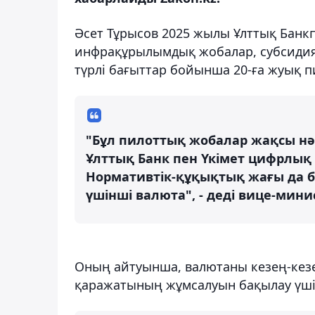
Әсет Тұрысов 2025 жылы Ұлттық Банкпе
инфрақұрылымдық жобалар, субсидиял
түрлі бағыттар бойынша 20-ға жуық п
"Бұл пилоттық жобалар жақсы нәт
Ұлттық Банк пен Үкімет цифрлық 
Нормативтік-құқықтық жағы да бе
үшінші валюта", - деді вице-мини
Оның айтуынша, валютаны кезең-кезе
қаражатының жұмсалуын бақылау үшін 