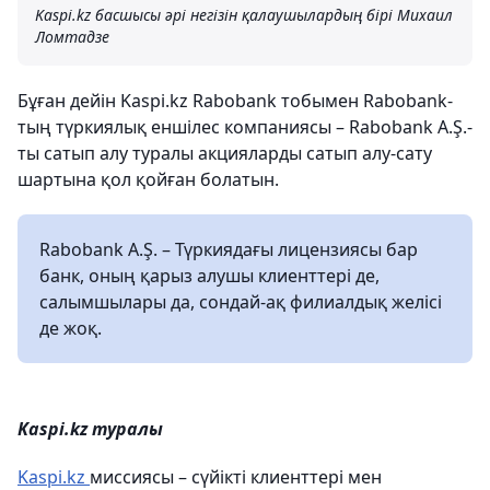
Kaspi.kz басшысы әрі негізін қалаушылардың бірі Михаил
Ломтадзе
Бұған дейін Kaspi.kz Rabobank тобымен Rabobank-
тың түркиялық еншілес компаниясы – Rabobank A.Ş.-
ты сатып алу туралы акцияларды сатып алу-сату
шартына қол қойған болатын.
Rabobank A.Ş. – Түркиядағы лицензиясы бар
банк, оның қарыз алушы клиенттері де,
салымшылары да, сондай-ақ филиалдық желісі
де жоқ.
Kaspi.kz туралы
Kaspi.kz
миссиясы – сүйікті клиенттері мен