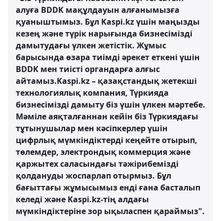
алуға BDDK мақұлдауын алғанымызға
қуаныштымыз. Бұл Kaspi.kz үшін маңызды
кезең және түрік нарығында бизнесімізді
дамытудағы үлкен жетістік. Жұмыс
барысында өзара тиімді әрекет еткені үшін
BDDK мен тиісті органдарға алғыс
айтамыз.Kaspi.kz – қазақстандық жетекші
технологиялық компания, Түркияда
бизнесімізді дамыту біз үшін үлкен мәртебе.
Мәміле аяқталғаннан кейін біз Түркиядағы
тұтынушылар мен кәсіпкерлер үшін
цифрлық мүмкіндіктерді кеңейте отырып,
төлемдер, электрондық коммерция және
қаржытех саласындағы тәжірибемізді
қолдануды жоспарлап отырмыз. Бұл
бағыттағы жұмысымыз енді ғана басталып
келеді және Kaspi.kz-тің алдағы
мүмкіндіктеріне зор ықыласпен қараймыз".