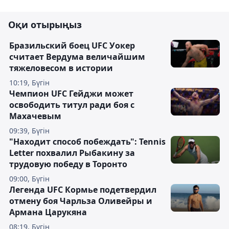
Оқи отырыңыз
Бразильский боец UFC Уокер
считает Вердума величайшим
тяжеловесом в истории
10:19, Бүгін
Чемпион UFC Гейджи может
освободить титул ради боя с
Махачевым
09:39, Бүгін
"Находит способ побеждать": Tennis
Letter похвалил Рыбакину за
трудовую победу в Торонто
09:00, Бүгін
Легенда UFC Кормье подетвердил
отмену боя Чарльза Оливейры и
Армана Царукяна
08:19, Бүгін