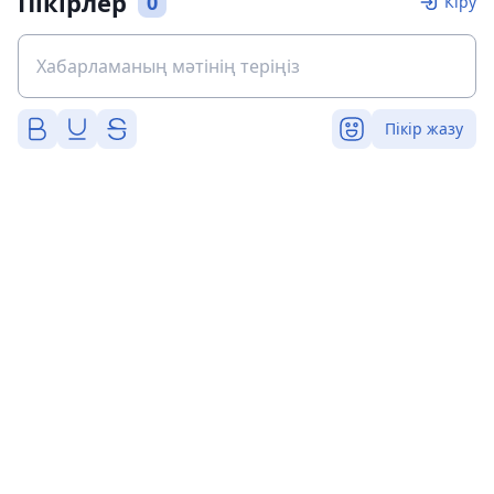
Пікірлер
0
Кіру
Пікір жазу