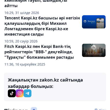
кейіпкерін тауып, шындықты
айтты
16:29, 31 шілде 2026
Tencent Kaspi.kz басшысы әрі негізін
қалаушылардың бірі Михаил
Ломтадземен бірге Kaspi.kz-ке
инвестиция салды
10:59, 20 сәуір 2026
Fitch Kaspi.kz пен Kaspi Bank-тің
рейтингтерін "BBB-" деңгейінде,
"Тұрақты" болжамымен растады
11:36, 16 қыркүйек 2025
Жаңалықтан zakon.kz сайтында
хабардар болыңыз: