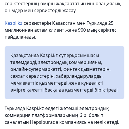
серіктестерінің өмірін жақсартатын инновациялық
өнімдер мен сервистерді жасау.
Kaspi.kz
сервистерін Қазақстан мен Түркияда 25
миллионнан астам клиент және 900 мың серіктес
пайдаланады.
Қазақстанда Kaspi.kz суперқосымшасы
төлемдерді, электрондық коммерцияны,
онлайн-супермаркетті, финтех қызметтерін,
саяхат сервистерін, хабарландыруларды,
мемлекеттік қызметтерді және күнделікті
өмірге қажетті басқа да қызметтерді біріктіреді.
Түркияда Kaspi.kz елдегі жетекші электрондық
коммерция платформаларының бірі болып
саналатын Hepsiburada компаниясына иелік етеді.