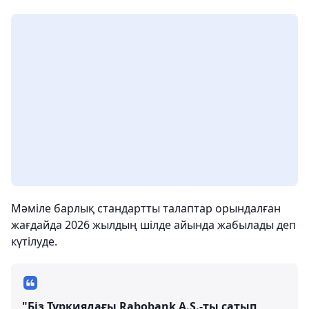
Мәміле барлық стандартты талаптар орындалған
жағдайда 2026 жылдың шілде айында жабылады деп
күтілуде.
"Біз Түркиядағы Rabobank A.Ş.-ты сатып