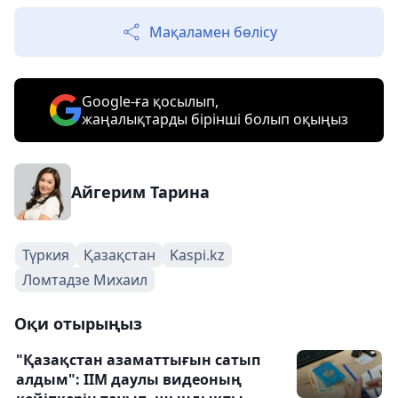
Мақаламен бөлісу
Google-ға қосылып,
жаңалықтарды бірінші болып оқыңыз
Айгерим Тарина
Түркия
Қазақстан
Kaspi.kz
Ломтадзе Михаил
Оқи отырыңыз
"Қазақстан азаматтығын сатып
алдым": ІІМ даулы видеоның