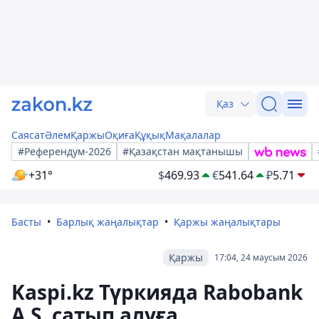
Қаз
Саясат
Әлем
Қаржы
Оқиға
Құқық
Мақалалар
#Референдум-2026
#Қазақстан мақтанышы
+31°
$
469.93
€
541.64
₽
5.71
Басты
Барлық жаңалықтар
Қаржы жаңалықтары
Қаржы
17:04, 24 маусым 2026
Kaspi.kz Түркияда Rabobank
A.Ş. сатып алуға