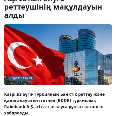
реттеушінің мақұлдауын
алды
Сурет: Kaspi.kz
Kaspi.kz бүгін Түркияның Банктік реттеу және
қадағалау агенттігінен (BDDK) түркиялық
Rabobank A.Ş. -ті сатып алуға рұқсат алғанын
хабарлады.