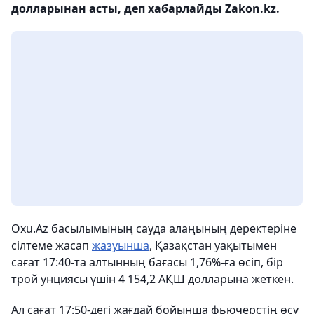
долларынан асты, деп хабарлайды Zakon.kz.
Oxu.Az басылымының сауда алаңының деректеріне
сілтеме жасап
жазуынша
, Қазақстан уақытымен
сағат 17:40-та алтынның бағасы 1,76%-ға өсіп, бір
трой унциясы үшін 4 154,2 АҚШ долларына жеткен.
Ал сағат 17:50-дегі жағдай бойынша фьючерстің өсу