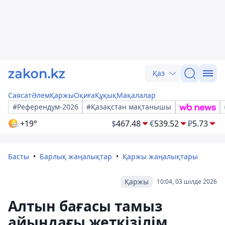
Қаз
Саясат
Әлем
Қаржы
Оқиға
Құқық
Мақалалар
#Референдум-2026
#Қазақстан мақтанышы
+19°
$
467.48
€
539.52
₽
5.73
Басты
Барлық жаңалықтар
Қаржы жаңалықтары
Қаржы
10:04, 03 шілде 2026
Алтын бағасы тамыз
айындағы жеткізілім