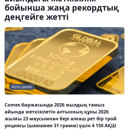
бойынша жаңа рекордтық
деңгейге жетті
Фото: pexels
Comex биржасында 2026 жылдың тамыз
айында жеткізілетін алтынның құны 2026
жылғы 23 маусымнан бері алғаш рет бір трой
унциясы (шамамен 31 грамм) үшін 4 150 АҚШ