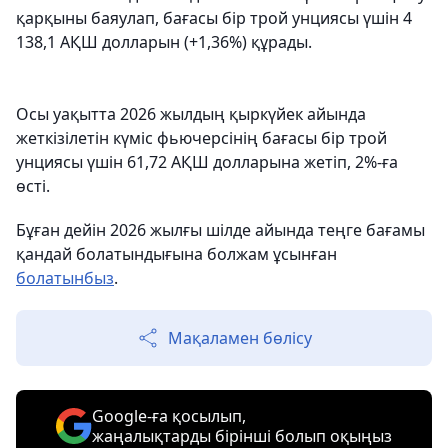
қарқыны баяулап, бағасы бір трой унциясы үшін 4
138,1 АҚШ долларын (+1,36%) құрады.
Осы уақытта 2026 жылдың қыркүйек айында
жеткізілетін күміс фьючерсінің бағасы бір трой
унциясы үшін 61,72 АҚШ долларына жетіп, 2%-ға
өсті.
Бұған дейін 2026 жылғы шілде айында теңге бағамы
қандай болатындығына болжам ұсынған
болатынбыз
.
Мақаламен бөлісу
Google-ға қосылып,
жаңалықтарды бірінші болып оқыңыз