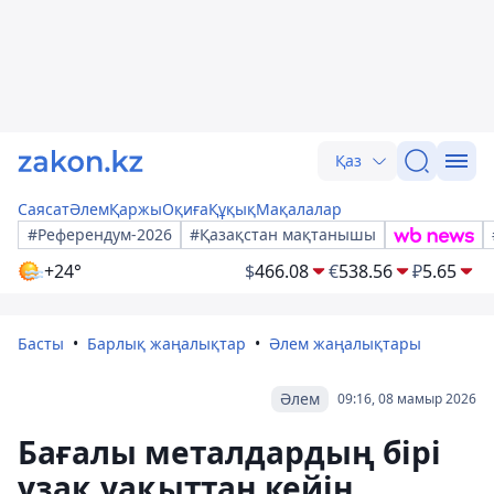
Қаз
Саясат
Әлем
Қаржы
Оқиға
Құқық
Мақалалар
#Референдум-2026
#Қазақстан мақтанышы
+24°
$
466.08
€
538.56
₽
5.65
Басты
Барлық жаңалықтар
Әлем жаңалықтары
Әлем
09:16, 08 мамыр 2026
Бағалы металдардың бірі
ұзақ уақыттан кейін