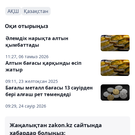
АҚШ
Қазақстан
Оқи отырыңыз
Әлемдік нарықта алтын
қымбаттады
11:27, 06 тамыз 2026
Алтын бағасы қарқынды өсіп
жатыр
09:11, 23 желтоқсан 2025
Бағалы металл бағасы 13 сәуірден
бері алғаш рет төмендеді
09:29, 24 сәуір 2026
Жаңалықтан zakon.kz сайтында
хабардар болыңыз: