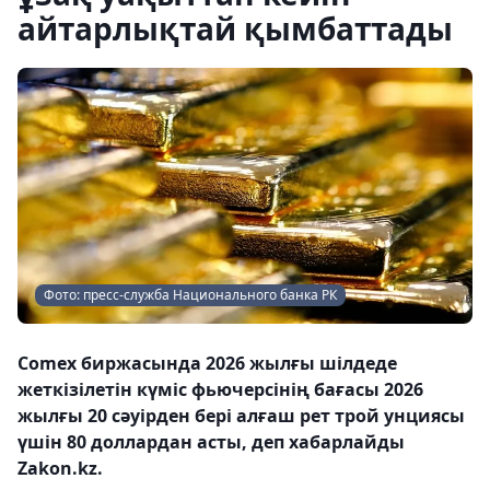
айтарлықтай қымбаттады
Фото: пресс-служба Национального банка РК
Comex биржасында 2026 жылғы шілдеде
жеткізілетін күміс фьючерсінің бағасы 2026
жылғы 20 сәуірден бері алғаш рет трой унциясы
үшін 80 доллардан асты, деп хабарлайды
Zakon.kz.