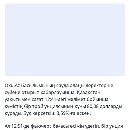
Oxu.Az басылымының сауда алаңы деректеріне
сүйене отырып хабарлауынша, Қазақстан
уақытымен сағат 12:41-дегі мәлімет бойынша
күмістің бір трой унциясының құны 80,08 долларды
құрады. Бұл көрсеткіш 3,59%-ға өскен.
Ал 12:51-де фьючерс бағасы өсімін үдетіп, бір унция