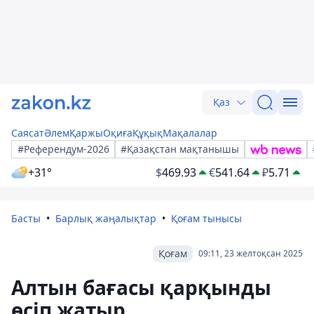
Қаз
Саясат
Әлем
Қаржы
Оқиға
Құқық
Мақалалар
#Референдум-2026
#Қазақстан мақтанышы
+31°
$
469.93
€
541.64
₽
5.71
Басты
Барлық жаңалықтар
Қоғам тынысы
Қоғам
09:11, 23 желтоқсан 2025
Алтын бағасы қарқынды
өсіп жатыр