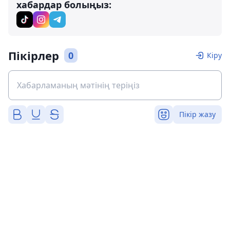
хабардар болыңыз:
Пікірлер
0
Кіру
Пікір жазу