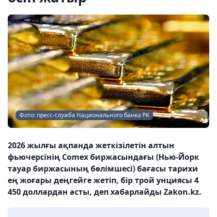
Фото: пресс-служба Национального банка РК
2026 жылғы ақпанда жеткізілетін алтын
фьючерсінің Comex биржасындағы (Нью-Йорк
тауар биржасының бөлімшесі) бағасы тарихи
ең жоғары деңгейге жетіп, бір трой унциясы 4
450 доллардан асты, деп хабарлайды Zakon.kz.