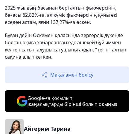
2025 жылдың басынан бері алтын фьючерсінің
бағасы 62,82%-ға, ал күміс фьючерсінің құны екі
еседен астам, яғни 137,27%-ға өскен.
Бұған дейін Өскемен қаласында зергерлік дүкенде
болған оқиға хабарланған еді: әшекей бұйыммен
келген сатып алушы сатушыны алдап, "тегін" алтын
сақина алып кеткен.
Мақаламен бөлісу
Google-ға қосылып,
жаңалықтарды бірінші болып оқыңыз
Айгерим Тарина