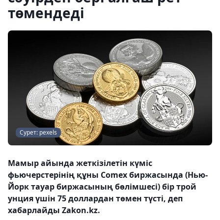
төмендеді
Сурет: pexels
Мамыр айында жеткізілетін күміс
фьючерстерінің құны Comex биржасында (Нью-
Йорк тауар биржасының бөлімшесі) бір трой
унция үшін 75 доллардан төмен түсті, деп
хабарлайды Zakon.kz.