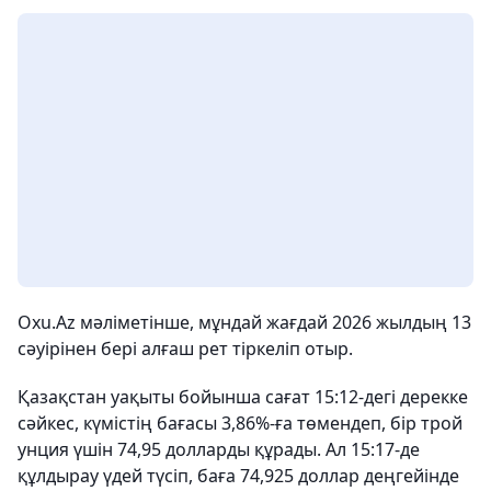
Oxu.Az мәліметінше, мұндай жағдай 2026 жылдың 13
сәуірінен бері алғаш рет тіркеліп отыр.
Қазақстан уақыты бойынша сағат 15:12-дегі дерекке
сәйкес, күмістің бағасы 3,86%-ға төмендеп, бір трой
унция үшін 74,95 долларды құрады. Ал 15:17-де
құлдырау үдей түсіп, баға 74,925 доллар деңгейінде