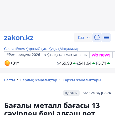
Қаз
Саясат
Әлем
Қаржы
Оқиға
Құқық
Мақалалар
#Референдум-2026
#Қазақстан мақтанышы
+31°
$
469.93
€
541.64
₽
5.71
Басты
Барлық жаңалықтар
Қаржы жаңалықтары
Қаржы
09:29, 24 сәуір 2026
Бағалы металл бағасы 13
сәуірден бері алғаш рет