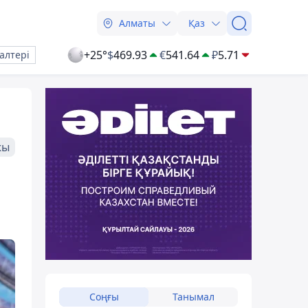
Алматы
Қаз
+25°
$
469.93
€
541.64
₽
5.71
алтері
жы
Соңғы
Танымал