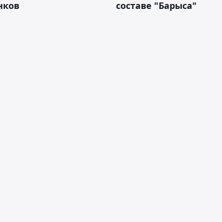
нков
составе "Барыса"