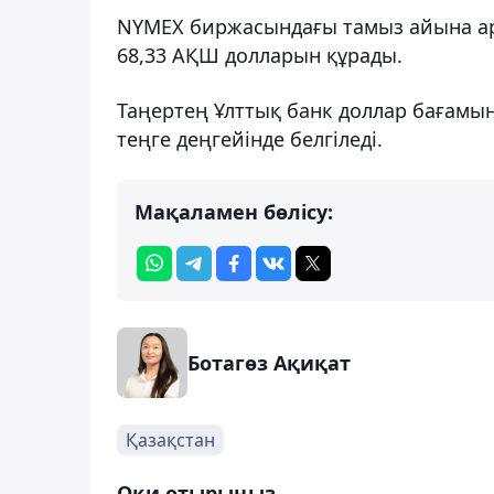
NYMEX биржасындағы тамыз айына арн
68,33 АҚШ долларын құрады.
Таңертең Ұлттық банк доллар бағамын 4
теңге деңгейінде белгіледі.
Мақаламен бөлісу:
Ботагөз Ақиқат
Қазақстан
Оқи отырыңыз