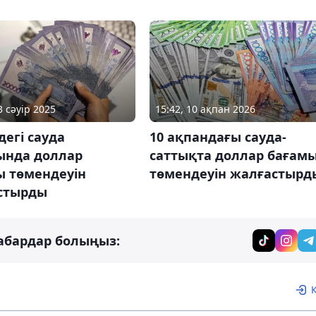
3 сәуір 2025
15:42, 10 ақпан 2026
рдегі сауда
10 ақпандағы сауда-
ында доллар
саттықта доллар бағам
ы төмендеуін
төмендеуін жалғастырд
стырды
абардар болыңыз: