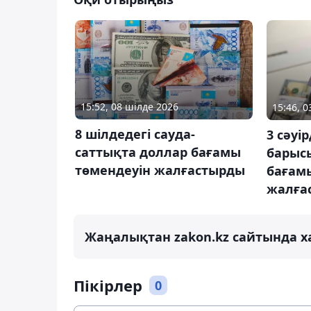
15:52, 08 шілде 2026
15:46, 0
8 шілдедегі сауда-
3 сәуі
саттықта доллар бағамы
барыс
төмендеуін жалғастырды
бағам
жалға
Жаңалықтан zakon.kz сайтында х
Пікірлер
0