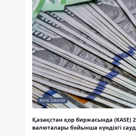
Фото: Zakon.kz
Қазақстан қор биржасында (KASE) 20
валюталары бойынша күндізгі сауд