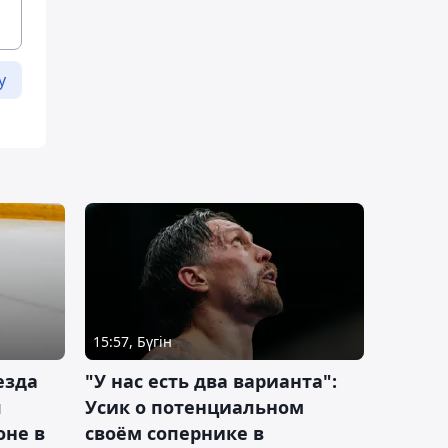
у
15:57, Бүгін
езда
"У нас есть два варианта":
я
Усик о потенциальном
оне в
своём сопернике в