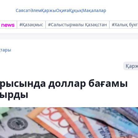
Саясат
Әлем
Қаржы
Оқиға
Құқық
Мақалалар
#Қазақмыс
#Салыстырмалы Қазақстан
#Халық бухг
қтары
Қар
барысында доллар бағамы
тырды