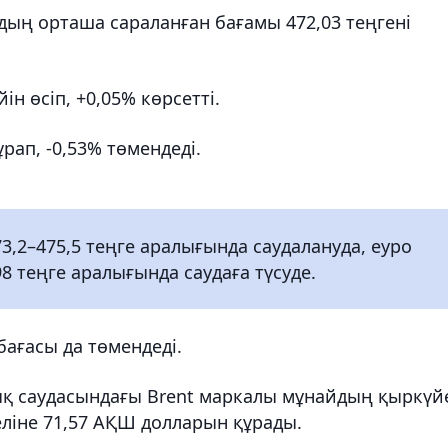
ң орташа сараланған бағамы 472,03 теңгені
ін өсіп, +0,05% көрсетті.
рап, -0,53% төмендеді.
3,2–475,5 теңге аралығында саудалануда, еуро
98 теңге аралығында саудаға түсуде.
 бағасы да төмендеді.
дық саудасындағы Brent маркалы мұнайдың қыркүй
еліне 71,57 АҚШ долларын құрады.