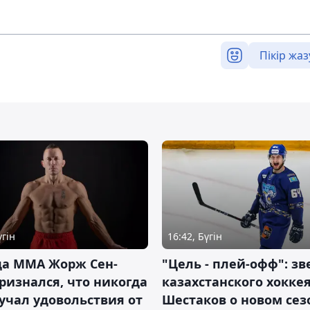
Пікір жаз
үгін
16:42, Бүгін
да ММА Жорж Сен-
"Цель - плей-офф": зв
ризнался, что никогда
казахстанского хокке
учал удовольствия от
Шестаков о новом сез