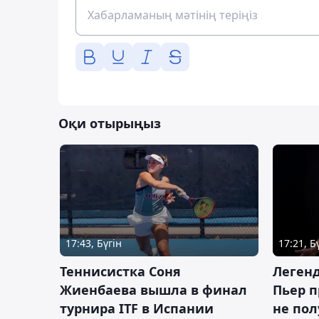
Оқи отырыңыз
17:43, Бүгін
17:21, Б
Теннисистка Соня
Леген
Жиенбаева вышла в финал
Пьер п
турнира ITF в Испании
не пол