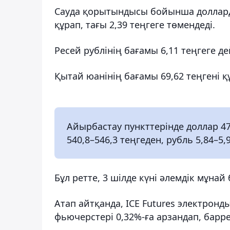
Сауда қорытындысы бойынша долларды
құрап, тағы 2,39 теңгеге төмендеді.
Ресей рублінің бағамы 6,11 теңгеге дей
Қытай юанінің бағамы 69,62 теңгені құ
Айырбастау пункттерінде доллар 47
540,8–546,3 теңгеден, рубль 5,84–5,
Бұл ретте, 3 шілде күні әлемдік мұнай
Атап айтқанда, ICE Futures электрон
фьючерстері 0,32%-ға арзандап, барр