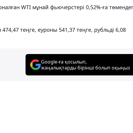
алған WTI мұнай фьючерстері 0,52%-ға төмендеп
74,47 теңге, еуроны 541,37 теңге, рубльді 6,08
Google-ға қосылып,
жаңалықтарды бірінші болып оқыңыз