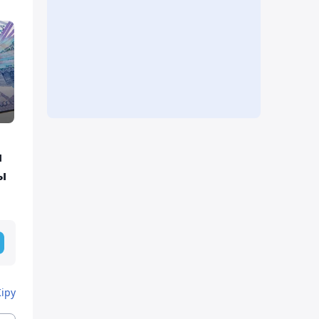
ы
ы
Кіру