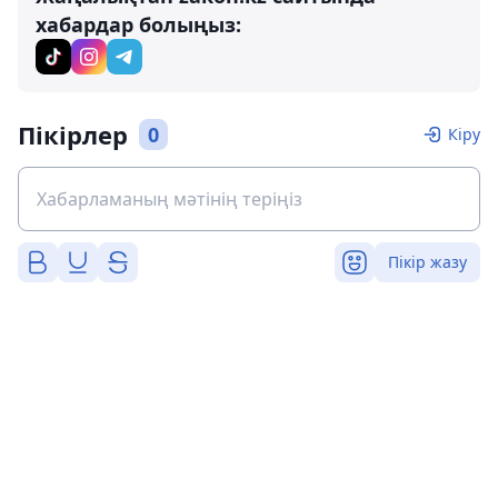
хабардар болыңыз:
Пікірлер
0
Кіру
Пікір жазу