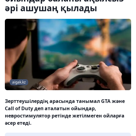
әрі ашушаң қылады
aigak.kz
Зерттеушілердің арасында танымал GTA және
Call of Duty деп аталатын ойындар,
невростимулятор ретінде жетілмеген ойларға
әсер етеді.