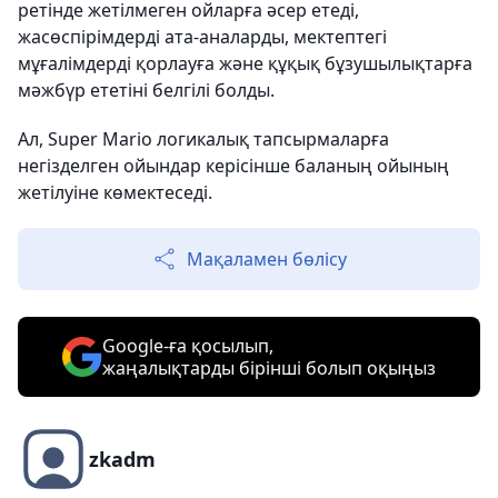
ретінде жетілмеген ойларға әсер етеді,
жасөспірімдерді ата-аналарды, мектептегі
мұғалімдерді қорлауға және құқық бұзушылықтарға
мәжбүр ететіні белгілі болды.
Ал, Super Mario логикалық тапсырмаларға
негізделген ойындар керісінше баланың ойының
жетілуіне көмектеседі.
Мақаламен бөлісу
Google-ға қосылып,
жаңалықтарды бірінші болып оқыңыз
zkadm