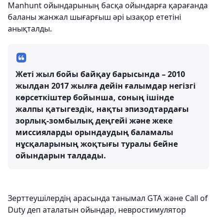
Manhunt ойындарының басқа ойындарға қарағанда
баланы жанжал шығарғыш әрі ызақор ететіні
анықталды.
Жеті жыл бойы байқау барысында – 2010
жылдан 2017 жылға дейін ғалымдар негізгі
көрсеткіштер бойынша, соның ішінде
жалпы қатыгездік, нақты эпизодтардағы
зорлық-зомбылық деңгейі және жеке
миссияларды орындаудың баламалы
нұсқаларының жоқтығы туралы бейне
ойындарын талдады.
Зерттеушілердің арасында танымал GTA және Call of
Duty деп аталатын ойындар, невростимулятор