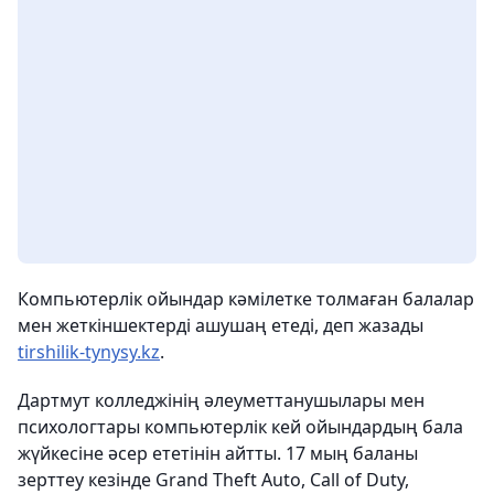
Компьютерлік ойындар кәмілетке толмаған балалар
мен жеткіншектерді ашушаң етеді, деп жазады
tirshilik-tynysy.kz
.
Дартмут колледжінің әлеуметтанушылары мен
психологтары компьютерлік кей ойындардың бала
жүйкесіне әсер ететінін айтты. 17 мың баланы
зерттеу кезінде Grand Theft Auto, Call of Duty,