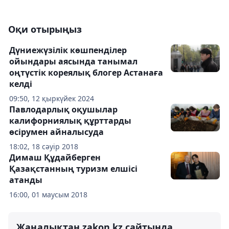
Оқи отырыңыз
Дүниежүзілік көшпенділер
ойындары аясында танымал
оңтүстік кореялық блогер Астанаға
келді
09:50, 12 қыркүйек 2024
Павлодарлық оқушылар
калифорниялық құрттарды
өсірумен айналысуда
18:02, 18 сәуір 2018
Димаш Құдайберген
Қазақстанның туризм елшісі
атанды
16:00, 01 маусым 2018
Жаңалықтан zakon.kz сайтында