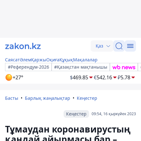
Қаз
Саясат
Әлем
Қаржы
Оқиға
Құқық
Мақалалар
#Референдум-2026
#Қазақстан мақтанышы
+27°
$
469.85
€
542.16
₽
5.78
Басты
Барлық жаңалықтар
Кеңестер
Кеңестер
09:54, 16 қыркүйек 2023
Тұмаудан коронавирустың
қандай айырмасы бар –