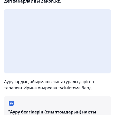
деп хабарлайды Zakon.kz.
Аурулардың айырмашылығы туралы дәрігер-
терапевт Ирина Андреева түсініктеме берді.
"Ауру белгілерін (симптомдарын) нақты