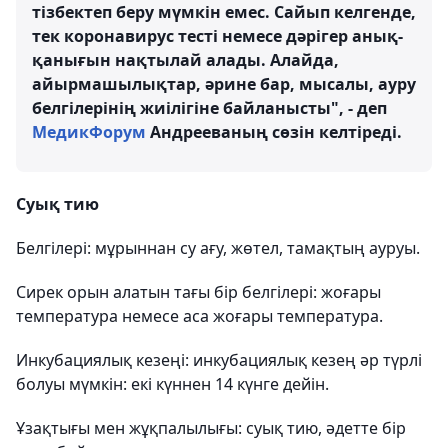
тізбектеп беру мүмкін емес. Сайып келгенде,
тек коронавирус тесті немесе дәрігер анық-
қанығын нақтылай алады. Алайда,
айырмашылықтар, әрине бар, мысалы, ауру
белгілерінің жиілігіне байланысты", - деп
МедикФорум
Андрееваның сөзін келтіреді.
Суық тию
Белгілері: мұрыннан су ағу, жөтел, тамақтың ауруы.
Сирек орын алатын тағы бір белгілері: жоғары
температура немесе аса жоғары температура.
Инкубациялық кезеңі:
инкубациялық кезең әр түрлі
болуы мүмкін: екі күннен 14 күнге дейін.
Ұзақтығы мен жұқпалылығы: суық тию, әдетте бір