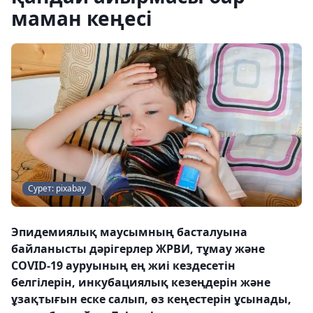
маман кеңесі
Сурет: pixabay
Эпидемиялық маусымның басталуына
байланысты дәрігерлер ЖРВИ, тұмау және
COVID-19 ауруының ең жиі кездесетін
белгілерін, инкубациялық кезеңдерін және
ұзақтығын еске салып, өз кеңестерін ұсынады,