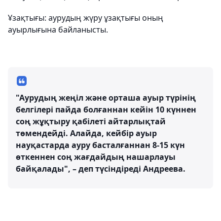
Ұзақтығы: аурудың жүру ұзақтығы оның
ауырлығына байланысты.
"Аурудың жеңіл және орташа ауыр түрінің
белгілері пайда болғаннан кейін 10 күннен
соң жұқтыру қабілеті айтарлықтай
төмендейді. Алайда, кейбір ауыр
науқастарда ауру басталғаннан 8-15 күн
өткеннен соң жағдайдың нашарлауы
байқалады", – деп түсіндіреді Андреева.