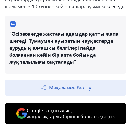
шамамен 3-10 күннен кейін нашарлау жиі кездеседі.
"Әсіресе егде жастағы адамдар қатты жапа
шегеді. Тұмаумен ауыратын науқастарда
аурудың алғашқы белгілері пайда
болғаннан кейін бір апта бойында
жұқпалылығы сақталады".
Мақаламен бөлісу
Google-ға қосылып,
жаңалықтарды бірінші болып оқыңыз