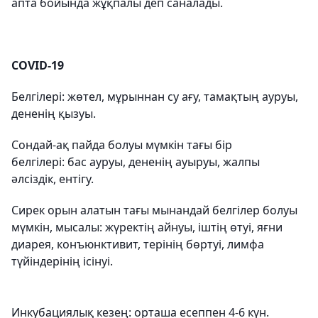
апта бойында жұқпалы деп саналады.
COVID-19
Белгілері: жөтел, мұрыннан су ағу, тамақтың ауруы,
дененің қызуы.
Сондай-ақ пайда болуы мүмкін тағы бір
белгілері: бас ауруы, дененің ауыруы, жалпы
әлсіздік, ентігу.
Сирек орын алатын тағы мынандай белгілер болуы
мүмкін, мысалы: жүректің айнуы, іштің өтуі, яғни
диарея, конъюнктивит, терінің бөртуі, лимфа
түйіндерінің ісінуі.
Инкубациялық кезең: орташа есеппен 4-6 күн.