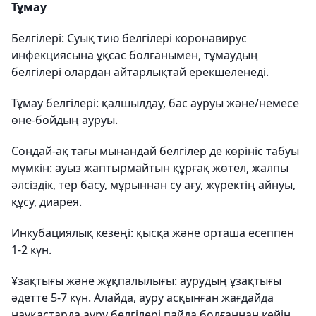
Тұмау
Белгілері: Суық тию белгілері коронавирус
инфекциясына ұқсас болғанымен, тұмаудың
белгілері олардан айтарлықтай ерекшеленеді.
Тұмау белгілері: қалшылдау, бас ауруы және/немесе
өне-бойдың ауруы.
Сондай-ақ тағы мынандай белгілер де көрініс табуы
мүмкін: ауыз жаптырмайтын құрғақ жөтел, жалпы
әлсіздік, тер басу, мұрыннан су ағу, жүректің айнуы,
құсу, диарея.
Инкубациялық кезеңі: қысқа және орташа есеппен
1-2 күн.
Ұзақтығы және жұқпалылығы: аурудың ұзақтығы
әдетте 5-7 күн. Алайда, ауру асқынған жағдайда
науқастарда ауру белгілері пайда болғаннан кейін