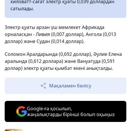
киловатт-сағат электр қуаты 0,039 доллардан
сатылады.
Электр қуаты арзан үш мемлекет Африкада
орналасқан - Ливия (0,007 доллар), Ангола (0,013
доллар) және Судан (0,014 доллар).
Соломон Аралдарында (0,692 доллар), Әулие Елена
аралында (0,612 доллара) және Вануатуда (0,591
доллар) электр қуаты қымбат екені анықталды.
Мақаламен бөлісу
Google-ға қосылып,
жаңалықтарды бірінші болып оқыңыз