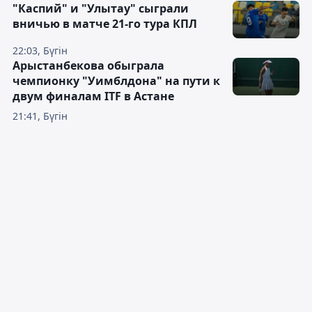
"Каспий" и "Улытау" сыграли
вничью в матче 21-го тура КПЛ
22:03, Бүгін
Арыстанбекова обыграла
чемпионку "Уимблдона" на пути к
двум финалам ITF в Астане
21:41, Бүгін