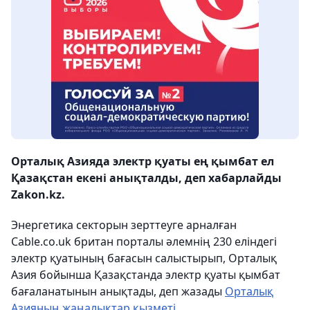
Орталық Азияда электр қуаты ең қымбат ел
Қазақстан екені анықталды, деп хабарлайды
Zakon.kz.
Энергетика секторын зерттеуге арналған
Cable.co.uk британ порталы әлемнің 230 еліндегі
электр қуатының бағасын салыстырып, Орталық
Азия бойынша Қазақстанда электр қуаты қымбат
бағаланатынын анықтады, деп жазады
Орталық
Азияның жаңалықтар қызметі
.