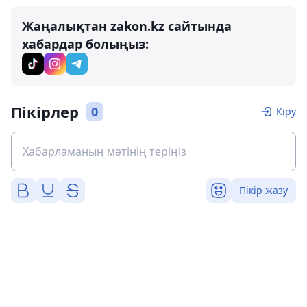
Жаңалықтан zakon.kz сайтында
хабардар болыңыз:
Пікірлер
0
Кіру
Пікір жазу