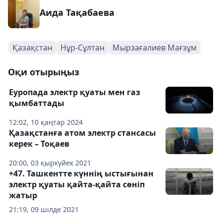
Аида Тақабаева
Қазақстан
Нұр-Сұлтан
Мырзағалиев Мағзұм
Оқи отырыңыз
Еуропада электр қуаты мен газ
қымбаттады
12:02, 10 қаңтар 2024
Қазақстанға атом электр стансасы
керек – Тоқаев
20:00, 03 қыркүйек 2021
+47. Ташкентте күннің ыстығынан
электр қуаты қайта-қайта сөніп
жатыр
21:19, 09 шілде 2021