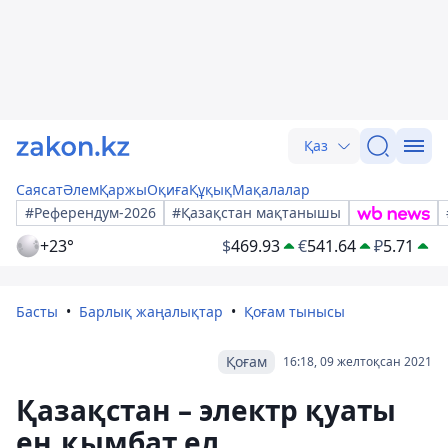
Қаз
Саясат
Әлем
Қаржы
Оқиға
Құқық
Мақалалар
#Референдум-2026
#Қазақстан мақтанышы
+23°
$
469.93
€
541.64
₽
5.71
Басты
Барлық жаңалықтар
Қоғам тынысы
Қоғам
16:18, 09 желтоқсан 2021
Қазақстан – электр қуаты
ең қымбат ел