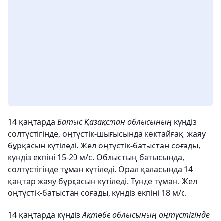
14 қаңтарда
Батыс Қазақстан облысының
күндіз
солтүстігінде, оңтүстік-шығысында көктайғақ, жаяу
бұрқасын күтіледі. Жел оңтүстік-батыстан соғады,
күндіз екпіні 15-20 м/с. Облыстың батысында,
солтүстігінде тұман күтіледі. Орал қаласында 14
қаңтар жаяу бұрқасын күтіледі. Түнде тұман. Жел
оңтүстік-батыстан соғады, күндіз екпіні 18 м/с.
14 қаңтарда күндіз
Ақтөбе облысының оңтүстігінде