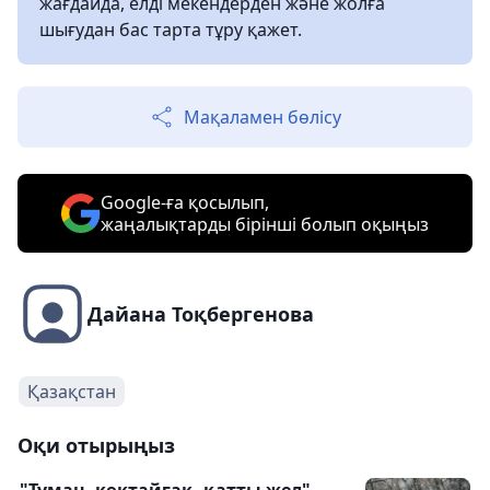
жағдайда, елді мекендерден және жолға
шығудан бас тарта тұру қажет.
Мақаламен бөлісу
Google-ға қосылып,
жаңалықтарды бірінші болып оқыңыз
Дайана Тоқбергенова
Қазақстан
Оқи отырыңыз
"Тұман, көктайғақ, қатты жел".