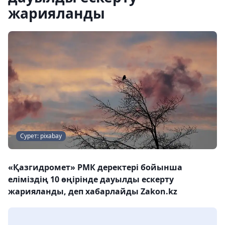
жарияланды
Сурет: pixabay
«Қазгидромет» РМК деректері бойынша
еліміздің 10 өңірінде дауылды ескерту
жарияланды, деп хабарлайды Zakon.kz