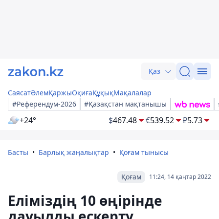
Қаз
Саясат
Әлем
Қаржы
Оқиға
Құқық
Мақалалар
#Референдум-2026
#Қазақстан мақтанышы
+24°
$
467.48
€
539.52
₽
5.73
Басты
Барлық жаңалықтар
Қоғам тынысы
Қоғам
11:24, 14 қаңтар 2022
Еліміздің 10 өңірінде
дауылды ескерту