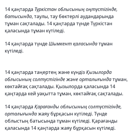
14 қаңтарда
Түркістан облысының оңтүстігінде,
батысында
, таулы, тау бөктерлі аудандарында
тұман сақталады. 14 қаңтарда түнде Түркістан
қаласында тұман күтіледі.
14 қаңтарда түнде
Шымкент қаласында
тұман
күтіледі.
14 қаңтарда таңертең және күндіз
Қызылорда
облысының солтүстігінде және орталығында
тұман,
көктайғақ сақталады. Қызылорда қаласында 14
қаңтарда кей уақытта тұман, көктайғақ сақталады.
14 қаңтарда
Қарағанды облысының солтүстігінде,
орталығында
жаяу бұрқасын күтіледі. Түнде
облыстың батысында тұман күтіледі. Қарағанды
қаласында 14 қаңтарда жаяу бұрқасын күтіледі.