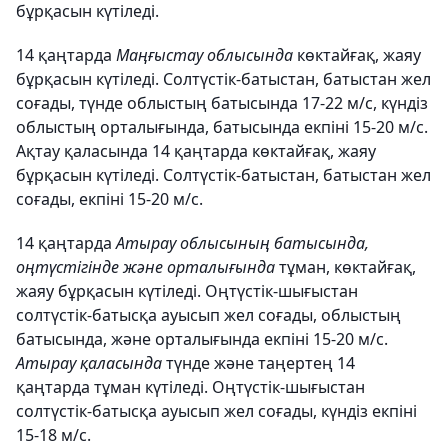
бұрқасын күтіледі.
14 қаңтарда
Маңғыстау облысында
көктайғақ, жаяу
бұрқасын күтіледі. Солтүстік-батыстан, батыстан жел
соғады, түнде облыстың батысында 17-22 м/с, күндіз
облыстың орталығында, батысында екпіні 15-20 м/с.
Ақтау қаласында 14 қаңтарда көктайғақ, жаяу
бұрқасын күтіледі. Солтүстік-батыстан, батыстан жел
соғады, екпіні 15-20 м/с.
14 қаңтарда
Атырау облысының батысында,
оңтүстігінде және орталығында
тұман, көктайғақ,
жаяу бұрқасын күтіледі. Оңтүстік-шығыстан
солтүстік-батысқа ауысып жел соғады, облыстың
батысында, және орталығында екпіні 15-20 м/с.
Атырау қаласында
түнде және таңертең 14
қаңтарда тұман күтіледі. Оңтүстік-шығыстан
солтүстік-батысқа ауысып жел соғады, күндіз екпіні
15-18 м/с.