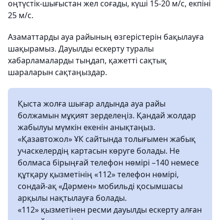
оңтүстік-шығыстан жел соғады, күші 15-20 м/с, екпіні
25 м/с.
Азаматтарды ауа райының өзгерістерін бақылауға
шақырамыз. Дауылды ескерту туралы
хабарламаларды тыңдап, қажетті сақтық
шараларын сақтаңыздар.
Қыста жолға шығар алдында ауа райы
болжамын мұқият зерделеңіз. Қандай жолдар
жабылуы мүмкін екенін анықтаңыз.
«Қазавтожол» ҰК сайтында толығымен жабық
учаскелердің картасын көруге болады. Не
болмаса бірыңғай телефон нөмірі –140 немесе
құтқару қызметінің «112» телефон нөмірі,
сондай-ақ «Дәрмен» мобильді қосымшасы
арқылы нақтылауға болады.
«112» қызметінен ресми дауылды ескерту алған