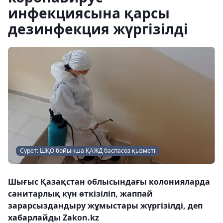
инфекциясына қарсы
дезинфекция жүргізілді
Сурет: ШҚО бойынша ҚАЖД баспасөз қызметі
Шығыс Қазақстан облысындағы колонияларда
санитарлық күн өткізіліп, жаппай
зарарсыздандыру жұмыстары жүргізілді, деп
хабарлайды Zakon.kz