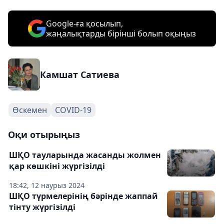
Google-ға қосылып,
жаңалықтарды бірінші болып оқыңыз
Камшат Сатиева
Өскемен
COVID-19
Оқи отырыңыз
ШҚО тауларында жасанды жолмен
қар көшкіні жүргізілді
18:42, 12 наурыз 2024
ШҚО түрмелерінің бәрінде жаппай
тінту жүргізілді