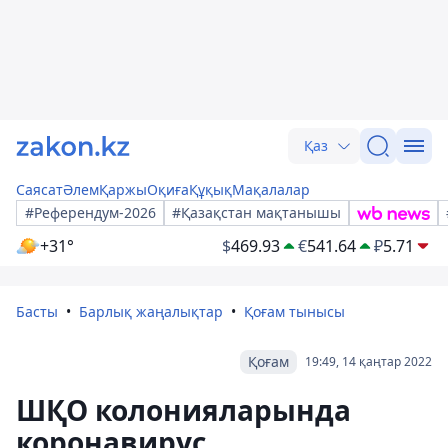
Қаз
Саясат
Әлем
Қаржы
Оқиға
Құқық
Мақалалар
#Референдум-2026
#Қазақстан мақтанышы
+31°
$
469.93
€
541.64
₽
5.71
Басты
Барлық жаңалықтар
Қоғам тынысы
Қоғам
19:49, 14 қаңтар 2022
ШҚО колонияларында
коронавирус