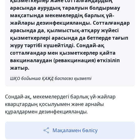
қызметкерлер және сотталғандардың
арасында аурудың таралуын болдырмау
мақсатында мекемелердің барлық үй-
жайлары дезинфекцияланды. Сотталғандар
арасында да, қылмыстық-атқару жүйесі
қызметкерлері арасында да бетперде тағып
жүру тәртібі күшейтілді. Сондай-ақ
сотталғандар мен қызметкерлер қайта
вакциналаудан (ревакцинация) өткізіліп
жатыр.
ШҚО бойынша ҚАЖД баспасөз қызметі
Сондай-ақ, мекемелердегі барлық үй-жайлар
кварцтардың қосылуымен және арнайы
құралдармен дезинфекцияланды.
Мақаламен бөлісу