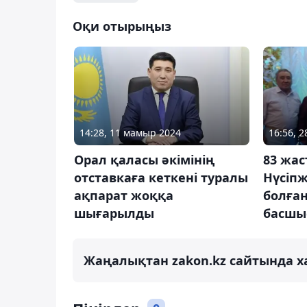
Оқи отырыңыз
14:28, 11 мамыр 2024
16:56, 2
Орал қаласы әкімінің
83 жас
отставкаға кеткені туралы
Нүсіп
ақпарат жоққа
болған
шығарылды
басшы
Жаңалықтан zakon.kz сайтында х