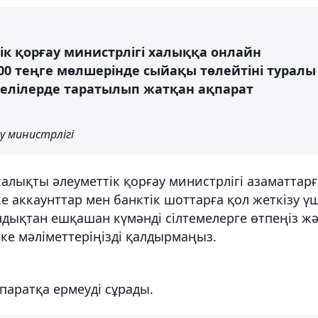
к қорғау министрлігі халыққа онлайн
000 теңге мөлшерінде сыйақы төлейтіні туралы
елілерде таратылып жатқан ақпарат
у министрлігі
алықты әлеуметтік қорғау министрлігі азаматтарғ
 аккаунттар мен банктік шоттарға қол жеткізу ү
ондықтан ешқашан күмәнді сілтемелерге өтпеңіз ж
ке мәліметтеріңізді қалдырмаңыз.
паратқа ермеуді сұрады.