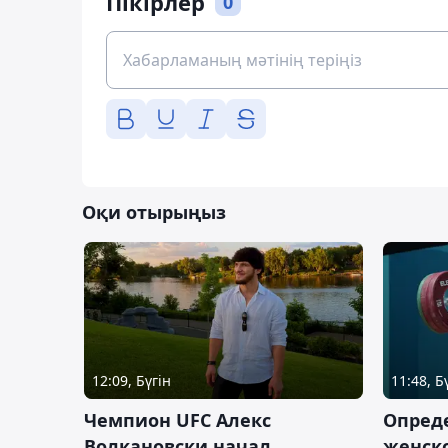
Пікірлер
0
Оқи отырыңыз
12:09, Бүгін
11:48, Б
Чемпион UFC Алекс
Опреде
Волкановски начал
женско