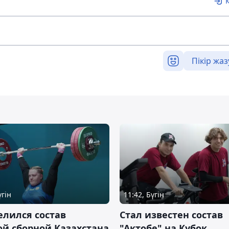
Пікір жаз
үгін
11:42, Бүгін
лился состав
Стал известен состав
й сборной Казахстана
"Актобе" на Кубок