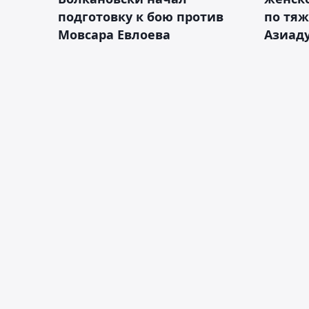
подготовку к бою против
по тяж
Мовсара Евлоева
Азиад