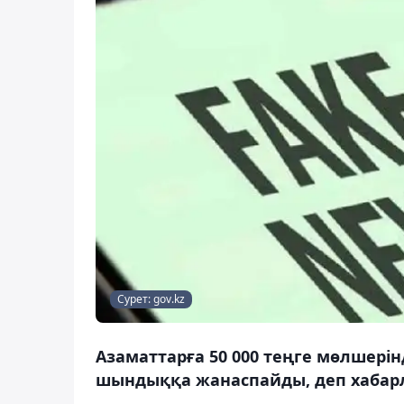
Сурет: gov.kz
Азаматтарға 50 000 теңге мөлшерін
шындыққа жанаспайды, деп хабарл