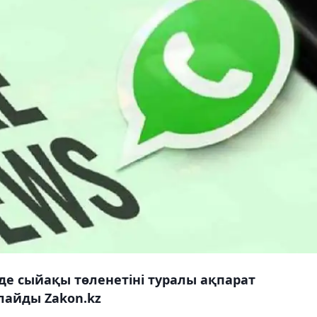
де сыйақы төленетіні туралы ақпарат
айды Zakon.kz