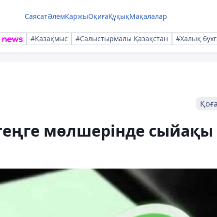
Саясат
Әлем
Қаржы
Оқиға
Құқық
Мақалалар
#Қазақмыс
#Салыстырмалы Қазақстан
#Халық бухг
Қоғ
 теңге мөлшерінде сыйақы