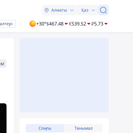
Алматы
Қаз
+30°
$
467.48
€
539.52
₽
5.73
алтері
ам
Соңғы
Танымал