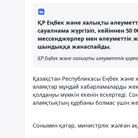
ҚР Еңбек және халықты әлеуметті
сауалнама жүргізіп, кейіннен 50 
мессенджерлер мен әлеуметтік ж
шындыққа жанаспайды.
ҚР Еңбек және халықты әлеуметтік қорға
Қазақстан Республикасы Еңбек және х
алаяқтар мұндай хабарламаларды жеке
қолдануы мүмкін екенін ескертеді. С
алаяқтықтың құрбаны болмас үшін же
Сонымен қатар, министрлік жалған ақ