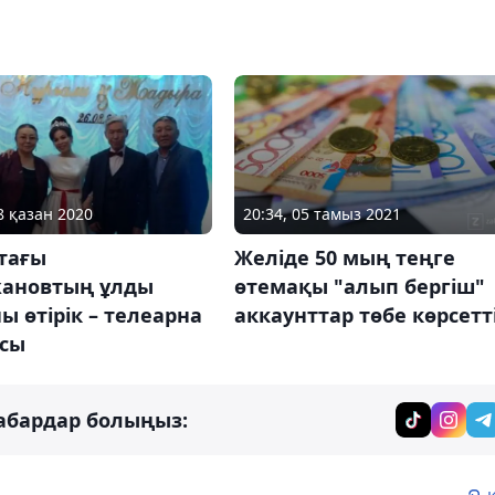
8 қазан 2020
20:34, 05 тамыз 2021
тағы
Желіде 50 мың теңге
жановтың ұлды
өтемақы "алып бергіш"
ы өтірік – телеарна
аккаунттар төбе көрсетт
сы
абардар болыңыз: