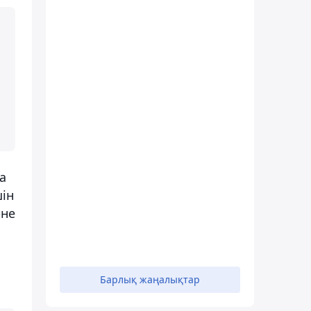
а
шін
әне
Барлық жаңалықтар