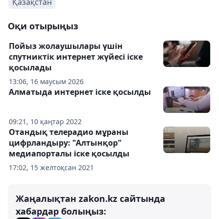
Қазақстан
Оқи отырыңыз
Пойыз жолаушылары үшін
спутниктік интернет жүйесі іске
қосылады
13:06, 16 маусым 2026
Алматыда интернет іске қосылды
09:21, 10 қаңтар 2022
Отандық телерадио мұраны
цифрландыру: "Алтынқор"
медиапорталы іске қосылды
17:02, 15 желтоқсан 2021
Жаңалықтан zakon.kz сайтында
хабардар болыңыз: