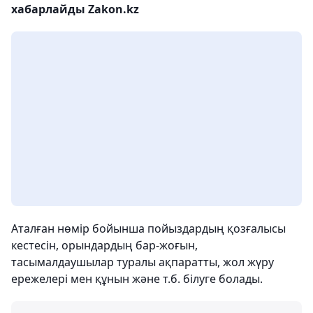
хабарлайды Zakon.kz
Аталған нөмір бойынша пойыздардың қозғалысы
кестесін, орындардың бар-жоғын,
тасымалдаушылар туралы ақпаратты, жол жүру
ережелері мен құнын және т.б. білуге болады.