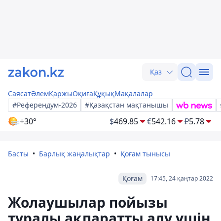
Қаз
Саясат
Әлем
Қаржы
Оқиға
Құқық
Мақалалар
#Референдум-2026
#Қазақстан мақтанышы
+30°
$
469.85
€
542.16
₽
5.78
Басты
Барлық жаңалықтар
Қоғам тынысы
Қоғам
17:45, 24 қаңтар 2022
Жолаушылар пойызы
туралы ақпаратты алу үшін