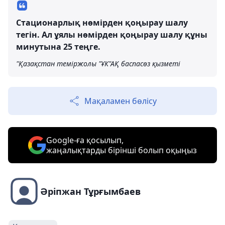
Стационарлық нөмірден қоңырау шалу
тегін. Ал ұялы нөмірден қоңырау шалу құны
минутына 25 теңге.
"Қазақстан теміржолы "ҰК"АҚ баспасөз қызметі
Мақаламен бөлісу
Google-ға қосылып,
жаңалықтарды бірінші болып оқыңыз
Әріпжан Тұрғымбаев