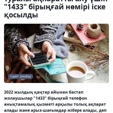
"1433" бірыңғай нөмірі іске
қосылды
Сурет: pixabay
2022 жылдың қаңтар айынан бастап
жолаушылар "1433" бірыңғай телефон
анықтамалық қызметі арқылы толық ақпарат
алады және арыз-шағымдар жібере алады, деп