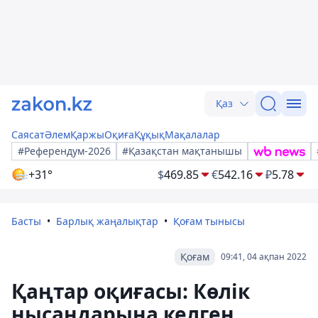
Қаз
Саясат
Әлем
Қаржы
Оқиға
Құқық
Мақалалар
#Референдум-2026
#Қазақстан мақтанышы
+31°
$
469.85
€
542.16
₽
5.78
Басты
Барлық жаңалықтар
Қоғам тынысы
Қоғам
09:41, 04 ақпан 2022
Қаңтар оқиғасы: Көлік
нысандарына келген