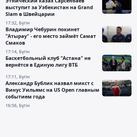
Этнический казах Сарсенбаев
выступит за Узбекистан на Grand
Slam в Швейцарии
17:32, Бүгін
Владимир Чебурин покинет
"Атырау" - его место займёт Самат
Смаков
17:14, Бүгін
Баскетбольный клуб "Астана" не
вернётся в Единую лигу ВТБ
17:11, Бүгін
Александр Бублик назвал микст с
Винус Уильямс на US Open главным
событием года
16:56, Бүгін