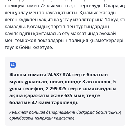
полициясымен 72 қылмыстық іс тергелуде. Олардың
дені ұрлау мен тонауға қатысты. Қылмыс жасады
деген күдікпен уақытша ұстау изоляторына 14 күдікті
қамалды. Қоғамдық тәртіп пен тұрғындардың
қауіпсіздігін қамтамасыз ету мақсатында әуежай
мен теміржол вокзалдарын полиция қызметкерлері
тәулік бойы күзетуде.
Жалпы сомасы 24 587 874 теңге болатын
мүлік ұрланған, оның ішінде 3 автокөлік, 5
ұялы телефон, 2 299 825 теңге сомасындағы
ақша қаражаты және 635 мың теңге
болатын 47 киім тәркіленді.
Көліктегі полиция департаменті басқарма басшысының
орынбасары Теміржан Рамазанов