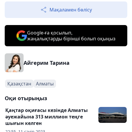
Мақаламен бөлісу
Google-ға қосылып,
жаңалықтарды бірінші болып оқыңыз
Айгерим Тарина
Қазақстан
Алматы
Оқи отырыңыз
Қаңтар оқиғасы кезінде Алматы
әуежайына 313 миллион теңге
шығын келген
22:55, 11 сәуір 2023