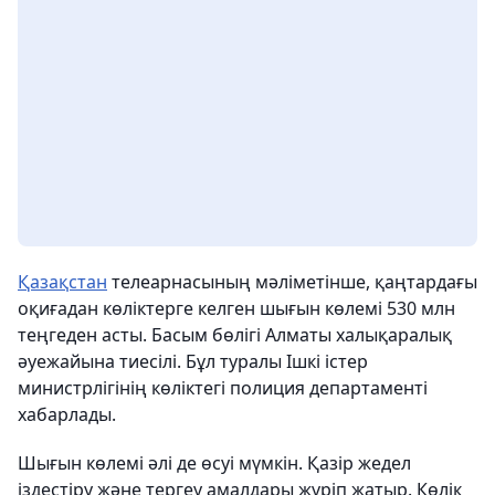
Қазақстан
телеарнасының мәліметінше, қаңтардағы
оқиғадан көліктерге келген шығын көлемі 530 млн
теңгеден асты. Басым бөлігі Алматы халықаралық
әуежайына тиесілі. Бұл туралы Ішкі істер
министрлігінің көліктегі полиция департаменті
хабарлады.
Шығын көлемі әлі де өсуі мүмкін. Қазір жедел
іздестіру және тергеу амалдары жүріп жатыр. Көлік